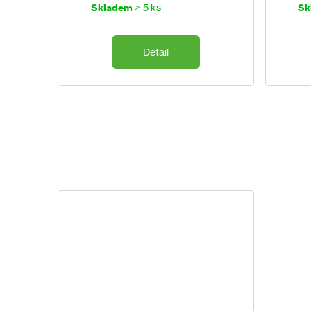
cena:
Skladem
> 5 ks
Sk
Vosy, sršně, ale i šváby, mravence, mouchy, komáry, 
Detail
Sprej Duracid Vespe lze zakoupit i ve
výhodném b
Účinné látky
Cypermethrin 40/60 0,125g
Tetramethrin 0,25g
Piperonylbutoxid 1,25g (na 100g přípravku)
Balení
750ml ve spreji
Bezpečnostní upozornění