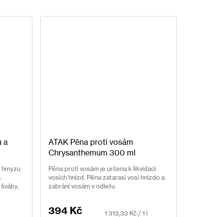
Další
produkt
u a
ATAK Pěna proti vosám
Chrysanthemum 300 ml
u hmyzu
Pěna proti vosám je určena k likvidaci
a
vosích hnízd. Pěna zatarasí vosí hnízdo a
 šváby,
zabrání vosám v odletu.
yz.
394 Kč
Měrná
1 313,33 Kč / 1 l