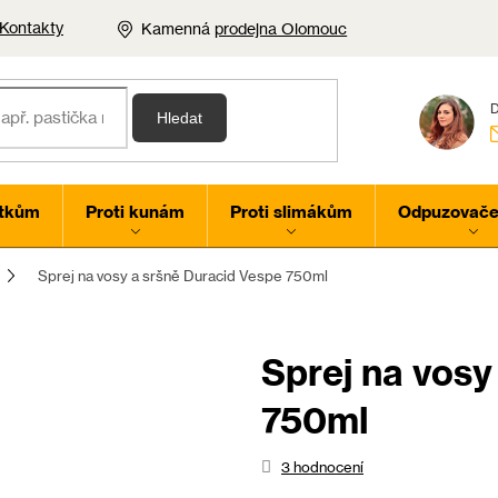
Kontakty
Kamenná
prodejna Olomouc
Hledat
rtkům
Proti kunám
Proti slimákům
Odpuzovače 
Sprej na vosy a sršně Duracid Vespe 750ml
Sprej na vosy
750ml
Průměrné
3 hodnocení
hodnocení