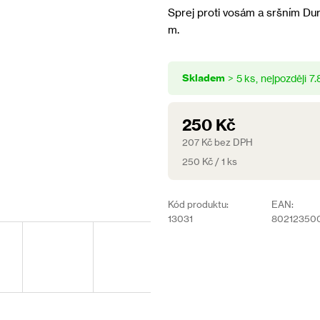
produktu
Sprej proti vosám a sršním Dur
je
m.
4,0
z
5
Skladem
hvězdiček.
> 5 ks
7.
250 Kč
207 Kč bez DPH
Měrná
250 Kč / 1 ks
cena:
Kód produktu:
EAN:
13031
80212350