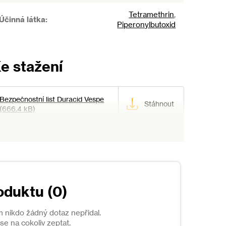
Tetramethrin
,
Účinná látka
:
Piperonylbutoxid
Bezpečnostní list Duracid Vespe
(666.4 kB)
oduktu (0)
m nikdo žádný dotaz nepřidal.
e na cokoliv zeptat.