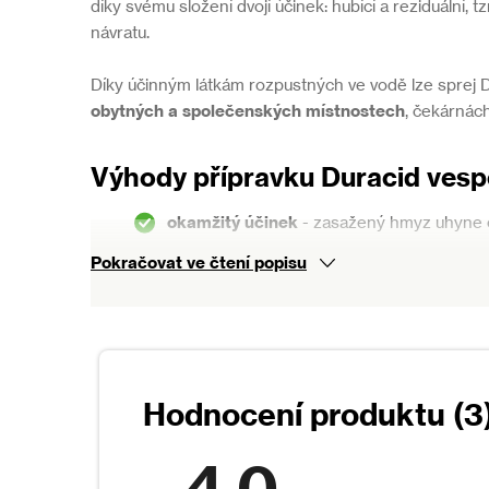
díky svému složení dvojí účinek: hubící a reziduální, t
návratu.
Díky účinným látkám rozpustných ve vodě lze sprej 
obytných a společenských místnostech
, čekárnác
Výhody přípravku Duracid vesp
okamžitý účinek
- zasažený hmyz uhyne 
Pokračovat ve čtení popisu
dlouhodobý efekt
- sprej má i odpuzující 
neudělají nové hnízdo
dosah spreje je až 4 metry
- nemusíte se 
hubí i mravence a šváby
4,0
Pokyny k použití: