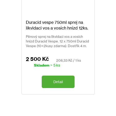
Duracid vespe 750ml sprej na
likvidaci vos a vosích hnízd 12ks.
Pěnový sprej na likvidaci vos a vosích
hnízd Duracid Vespe. 12 x 750ml Duracid
Vespe (10+2kusy zdarma). Dostřik 4 m.
Údaje o nebezpečnosti:
2 500 Kč
Měrná
208,33 Kč / 1 ks
H222 Extrémně hořlavý aerosol.
cena:
Skladem
> 5 ks
H229 Nádoba je pod tlakem: při zahřátí se může rozt
H400 Vysoce toxický pro vodní organismy s dlouho
Detail
Pokyny pro bezpečné zacházení:
P102 Uchovávejte mimo dosah dětí.
P210 Chraňte před teplem, jiskrami, otevřeným plam
P211 Nestříkejte do otevřeného ohně nebo jiných zdr
P251 Tlakový obal: nepropichujte nebo nespalujte ani 