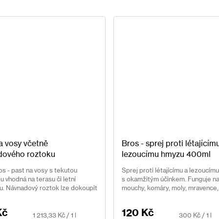
 nebo se na likvidaci prostě jen necítíte,
ikvidace hnízd:
a vosy včetně
Bros - sprej proti létajícím
dového roztoku
lezoucímu hmyzu 400ml
 pohybuje nebo se ukrývá. To je kolem
s - past na vosy s tekutou
Sprej proti létajícímu a lezoucím
 vhodná na terasu či letní
s okamžitým účinkem. Funguje n
ír, pod nábytek,...
u. Návnadový roztok lze dokoupit
mouchy, komáry, moly, mravence,
blechy, mušky octomilky a jiný hm
Kč
120 Kč
Měrná
Měrná
1 213,33 Kč / 1 l
300 Kč / 1 l