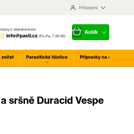
Přihlášení
Nákupní
info@pasti.cz
košík
zvířat
Parazitické hlístice
Přípravky na ochranu ros
 a sršně Duracid Vespe