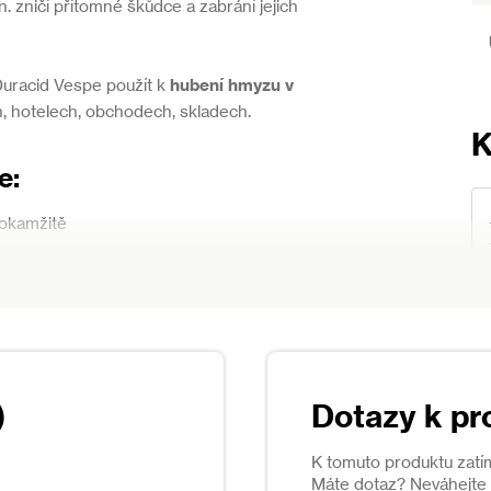
zn. zničí přítomné škůdce a zabrání jejich
Duracid Vespe použít k
hubení hmyzu v
h, hotelech, obchodech, skladech.
e:
okamžitě
účinek - na ošetřeném místě si tak vosy
k hnízdu přibližovat zbytečně blízko
Dotazy k pr
K tomuto produktu zatí
Máte dotaz? Neváhejte s