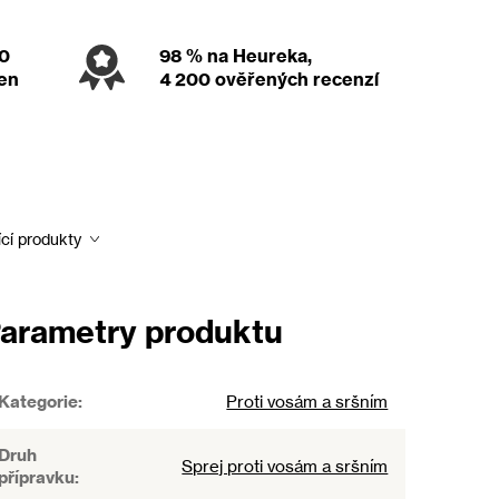
00
98 %
na Heureka,
den
4 200 ověřených recenzí
ící produkty
arametry produktu
Kategorie
:
Proti vosám a sršním
Druh
Sprej proti vosám a sršním
přípravku
: