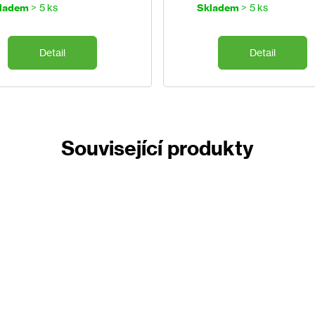
cena:
cena:
ladem
> 5 ks
Skladem
> 5 ks
ovády, a jiný hmyz
Detail
Detail
alení
v počtu 12 ks.
Související produkty