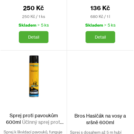
umožňuje aplikovat sprej i do
250 Kč
136 Kč
nepřístupných...
Měrná
Měrná
250 Kč / 1 ks
680 Kč / 1 l
cena:
cena:
Skladem
> 5 ks
Skladem
> 5 ks
Detail
Detail
Sprej proti pavoukům
Bros Hasičák na vosy a
600ml
Účinný sprej proti
sršně 600ml
pavoukům a pavučinám
Sprej k likvidaci pavouků, funguje
Sprej s dosahem až 5 m hubí