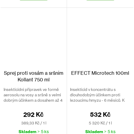
Sprej proti vosám a sršním
EFFECT Microtech 100ml
Kollant 750 ml
Insekticidní přípravek ve formě
Insekticid v koncentrátu s
aerosolu na vosy a sršně s velmi
dlouhodobým účinkem proti
dobrým účinkem a dosahem až 4
lezoucímu hmyzu - 6 měsíců. K
metry. Sprej je speciálně
likvidaci rozsáhlého zamoření i
formulovaný pro bezpečné
preventivnímu ošetření. Ošetří
292 Kč
532 Kč
vyhubení vosích a sršních hnízd.
100 m².
Měrná
Měrná
389,33 Kč / 1 l
5 320 Kč / 1 l
cena:
cena:
Skladem
> 5 ks
Skladem
> 5 ks