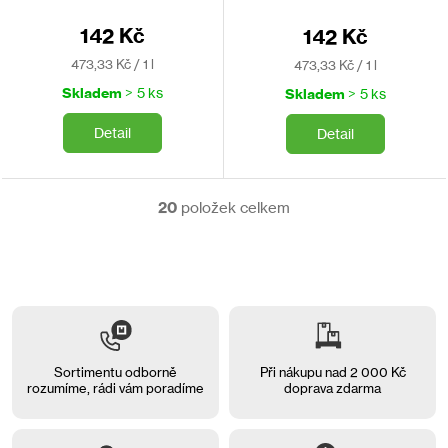
interiérech. Bez DEET.
insekticidní extrakt získaný z
květů chryzantémy.
142 Kč
142 Kč
Měrná
Měrná
473,33 Kč / 1 l
473,33 Kč / 1 l
cena:
cena:
Skladem
> 5 ks
Skladem
> 5 ks
Detail
Detail
20
položek celkem
O
v
l
á
d
a
c
í
p
Sortimentu odborně
Při nákupu nad 2 000 Kč
r
rozumíme, rádi vám
poradíme
doprava zdarma
v
k
y