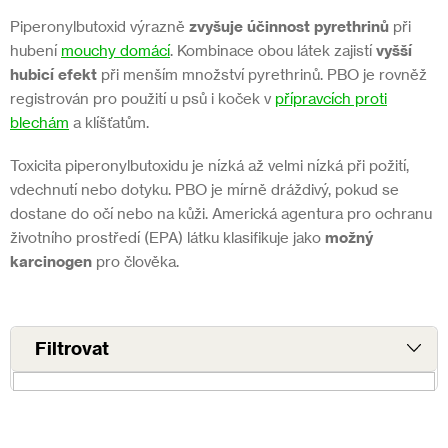
Piperonylbutoxid výrazně
zvyšuje účinnost pyrethrinů
při
hubení
mouchy domácí
. Kombinace obou látek zajistí
vyšší
hubicí efekt
při menším množství pyrethrinů. PBO je rovněž
registrován pro použití u psů i koček v
přípravcích proti
blechám
a klíšťatům.
Toxicita piperonylbutoxidu je nízká až velmi nízká při požití,
vdechnutí nebo dotyku. PBO je mírně dráždivý, pokud se
dostane do očí nebo na kůži. Americká agentura pro ochranu
životního prostředí (EPA) látku klasifikuje jako
možný
karcinogen
pro člověka.
V
ý
Ř