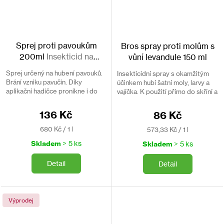
Sprej proti pavoukům
Bros spray proti molům s
200ml
Insekticid na
vůní levandule 150 ml
hubení pavouků
Sprej určený na hubení pavouků.
Insekticidní spray s okamžitým
Brání vzniku pavučin. Díky
účinkem hubí šatní moly, larvy a
aplikační hadičce pronikne i do
vajíčka. K použití přímo do skříní a
nepřístupných míst.
zásuvek. S příjemnou vůní
levandule.
136 Kč
86 Kč
Měrná
Měrná
680 Kč / 1 l
573,33 Kč / 1 l
cena:
cena:
Skladem
> 5 ks
Skladem
> 5 ks
Detail
Detail
Výprodej