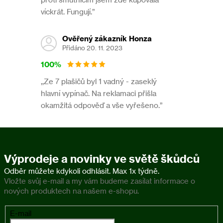
víckrát. Fungují.”
Ověřený zákazník Honza
Přidáno 20. 11. 2023
100%
,,Ze 7 plašičů byl 1 vadný - zaseklý
hlavní vypínač. Na reklamaci přišla
okamžitá odpověď a vše vyřešeno.”
Výprodeje a novinky ve světě škůdců
Vložte svůj e-mail a my vám budeme zasílat informace o
nových produktech na našem e-shopu.
E-mail