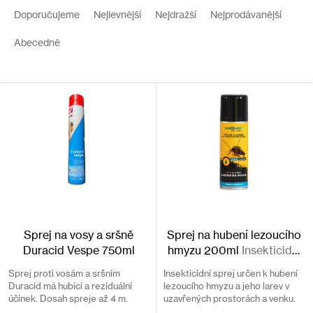
p
a
Doporučujeme
Nejlevnější
Nejdražší
Nejprodávanější
i
z
s
e
Abecedně
p
n
r
í
o
p
d
r
u
o
k
d
t
u
ů
k
t
ů
Sprej na vosy a sršně
Sprej na hubení lezoucího
Duracid Vespe 750ml
hmyzu 200ml
Insekticidní
sprej
Sprej proti vosám a sršním
Insekticidní sprej určen k hubení
Duracid má hubící a reziduální
lezoucího hmyzu a jeho larev v
účinek. Dosah spreje až 4 m.
uzavřených prostorách a venku.
Hadička se speciální koncovkou