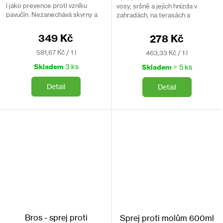
i jako prevence proti vzniku
vosy, sršně a jejich hnízda v
pavučin. Nezanechává skvrny a
zahradách, na terasách a
působí jako dlouhodobá ochrana.
balkónech.
349 Kč
278 Kč
Měrná
Měrná
581,67 Kč / 1 l
463,33 Kč / 1 l
cena:
cena:
Skladem
3 ks
Skladem
> 5 ks
Detail
Detail
Bros - sprej proti
Sprej proti molům 600ml