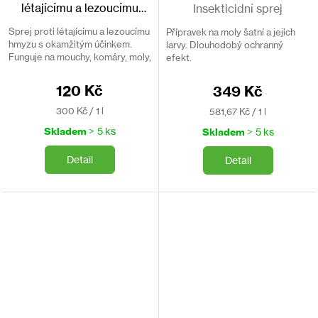
létajícímu a lezoucímu
Insekticidní sprej
hmyzu 400ml
Sprej proti létajícímu a lezoucímu
Přípravek na moly šatní a jejich
hmyzu s okamžitým účinkem.
larvy. Dlouhodobý ochranný
Funguje na mouchy, komáry, moly,
efekt.
mravence, šváby, blechy, mušky
octomilky a jiný hmyz.
120 Kč
349 Kč
Měrná
Měrná
300 Kč / 1 l
581,67 Kč / 1 l
cena:
cena:
Skladem
> 5 ks
Skladem
> 5 ks
Detail
Detail