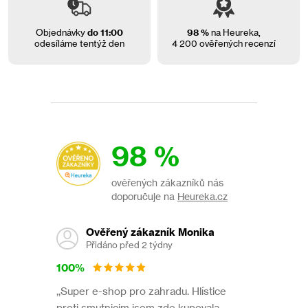
v
ý
Objednávky
do 11:00
98 %
na Heureka,
p
odesíláme tentýž den
4 200 ověřených recenzí
i
s
u
98 %
ověřených zákazníků nás
doporučuje na
Heureka.cz
Ověřený zákazník Monika
Přidáno před 2 týdny
100%
,,Super e-shop pro zahradu. Hlístice
proti smutnicim jsem zde kupovala