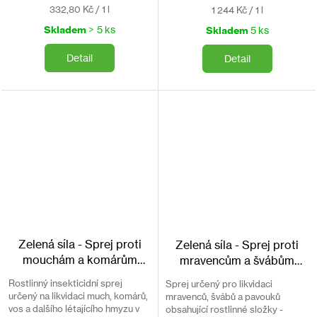
Měrná
Měrná
332,80 Kč / 1 l
1 244 Kč / 1 l
cena:
cena:
Skladem
> 5 ks
Skladem
5 ks
Detail
Detail
Zelená síla - Sprej proti
Zelená síla - Sprej proti
mouchám a komárům
mravencům a švábům
BROS 300ml
BROS 300ml
Rostlinný insekticidní sprej
Sprej určený pro likvidaci
určený na likvidaci much, komárů,
mravenců, švábů a pavouků
vos a dalšího létajícího hmyzu v
obsahující rostlinné složky -