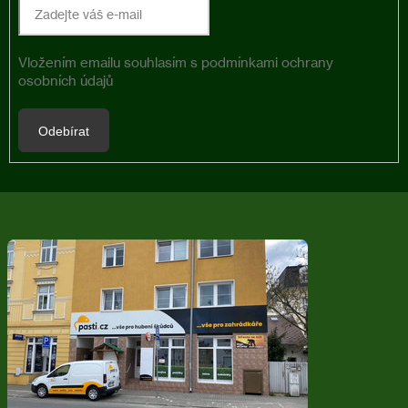
Vložením emailu souhlasím s
podmínkami ochrany
osobních údajů
Odebírat
Z
á
p
a
t
í