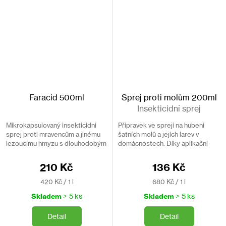
Faracid 500ml
Sprej proti molům 200ml
Insekticidní sprej
Mikrokapsulovaný insekticidní
Přípravek ve spreji na hubení
sprej proti mravencům a jinému
šatních molů a jejich larev v
lezoucímu hmyzu s dlouhodobým
domácnostech. Díky aplikační
účinkem. Ničí celé kolonie.
hadičce pronikne i do
Účinkuje až 6 měsíců po aplikaci.
nepřístupných míst.
210 Kč
136 Kč
Měrná
Měrná
420 Kč / 1 l
680 Kč / 1 l
cena:
cena:
Skladem
> 5 ks
Skladem
> 5 ks
Detail
Detail