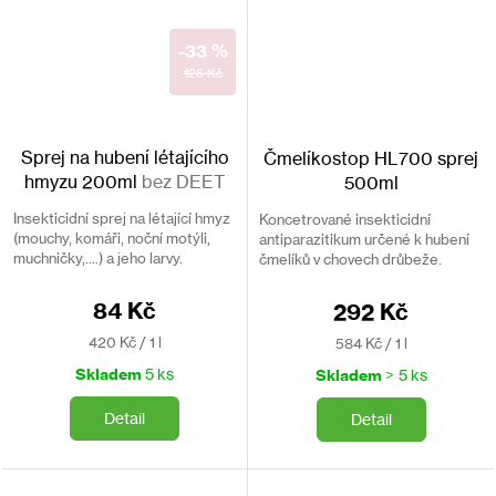
-33 %
126 Kč
Sprej na hubení létajícího
Čmelíkostop HL700 sprej
hmyzu 200ml
bez DEET
500ml
Insekticidní sprej na létající hmyz
Koncetrované insekticidní
(mouchy, komáři, noční motýli,
antiparazitikum určené k hubení
muchničky,....) a jeho larvy.
čmelíků v chovech drůbeže.
Aplikační hadička pro
Doporučuje se k desinsekci
nepřístupná místa.
chovných prostorů drůbeže při
84 Kč
292 Kč
zamoření čmelíky i jako
prevence...
Měrná
Měrná
420 Kč / 1 l
584 Kč / 1 l
cena:
cena:
Skladem
5 ks
Skladem
> 5 ks
Detail
Detail