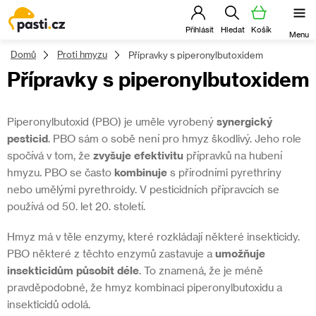
Přejít
na
obsah
Domů
Proti hmyzu
Přípravky s piperonylbutoxidem
Přípravky s piperonylbutoxidem
Piperonylbutoxid (PBO) je uměle vyrobený
synergický
pesticid
. PBO sám o sobě není pro hmyz škodlivý. Jeho role
spočívá v tom, že
zvyšuje efektivitu
přípravků na hubení
hmyzu. PBO se často
kombinuje
s přírodními pyrethriny
nebo umělými pyrethroidy. V pesticidních přípravcích se
používá od 50. let 20. století.
Hmyz má v těle enzymy, které rozkládají některé insekticidy.
PBO některé z těchto enzymů zastavuje a
umožňuje
insekticidům působit déle
. To znamená, že je méně
pravděpodobné, že hmyz kombinaci piperonylbutoxidu a
insekticidů odolá.