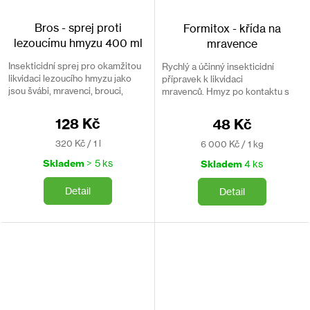
Bros - sprej proti
Formitox - křída na
lezoucímu hmyzu 400 ml
mravence
Insekticidní sprej pro okamžitou
Rychlý a účinný insekticidní
likvidaci lezoucího hmyzu jako
přípravek k likvidaci
jsou švábi, mravenci, brouci,
mravenců. Hmyz po kontaktu s
blechy, rybenky, atd.
účinnou látkou do 30 minut hyne.
128 Kč
48 Kč
Měrná
Měrná
320 Kč / 1 l
6 000 Kč / 1 kg
cena:
cena:
Skladem
> 5 ks
Skladem
4 ks
Detail
Detail