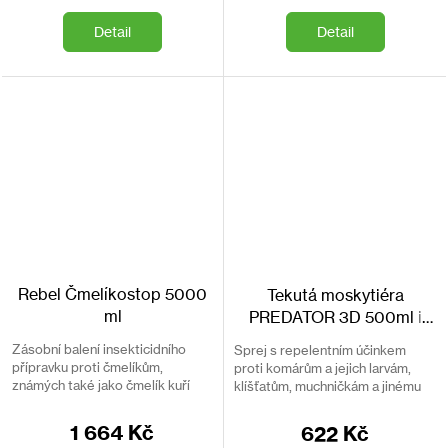
Detail
Detail
Rebel Čmelíkostop 5000
Tekutá moskytiéra
ml
PREDATOR 3D 500ml
i
proti larvám komárů
Zásobní balení insekticidního
Sprej s repelentním účinkem
přípravku proti čmelíkům,
proti komárům a jejich larvám,
známých také jako čmelík kuří
klíšťatům, muchničkám a jinému
nebo slepičí muňky, k doplění do
hmyzu. Ochrání vás po dobu až
postřikové nádoby pro časté a
24h.
1 664 Kč
622 Kč
větší zásahy. K...