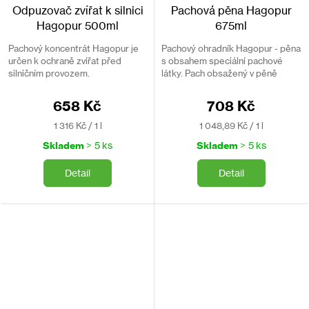
Odpuzovač zvířat k silnici
Pachová pěna Hagopur
Hagopur 500ml
675ml
Pachový koncentrát Hagopur je
Pachový ohradník Hagopur - pěna
určen k ochraně zvířat před
s obsahem speciální pachové
silničním provozem.
látky. Pach obsažený v pěně
působí 4-6 týdnů. Poté je
potřeba do pěny vstříknout
658 Kč
708 Kč
pachový koncentrát.
Měrná
Měrná
1 316 Kč / 1 l
1 048,89 Kč / 1 l
cena:
cena:
Skladem
> 5 ks
Skladem
> 5 ks
Detail
Detail