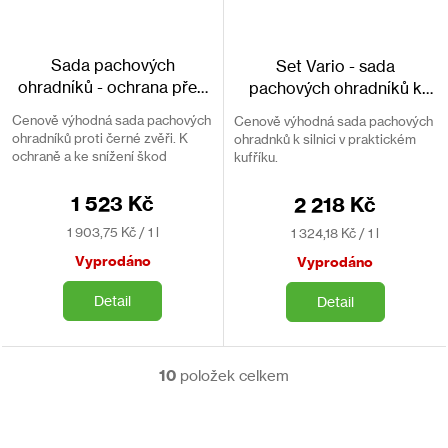
Sada pachových
Set Vario - sada
ohradníků - ochrana před
pachových ohradníků k
divokými prasaty
silnici HAGOPUR
Cenově výhodná sada pachových
Cenově výhodná sada pachových
HAGOPUR
ohradníků proti černé zvěři. K
ohradnků k silnici v praktickém
ochraně a ke snížení škod
kufříku.
způsobených divokými prasaty.
1 523 Kč
2 218 Kč
Měrná
Měrná
1 903,75 Kč / 1 l
1 324,18 Kč / 1 l
cena:
cena:
Vyprodáno
Vyprodáno
Detail
Detail
10
položek celkem
O
v
l
á