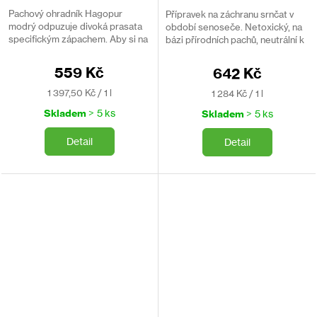
400ml
Pachový ohradník Hagopur
Přípravek na záchranu srnčat v
modrý odpuzuje divoká prasata
období senoseče. Netoxický, na
specifickým zápachem. Aby si na
bázi přírodních pachů, neutrální k
něj prasata nezvykla, je dobré jej
životnímu prostředí. Spolehlivé a
střídat s červeným přípravkem
levné řešení.
559 Kč
642 Kč
Hagopur, který má...
Měrná
Měrná
1 397,50 Kč / 1 l
1 284 Kč / 1 l
cena:
cena:
Skladem
> 5 ks
Skladem
> 5 ks
Detail
Detail