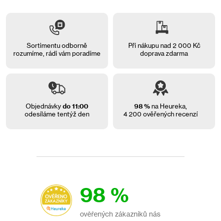
d
a
c
í
p
Sortimentu odborně
Při nákupu nad 2 000 Kč
r
rozumíme, rádi vám
poradíme
doprava zdarma
v
k
y
v
ý
Objednávky
do 11:00
98 %
na Heureka,
p
odesíláme tentýž den
4 200 ověřených recenzí
i
s
u
98 %
ověřených zákazníků nás