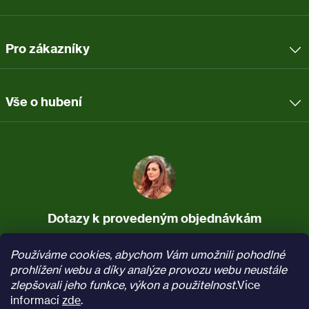
Pro zákazníky
Vše o hubení
Dotazy k provedeným objednávkám
737 037 340
info@pasti.cz
Používáme cookies, abychom Vám umožnili pohodlné
(Po–Pá, 7:30–16)
prohlížení webu a díky analýze provozu webu neustále
zlepšovali jeho funkce, výkon a použitelnost.
Více
Sledujte nás na
Facebooku
informací
zde
.