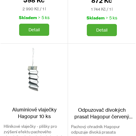
598 Kč
872 Kč
Měrná
Měrná
2 990 Kč / 1 l
1 744 Kč / 1 l
cena:
cena:
Skladem
> 5 ks
Skladem
> 5 ks
Detail
Detail
Aluminiové vlaječky
Odpuzovač divokých
Hagopur 10 ks
prasat Hagopur červený
400ml
Hliníkové vlaječky - plíšky pro
Pachový ohradník Hagopur
zvýšení efektu pachového
odpuzuje divoká prasata