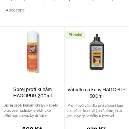
i
z
s
e
Abecedně
p
n
r
í
o
p
d
r
Přírodní
u
o
k
d
t
u
ů
k
t
ů
Sprej proti kunám
Vábidlo na kuny HAGOPUR
HAGOPUR 200ml
500ml
Sprej proti kunám chrání kabely,
Prémiové vábidlo pro vábení kun
brzdové hadičky, elektrické
a dalších kunovitých šelem, jako
přístroje a svazky drátů v
jsou vydry, lasičky a jezevci.
automobilech. Odpudí kunu i ze
zahrad a nemovitostí.