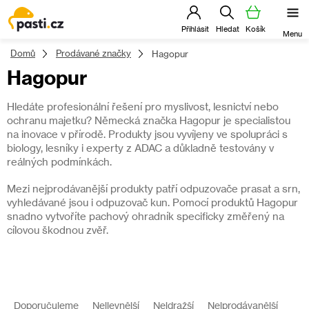
Přejít
na
obsah
Domů
Prodávané značky
Hagopur
Hagopur
Hledáte profesionální řešení pro myslivost, lesnictví nebo
ochranu majetku? Německá značka Hagopur je specialistou
na inovace v přírodě. Produkty jsou vyvíjeny ve spolupráci s
biology, lesníky i experty z ADAC a důkladně testovány v
reálných podmínkách.
Mezi nejprodávanější produkty patří odpuzovače prasat a srn,
vyhledávané jsou i odpuzovač kun. Pomocí produktů Hagopur
snadno vytvoříte pachový ohradník specificky změřený na
cílovou škodnou zvěř.
V
ý
Ř
p
a
Doporučujeme
Nejlevnější
Nejdražší
Nejprodávanější