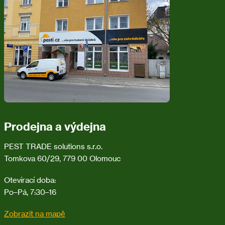
a
t
í
Prodejna a výdejna
PEST TRADE solutions s.r.o.
Tomkova 60/29, 779 00 Olomouc
Otevírací doba:
Po–Pá, 7:30–16
Zobrazit na mapě