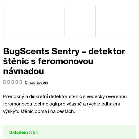
BugScents Sentry – detektor
štěnic s feromonovou
návnadou
Průměrné
0 hodnocení
hodnocení
produktu
Přenosný a diskrétní detektor štěnic s vědecky ověřenou
je
feromonovou technologií pro včasné a rychlé odhalení
0,0
výskytu štěnic doma i na cestách.
z
5
hvězdiček.
Skladem
3 ks