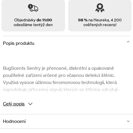
Objednávky
do 11:00
98 %
na Heureka,
4 200
odesíláme tentýž den
ověřených recenzí
Popis produktu
BugScents Sentry je přenosné, diskrétní a opakovaně
použitelné zařízení určené pro včasnou detekci štěnic.
Využívá vysoce účinnou feromonovou technologii, která
napodobuje přirozený signál, kterým se štěnice sdružují -
přitahuje všechny jejich vývojové fáze – samce, samice i
nymfy.
Celý popis
Produkt vznikl na základě výzkumu London School of
Hodnocení
Hygiene & Tropical Medicine. Je ideální pro cestovatele,
obchodní cesty, pobyty v hotelích i pro domácnosti, kde je