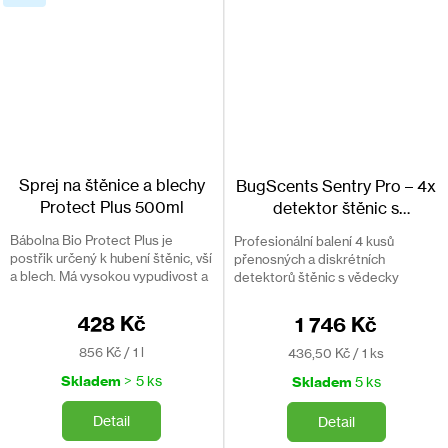
Balení obsahuje
1 × BugScents detektor
1 × BugScents návnadový sáček / feromon
1 × BugScents lepicí deska
Může se hodit: Odpovědi na
nejčastější dotazy
ohledně
Sprej na štěnice a blechy
BugScents Sentry Pro – 4x
štěnic a obsáhlý článek o
štěnicích
.
Protect Plus 500ml
detektor štěnic s
feromonem
Bábolna Bio Protect Plus je
Profesionální balení 4 kusů
postřik určený k hubení štěnic, vší
přenosných a diskrétních
Bezpečnostní upozornění
a blech. Má vysokou vypudivost a
detektorů štěnic s vědecky
dlouhotrvající účinek. Je vhodný
ověřenou feromonovou
na škůdce, kteří jsou odolní vůči
technologií pro včasné odhalení
428 Kč
1 746 Kč
Bez insekticidů, bez biocidů. Bezpečné pro použití v
syntetickým...
výskytu štěnic doma i na cestách.
přítomnosti dětí a domácích zvířat.
Měrná
Měrná
856 Kč / 1 l
436,50 Kč / 1 ks
cena:
cena:
Skladem
> 5 ks
Skladem
5 ks
Používejte biocidy bezpečně. Před použitím si vždy přečtěte
Detail
údaje na obalu a připojené informace na výrobku.
Detail