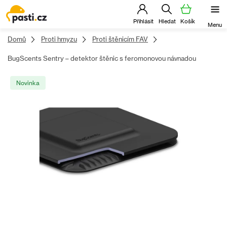
Přejít
na
obsah
Domů
Proti hmyzu
Proti štěnicím FAV
BugScents Sentry – detektor štěnic s feromonovou návnadou
Novinka