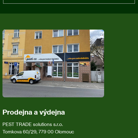
Z
á
p
a
t
í
Prodejna a výdejna
PEST TRADE solutions s.r.o.
Tomkova 60/29, 779 00 Olomouc