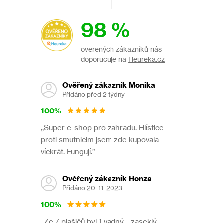
Nekopírujte texty ani fotografie.
98 %
Tento text je chráněn autorským zákonem. K jeho použití
potřebujete předchozí písemný souhlas redakce webu
ověřených zákazníků nás
www.pasti.cz
doporučuje na
Heureka.cz
Parametry produktu
Ověřený zákazník Monika
Přidáno před 2 týdny
100%
Kategorie
:
Proti štěnicím
,,Super e-shop pro zahradu. Hlístice
proti smutnicim jsem zde kupovala
víckrát. Fungují.”
Ověřený zákazník Honza
Přidáno 20. 11. 2023
100%
,,Ze 7 plašičů byl 1 vadný - zaseklý