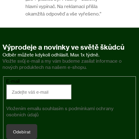
hlavní vypínač. Na reklamaci přišla
okamžitá odpověď a vše vyřešeno.”
Výprodeje a novinky ve světě škůdců
Vložte svůj e-mail a my vám budeme zasílat informace o
nových produktech na našem e-shopu.
E-mail
Vložením emailu souhlasím s
podmínkami ochrany
osobních údajů
Odebírat