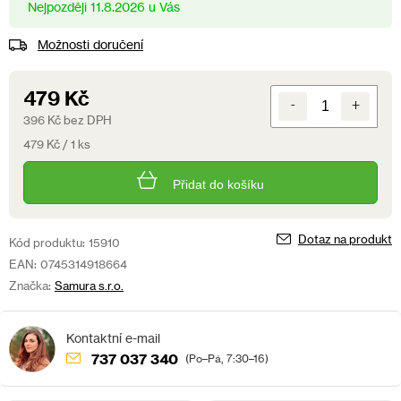
11.8.2026
Možnosti doručení
479 Kč
396 Kč bez DPH
Měrná
479 Kč / 1 ks
cena:
Přidat do košíku
Dotaz na produkt
Kód produktu:
15910
EAN:
0745314918664
Značka:
Samura s.r.o.
737 037 340
(Po–Pá, 7:30–16)