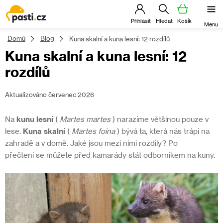
Přejít
na
obsah
Domů
Blog
Kuna skalní a kuna lesní: 12 rozdílů
Kuna skalní a kuna lesní: 12
rozdílů
Aktualizováno červenec 2026
Na
kunu lesní
(
Martes martes
) narazíme většinou pouze v
lese.
Kuna skalní
(
Martes foina
) bývá ta, která nás trápí na
zahradě a v domě. Jaké jsou mezi nimi rozdíly? Po
přečtení se můžete před kamarády stát odborníkem na kuny.