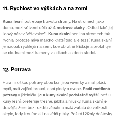
11. Rychlost ve výškách a na zemi
Kuna lesní
potřebuje k životu stromy. Na stromech jako
doma, mezi větvemi dělá až
4 metrové skoky
. Odtud také její
lidový název "větevnice".
Kuna skalní
není na stromech tak
rychlá, protože mívá maličko kratší tělo a je těžší. Kuna skalní
je naopak rychlejší na zemi, kde obratně kličkuje a protahuje
se skulinami mezi kameny v zídkách a zdech stodol.
12. Potrava
Hlavní složkou potravy obou kun jsou veverky a malí ptáci,
myši, malí zajíčci, brouci, lesní plody a ovoce.
Podíl rostlinné
potravy
v jídelníčku
je u kuny skalní podstatně vyšší
než u
kuny lesní: preferuje třešně, jablka a hrušky. Kuna skalní je
dravější, žere bez rozdílu všechna malá zvířata do velikosti
slepic, tedy troufne si i na větší ptáky. Požírá i žížaly dešťovky