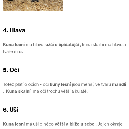
4. Hlava
Kuna lesní
má hlavu
užší a špičatějši
, kuna skalní má hlavu a
tváře širší.
5. Oči
Totéž platí o očích - oči
kuny lesní
jsou menší, ve tvaru
mandlí
.
Kuna skalní
má oči trochu větší a kulaté.
6. Uši
Kuna lesní
má uši o něco
větší a blíže u sebe
. Jejich okraje