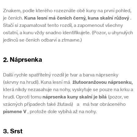
Znakem, podle kterého rozeznáte obě kuny na první pohled,
je čenich.
Kuna lesní má čenich černý, kuna skalní růžový
.
Stačí si zapamatovat tento rozdíl, a zapomenout všechny
ostatní, a kunu vždy snadno identifikujete. (Pozor, u uhynulých
jedinců se čenich odbarví a ztmavne.)
2. Náprsenka
Další rychle spatřitelný rozdíl je tvar a barva náprsenky
(skrvny na hrudi). Kuna lesní má
žlutooranžovou náprsenku,
která nikdy nezasahuje na nohy, vyskytuje se pouze na krku a
hrudi. Oproti tomu
náprsenka kuny skalní je bílá
(pozor, ve
vzácných případech také žlutavá)
a
má tvar obráceného
písmene V
, protože dole vybíhá až na nohy.
3. Srst