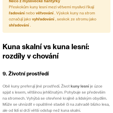
Něco z myslivecké hantýrky
Přeskokům kuny lesní mezi větvemi myslivci říkají
řadování
nebo
větvování
. Výskok kuny na strom
označují jako
vyhřadování
, seskok ze stromu jako
shřadování
.
Kuna skalní vs kuna lesní:
rozdíly v chování
9. Životní prostředí
Obě kuny preferují jiné prostředí. Život
kuny lesní
je úzce
spjat s lesem, většinou jehličnatým. Pohybuje se především
na stromech. Vyhýbá se otevřené krajině a lidským obydlím.
Může se uhnízdit v opuštěné stavbě či na zahradě blízko lesa,
ale od lidí si drží větší odstup než kuna skalní.