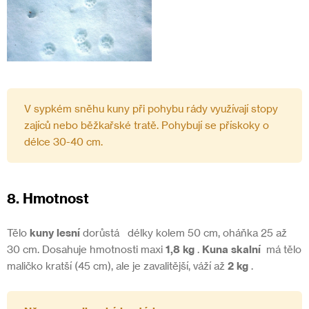
V sypkém sněhu kuny při pohybu rády využívají stopy
zajíců nebo běžkařské tratě. Pohybují se přískoky o
délce 30-40 cm.
8. Hmotnost
Tělo
kuny lesní
dorůstá
délky kolem 50 cm, oháňka 25 až
30 cm. Dosahuje hmotnosti maxi
1,8 kg
.
Kuna skalní
má tělo
maličko kratší (45 cm), ale je zavalitější, váží až
2 kg
.