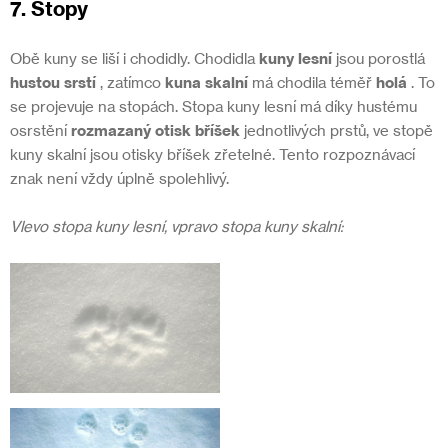
7. Stopy
Obě kuny se liší i chodidly. Chodidla
kuny lesní
jsou porostlá
hustou srstí
, zatímco
kuna skalní
má chodila téměř
holá
. To
se projevuje na stopách. Stopa kuny lesní má díky hustému
osrstění
rozmazaný otisk bříšek
jednotlivých prstů, ve stopě
kuny skalní jsou otisky bříšek zřetelné. Tento rozpoznávací
znak není vždy úplně spolehlivý.
Vlevo stopa kuny lesní, vpravo stopa kuny skalní: