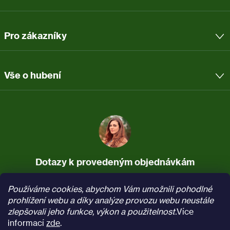
Pro zákazníky
Vše o hubení
Dotazy k provedeným objednávkám
737 037 340
info@pasti.cz
Používáme cookies, abychom Vám umožnili pohodlné
(Po–Pá, 7:30–16)
prohlížení webu a díky analýze provozu webu neustále
zlepšovali jeho funkce, výkon a použitelnost.
Více
Sledujte nás na
Facebooku
informací
zde
.