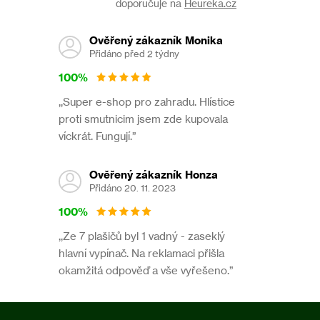
doporučuje na
Heureka.cz
Ověřený zákazník Monika
Přidáno před 2 týdny
100%
,,Super e-shop pro zahradu. Hlístice
proti smutnicim jsem zde kupovala
víckrát. Fungují.”
Ověřený zákazník Honza
Přidáno 20. 11. 2023
100%
,,Ze 7 plašičů byl 1 vadný - zaseklý
hlavní vypínač. Na reklamaci přišla
okamžitá odpověď a vše vyřešeno.”