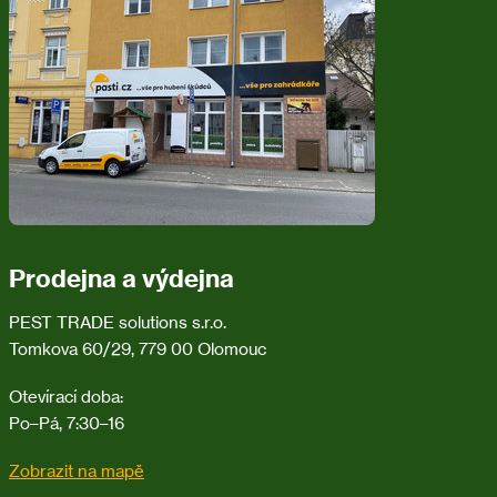
a
t
í
Prodejna a výdejna
PEST TRADE solutions s.r.o.
Tomkova 60/29, 779 00 Olomouc
Otevírací doba:
Po–Pá, 7:30–16
Zobrazit na mapě