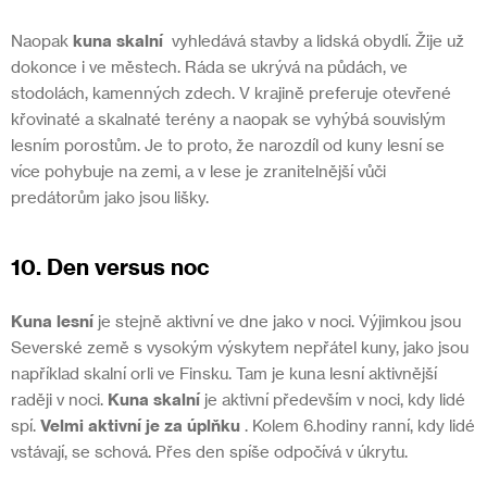
Naopak
kuna skalní
vyhledává stavby a lidská obydlí. Žije už
dokonce i ve městech. Ráda se ukrývá na půdách, ve
stodolách, kamenných zdech. V krajině preferuje otevřené
křovinaté a skalnaté terény a naopak se vyhýbá souvislým
lesním porostům. Je to proto, že narozdíl od kuny lesní se
více pohybuje na zemi, a v lese je zranitelnější vůči
predátorům jako jsou lišky.
10. Den versus noc
Kuna lesní
je stejně aktivní ve dne jako v noci. Výjimkou jsou
Severské země s vysokým výskytem nepřátel kuny, jako jsou
například skalní orli ve Finsku. Tam je kuna lesní aktivnější
raději v noci.
Kuna skalní
je aktivní především v noci, kdy lidé
spí.
Velmi aktivní je za úplňku
. Kolem 6.hodiny ranní, kdy lidé
vstávají, se schová. Přes den spíše odpočívá v úkrytu.