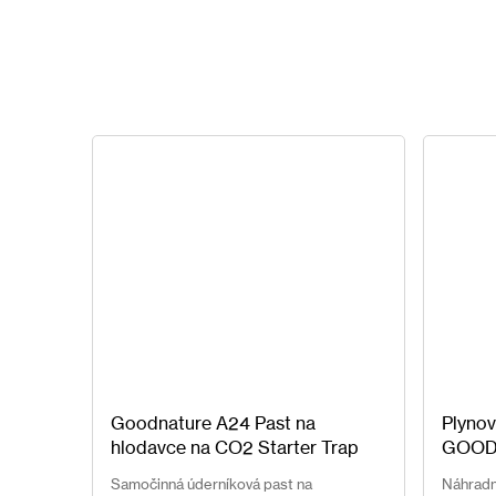
Goodnature A24 Past na
Plynov
hlodavce na CO2 Starter Trap
GOOD
Kit
Startovní balíček Goodnature
Samočinná úderníková past na
Náhradn
A24