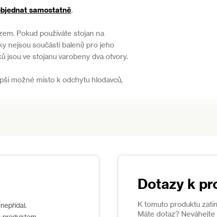
objednat samostatně
.
zem. Pokud používáte stojan na
ky nejsou součástí balení) pro jeho
íků jsou ve stojanu varobeny dva otvory.
epší možné místo k odchytu hlodavců,
u bombičkou nikdy nepokládejte past na
Dotazy k pr
 Vždy zacházejte s pastí jako s
.
K tomuto produktu zatí
nepřidal.
Máte dotaz? Neváhejte s
u, použijte kolíky pro přichycení stojanu
o produktem.