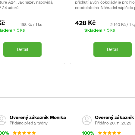
ure A24. Jak název napovídá,
příchutí a vůní čokolády je pro hl
ž 24 úderů.
neodolatelná. Náhradní náplň do 
Goodnature A24.
Kč
428 Kč
Měrná
Měrná
198 Kč / 1 ks
2 140 Kč / 1 k
cena:
cena:
ladem
> 5 ks
Skladem
> 5 ks
Detail
Detail
Ověřený zákazník Monika
Ověřený zákazník
Přidáno před 2 týdny
Přidáno 20. 11. 2023
00%
100%