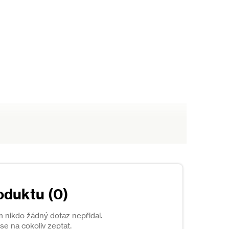
oduktu (0)
m nikdo žádný dotaz nepřidal.
e na cokoliv zeptat.