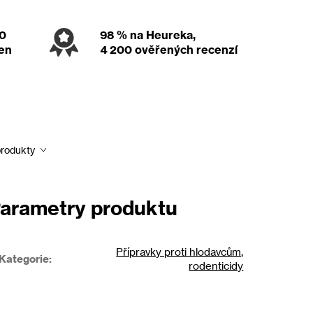
00
98 %
na Heureka,
den
4 200 ověřených recenzí
produkty
arametry produktu
Přípravky proti hlodavcům,
Kategorie
:
rodenticidy