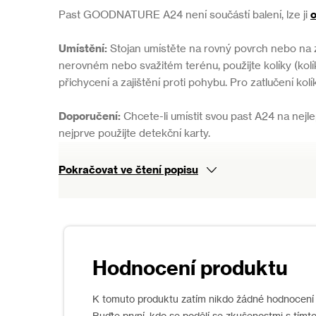
Past GOODNATURE A24 není součástí balení, lze ji
Umístění:
Stojan umístěte na rovný povrch nebo na 
nerovném nebo svažitém terénu, použijte kolíky (kolí
přichycení a zajištění proti pohybu. Pro zatlučení kol
Doporučení:
Chcete-li umístit svou past A24 na nejl
nejprve použijte detekční karty.
Balení:
1 ks volně
Pokračovat ve čtení popisu
Bezpečnostní upozornění
Při přemísťování pasti, která je natlakovaná plynovo
bok.
Nikdy nesahejte do vstupu pasti, abyste se nezranili.
nastraženou, dokud past neodplyníte a nesnížíte tlak
K tomuto produktu zatím nikdo žádné hodnocení 
Pokud používáte stojan na nerovném terénu nebo svah
Buďte první, kdo se podělí se zkušenostmi s tímt