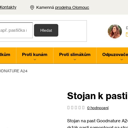
Kontakty
Kamenná
prodejna Olomouc
Hledat
rtkům
Proti kunám
Proti slimákům
Odpuzovače 
GOODNATURE A24
Stojan k pa
Průměrné
0 hodnocení
hodnocení
produktu
Stojan na past Goodnature A24
je
držák pasti namontovat na str