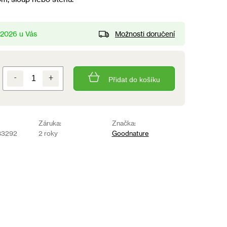
Možnosti doručení
8.2026
Přidat do košíku
Záruka:
Značka:
83292
2 roky
Goodnature