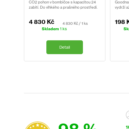
CO2 pohon v bombičce s kapacitou 24
Goodnat
zabití. Do vlhkého a prašného prostředí.
vydrží a
Certifikována jako humánní.
4 830 Kč
198 
Měrná
4 830 Kč / 1 ks
cena:
Skladem
1 ks
Sk
Detail
1