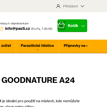
Přihlášení
Nákupní
info@pasti.cz
košík
zvířat
Parazitické hlístice
Přípravky na ochranu ros
sti GOODNATURE A24
 je ideální pro použití na místech, kde nemůžete
om, sloup nebo stěnu.