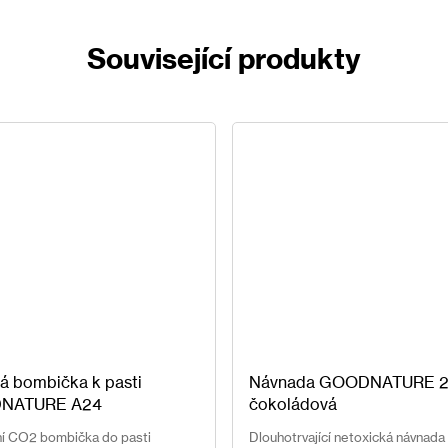
Související produkty
á bombička k pasti
Návnada GOODNATURE 
NATURE A24
čokoládová
í CO2 bombička do pasti
Dlouhotrvající netoxická návnada