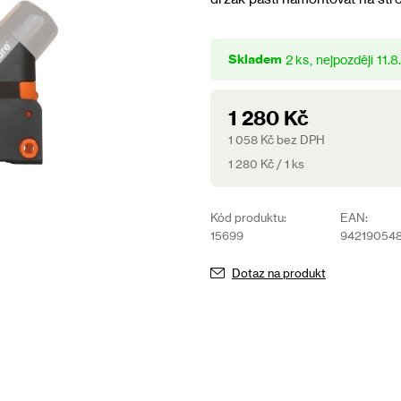
0,0
z
5
Skladem
hvězdiček.
2 ks
11.
1 280 Kč
1 058 Kč bez DPH
Měrná
1 280 Kč / 1 ks
cena:
Kód produktu:
EAN:
15699
94219054
Dotaz na produkt