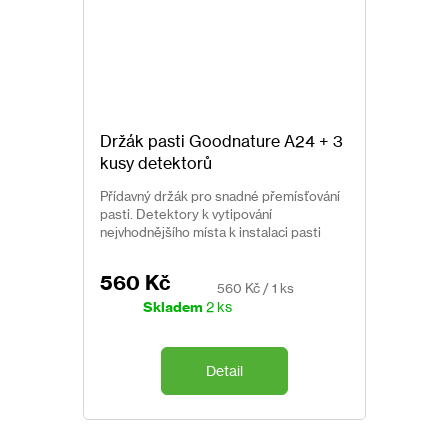
Držák pasti Goodnature A24 + 3
kusy detektorů
Přídavný držák pro snadné přemísťování
pasti. Detektory k vytipování
nejvhodnějšího místa k instalaci pasti
Goodnature A24.
560 Kč
Měrná
560 Kč / 1 ks
cena:
Skladem
2 ks
Detail