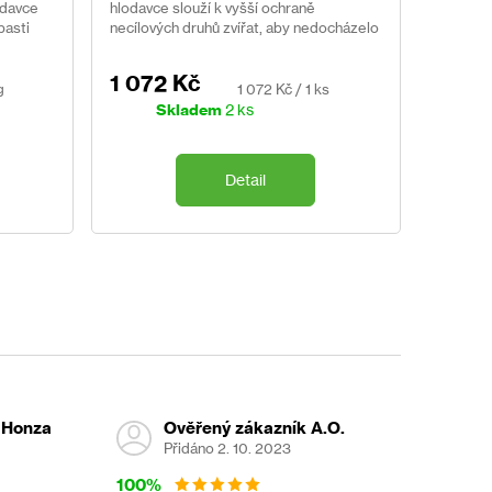
odavce
hlodavce slouží k vyšší ochraně
pasti
necílových druhů zvířat, aby nedocházelo
k jejich nechtěnému usmrcení. Pro použití
v místech, kde jsou...
1 072 Kč
Měrná
g
1 072 Kč / 1 ks
cena:
Skladem
2 ks
Detail
 Honza
Ověřený zákazník A.O.
Přidáno 2. 10. 2023
100%