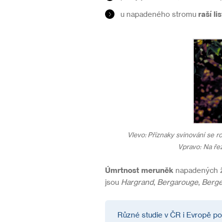
u napadeného stromu
raší l
Vlevo: Příznaky svinování se roz
Vpravo: Na řez
Úmrtnost meruněk
napadených ž
jsou
Hargrand
,
Bergarouge
,
Berg
Různé studie v ČR i Evropě po