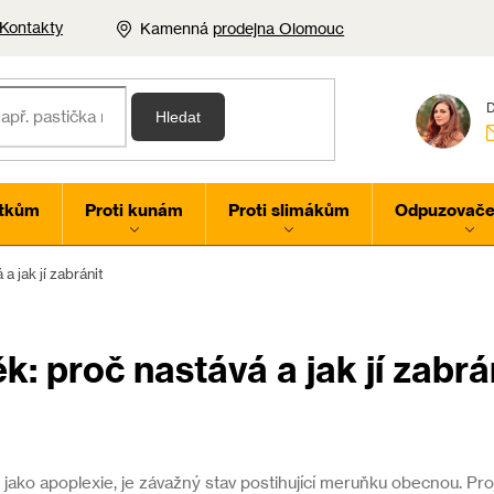
Kontakty
Kamenná
prodejna Olomouc
Hledat
rtkům
Proti kunám
Proti slimákům
Odpuzovače 
a jak jí zabránit
: proč nastává a jak jí zabrá
jako apoplexie, je závažný stav postihující meruňku obecnou. Pro