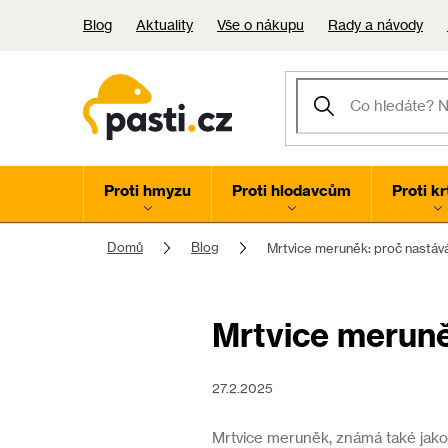
Přejít
Blog
Aktuality
Vše o nákupu
Rady a návody
na
obsah
Proti hmyzu
Proti hlodavcům
Proti k
Domů
Blog
Mrtvice meruněk: proč nastává 
Mrtvice meruněk
27.2.2025
Mrtvice meruněk, známá také jako 