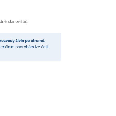
dné stanoviště).
 rozvody živin po stromě
.
eriálním chorobám lze čelit