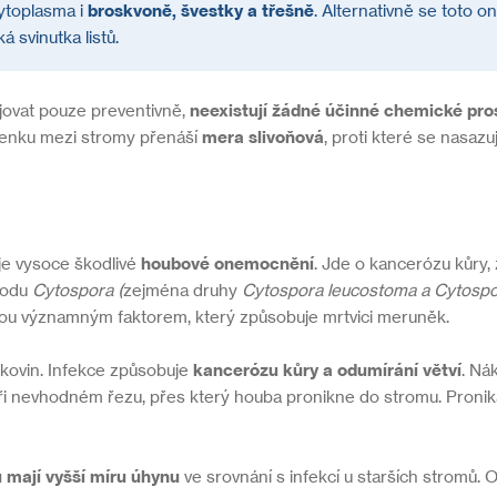
ytoplasma i
broskvoně, švestky a třešně
. Alternativně se toto 
 svinutka listů.
jovat pouze preventivně,
neexistují žádné účinné chemické pro
utenku mezi stromy přenáší
mera slivoňová
, proti které se nasazu
je vysoce škodlivé
houbové onemocnění
. Jde o kancerózu kůry,
odu
Cytospora (
zejména druhy
Cytospora leucostoma a Cytospor
sou významným faktorem, který způsobuje mrtvici meruněk.
ovin. Infekce způsobuje
kancerózu kůry a odumírání větví
. Ná
i nevhodném řezu, přes který houba pronikne do stromu. Pronik
mají vyšší míru úhynu
ve srovnání s infekcí u starších stromů.
O