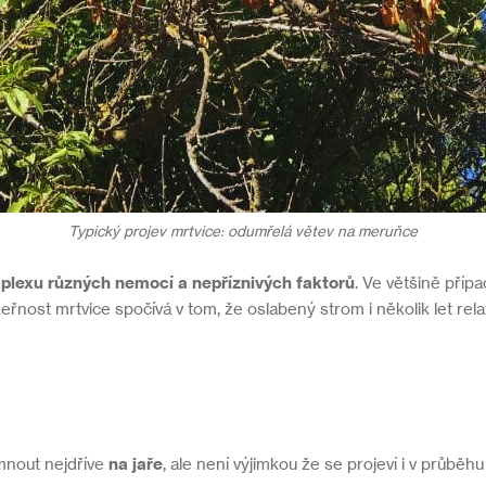
Typický projev mrtvice: odumřelá větev na meruňce
plexu různých nemocí a nepříznivých faktorů
. Ve většině příp
keřnost mrtvice spočívá v tom, že oslabený strom i několik let rela
mnout nejdříve
na jaře
, ale není výjimkou že se projeví i v průběhu