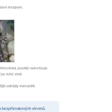
kození mrazem.
chlorotická, později nekrotizuje.
í po tuhé zimě.
vější odrůdy meruněk
u bezpříznakových stromů.