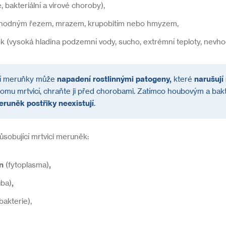
 bakteriální a virové choroby),
odným řezem, mrazem, krupobitím nebo hmyzem,
 (vysoká hladina podzemní vody, sucho, extrémní teploty, nevho
xií meruňky může
napadení rostlinnými patogeny,
které
narušují
romu mrtvicí, chraňte ji před chorobami. Zatímco houbovým a bakt
runěk postřiky neexistují
.
sobující mrtvici meruněk:
in
(fytoplasma)
,
ba)
,
bakterie),