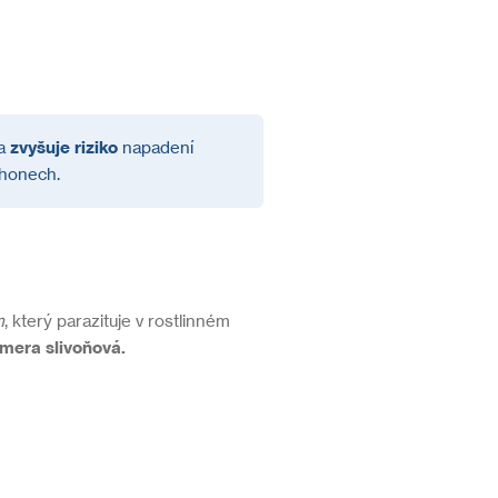
 a
zvyšuje riziko
napadení
ýhonech.
m
, který parazituje v rostlinném
mera slivoňová.