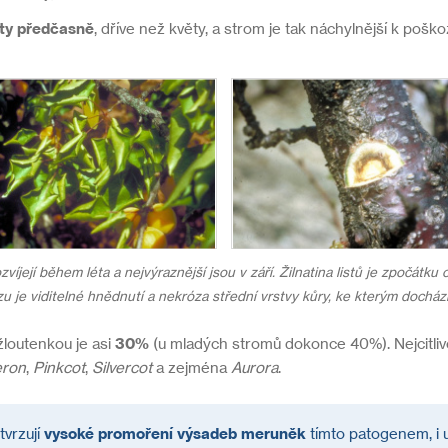
isty předčasně
, dříve než květy, a strom je tak náchylnější k poš
víjejí během léta a nejvýraznější jsou v září. Žilnatina listů je zpočátku 
u je viditelné hnědnutí a nekróza střední vrstvy kůry, ke kterým docház
loutenkou je asi
30%
(u mladých stromů dokonce 40%). Nejcitli
eron
,
Pinkcot
,
Silvercot
a zejména
Aurora
.
tvrzují
vysoké promoření výsadeb meruněk
tímto patogenem, i 