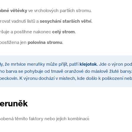
obné větévky
ve vrcholových partiích stromu.
vat vadnutí listů a
sesychání starších větví
.
oršuje a postihne nakonec
celý strom
.
 postižena jen
polovina stromu
.
y, že mrtvice meruňky může přijít, patří
klejotok
. Jde o výron pod
o barva se pohybuje od tmavě oranžové do máslově žluté barvy. 
 peckovin. K výronu dochází v místech, kde došlo k poškození neb
meruněk
obená těmito faktory nebo jejich kombinací: