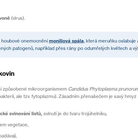
ivoně
(virus).
aké houbové onemocnění
moniliová spála
, která meruňku oslabuje
ných patogenů, například přes rány po odumřelých květech a v
kovin
ní způsobené mikroorganismem
Candidus
Phytoplasma prunoru
i bakterii, ale tzv. fytoplazmu). Zásadním přenašečem je savý hmyz
cké svinování listů,
svinutí je do tvaru trojúhelníku,
hem vegetace,
adávají,