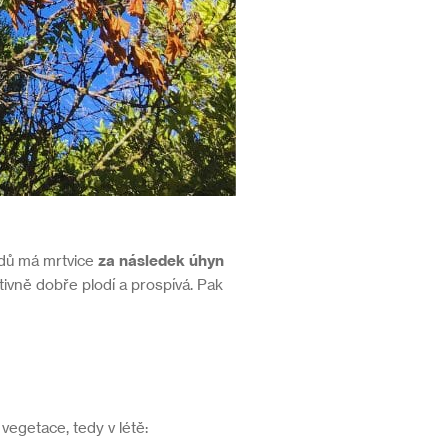
adů má mrtvice
za následek úhyn
tivně dobře plodí a prospívá. Pak
 vegetace, tedy v létě: