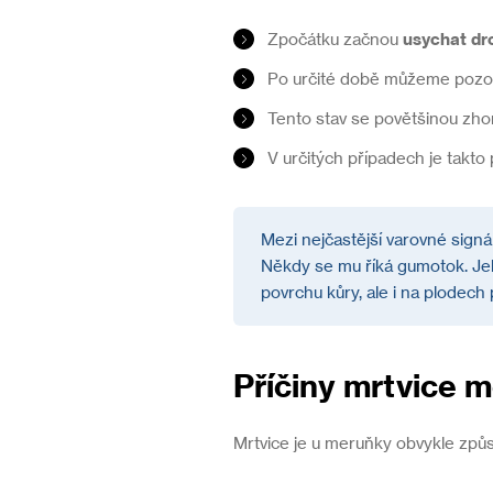
Zpočátku začnou
usychat dr
Po určité době můžeme pozoro
Tento stav se povětšinou zh
V určitých případech je takto
Mezi nejčastější varovné signál
Někdy se mu říká gumotok. Jeh
povrchu kůry, ale i na plodech
Příčiny mrtvice 
Mrtvice je u meruňky obvykle způs