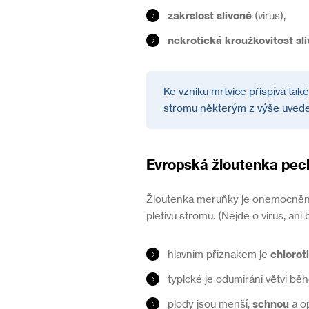
zakrslost slivoně
(virus),
nekrotická kroužkovitost sl
Ke vzniku mrtvice přispívá t
stromu některým z výše uvede
Evropská žloutenka pec
Žloutenka meruňky je onemocně
pletivu stromu. (Nejde o virus, an
hlavním příznakem je
chloroti
typické je odumírání větví bě
plody jsou menší,
schnou
a op