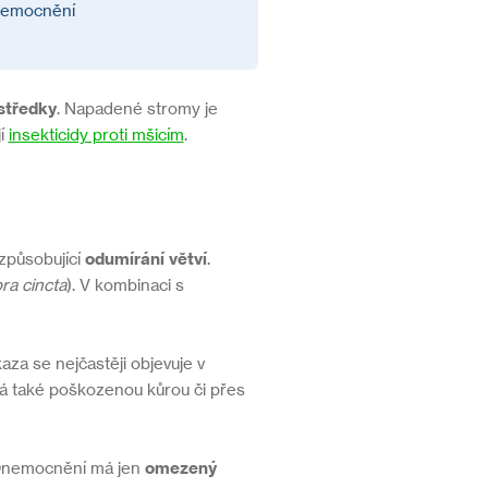
onemocnění
středky
. Napadené stromy je
jí
insekticidy proti mšicím
.
 způsobující
odumírání větví
.
a cincta
). V kombinaci s
kaza se nejčastěji objevuje v
á také poškozenou kůrou či přes
nemocnění má jen
omezený