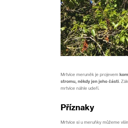
Mrtvice meruněk je projevem
kom
stromu, někdy jen jeho části
. Zá
mrtvice náhle udeří.
Příznaky
Mrtvice si u meruňky můžeme vši