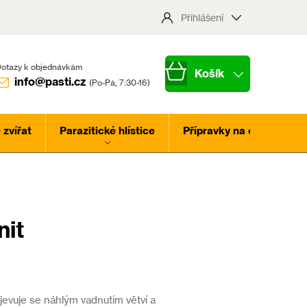
Přihlášení
Nákupní
info@pasti.cz
košík
zvířat
Parazitické hlístice
Přípravky na ochranu ros
nit
jevuje se náhlým vadnutím větví a