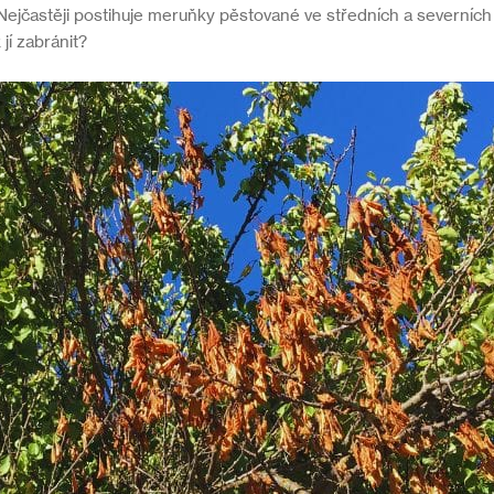
jčastěji postihuje meruňky pěstované ve středních a severních 
jí zabránit?