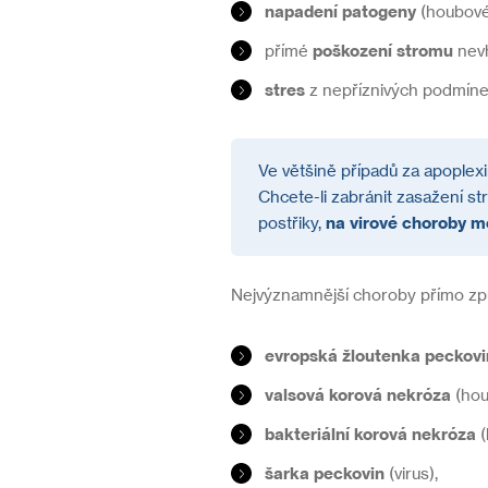
napadení patogeny
(houbové,
přímé
poškození stromu
nevh
stres
z nepříznivých podmínek
Ve většině případů za apople
Chcete-li zabránit zasažení st
postřiky,
na virové choroby me
Nejvýznamnější choroby přímo způ
evropská žloutenka peckov
valsová korová nekróza
(hou
bakteriální korová nekróza
(
šarka peckovin
(virus),