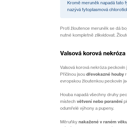
Kromě meruněk napadá tato f
nazývá fytoplasmová chlorotická
Proti žloutence meruněk se dá bo
nutné kompletně zlikvidovat. Žlo
Valsová korová nekróza
Valsová korová nekróza peckovin 
Příčinou jsou
dřevokazné houby
r
evropskou žloutenkou peckovin j
Houba napadá všechny druhy peck
místech
větvení nebo poranění
př
odumřelé výhony a pupeny.
Měruňky
nakažené v raném věku 