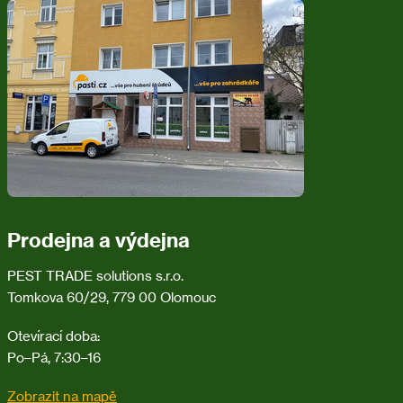
p
Minimálně 2 roky od data výroby.
a
t
Balení
í
150g (asi 15 sáčků)
Bezpečnostní upozornění
Hlodavci můžou být nositeli nemoci. Není vhodné se jich
dotýkat holýma rukama, k jejich odstranění je třeba použít
Prodejna a výdejna
rukavice nebo nářadí.
PEST TRADE solutions s.r.o.
VIGONEZ MARS 25 PASTA Biocidní přípravek – CZ-0020871-
Tomkova 60/29, 779 00 Olomouc
0000
Otevírací doba:
Po–Pá, 7:30–16
Zobrazit na mapě