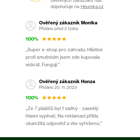
ověřených zákazníků nás
týdně.
doporučuje na
Heureka.cz
Při kontrole se prověřuje neporušenost staniček, doplňují
se sáčky s návnadou a v případě potřeby se odstraňují těla
Ověřený zákazník Monika
uhynulých potkanů.
Přidáno před 2 týdny
V případě potřeby je třeba doplnit návnadu.
100%
,,Super e-shop pro zahradu. Hlístice
První pomoc při zasažení
proti smutnicim jsem zde kupovala
víckrát. Fungují.”
Přípravek VIGONEZ MARS 25
obsahuje látku zabraňující
srážlivosti krve
.
Ověřený zákazník Honza
V případě
požití
se můžou projevit (i opožděně) příznaky
Přidáno 20. 11. 2023
jako krvácení z nosu a krvácení z dásní.
V těžkých případech se můžou objevit hematomy a krev ve
100%
stolici nebo v moči.
,,Ze 7 plašičů byl 1 vadný - zaseklý
Protilátka
: Vitamín K1, který může podávat výhradně
hlavní vypínač. Na reklamaci přišla
zdravotnický nebo veterinární personál.
okamžitá odpověď a vše vyřešeno.”
V případě
kontaktu s pokožkou
zasažené místo omývejte