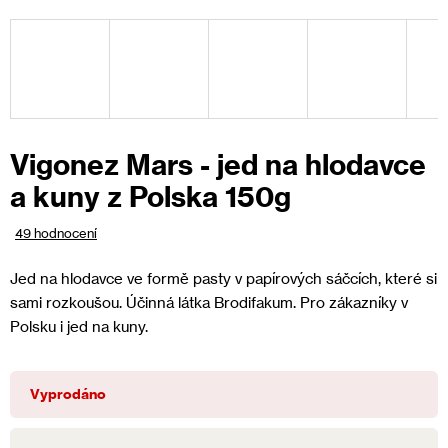
Vigonez Mars - jed na hlodavce
a kuny z Polska 150g
Průměrné
49 hodnocení
hodnocení
produktu
Jed na hlodavce ve formě pasty v papírových sáčcích, které si
je
sami rozkoušou. Účinná látka Brodifakum. Pro zákazníky v
4,5
Polsku i jed na kuny.
z
5
hvězdiček.
Vyprodáno