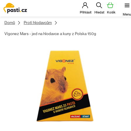
Přejít
na
obsah
Domů
Proti hlodavcům
Vigonez Mars - jed na hlodavce a kuny z Polska 150g