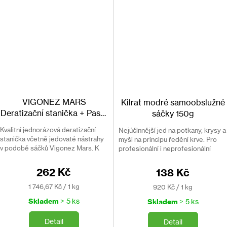
VIGONEZ MARS
Kilrat modré samoobslužné
Deratizační stanička + Pasta
sáčky 150g
na hubení hlodavců 100 g
Kvalitní jednorázová deratizační
Nejúčinnější jed na potkany, krysy a
stanička včetně jedovaté nástrahy
myši na principu ředění krve. Pro
v podobě sáčků Vigonez Mars. K
profesionální i neprofesionální
likvidaci myší, potkanů a krys.
použití. Náhrada za Liquid Bag
Aroma.
262 Kč
138 Kč
Měrná
Měrná
1 746,67 Kč / 1 kg
920 Kč / 1 kg
cena:
cena:
Skladem
> 5 ks
Skladem
> 5 ks
Detail
Detail