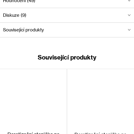
Hodnocení (49)
zakázáno
, a tento přípravek není k tomuto účelu v ČR
registrován, jeho použití proti kunám
striktně
Diskuze (9)
nedoporučujeme
.
Související produkty
Pasta funguje
na principu ředění krve
, proto dochází k
úhynu škůdce až
po 4-10 dnech
.
Díky
zpožděnému účinku
je pasta vhodná i na hubení
potkanů, protože
projde testem potkaních ochutnávačů
a
Související produkty
pastou se nakrmí celé potkaní společenstvo.
Návod k použití
Vigonez Mars na myši
Při hubení populace myší domácích se na jednu
nástrahovou stanici používá
20 až 40 g pasty
(
2 až 4
sáčky)
.
Pokud je třeba více než jedna stanice, stanice se