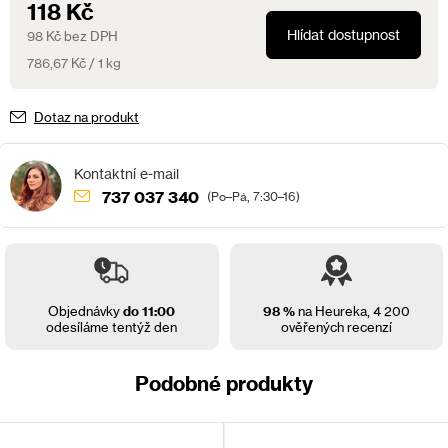
118 Kč
Hlídat dostupnost
98 Kč bez DPH
Měrná
786,67 Kč / 1 kg
cena:
Dotaz na produkt
737 037 340
(Po–Pá, 7:30–16)
Objednávky
do 11:00
98 %
na Heureka,
4 200
odesíláme tentýž den
ověřených recenzí