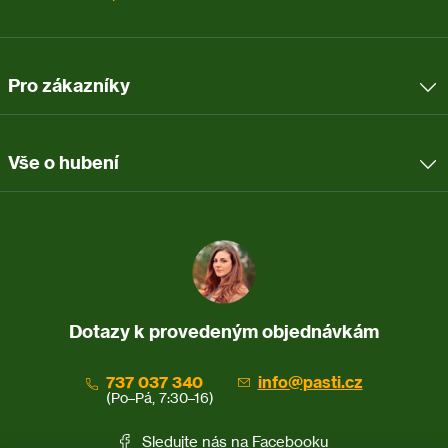
Pro zákazníky
Vše o hubení
VAROVÁNÍ
Věty o nebezpečnosti:
H373 Může poškodit orgány při dlouhodobém nebo
opakovaném vystavení.
Pokyny pro bezpečné zacházení:
Dotazy k provedeným objednávkám
P102 Uchovávejte mimo dosah dětí.
P301+P310 V PŘÍPADĚ POLKNUTÍ: Okamžitě kontaktujte
737 037 340
info@pasti.cz
odbornou pomoc nebo lékaře.
(Po–Pá, 7:30–16)
P308+P313 PŘI expozici nebo podezření na ni: Vyhledejte
Sledujte nás na
Facebooku
lékařskou pomoc/ošetření.