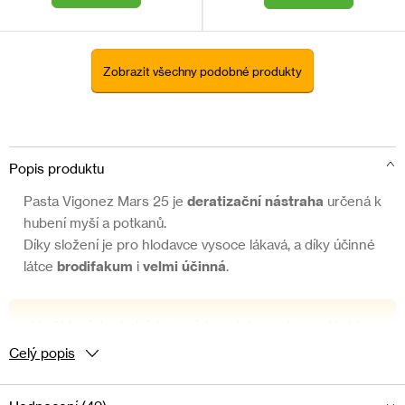
Zobrazit všechny podobné produkty
Popis produktu
Pasta Vigonez Mars 25 je
deratizační nástraha
určená k
hubení myší a potkanů.
Díky složení je pro hlodavce vysoce lákavá, a díky účinné
látce
brodifakum
i
velmi účinná
.
V některých okolních zemích se tato pasta prodává i
jako
jed na kuny
, a zákazníci se nás často ptají, zda je
Celý popis
možné jej takto použít. Zde je naše odpověď:
vzhledem k tomu, že v České republice je
trávení kun