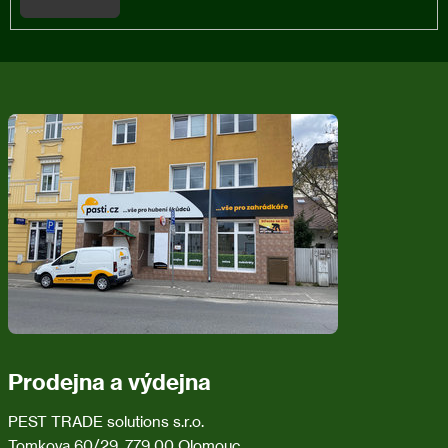
Z
á
p
a
t
í
Prodejna a výdejna
PEST TRADE solutions s.r.o.
Tomkova 60/29, 779 00 Olomouc