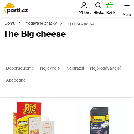
Přejít
na
obsah
Domů
Prodávané značky
The Big cheese
The Big cheese
V
ý
Ř
p
a
Doporučujeme
Nejlevnější
Nejdražší
Nejprodávanější
i
z
s
e
Abecedně
p
n
r
í
o
p
d
r
u
o
k
d
t
u
ů
k