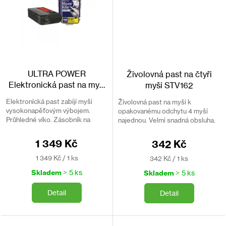
ULTRA POWER
Živolovná past na čtyři
Elektronická past na myši
myši STV162
STV722
Elektronická past zabíjí myši
Živolovná past na myši k
vysokonapěťovým výbojem.
opakovanému odchytu 4 myší
Průhledné víko. Zásobník na
najednou. Velmi snadná obsluha.
mrtvou myš. Přes 100 myší na
Past již obsahuje návnadu přímo k
jedny baterie.
použití.
1 349 Kč
342 Kč
Měrná
Měrná
1 349 Kč / 1 ks
342 Kč / 1 ks
cena:
cena:
Skladem
> 5 ks
Skladem
> 5 ks
Detail
Detail