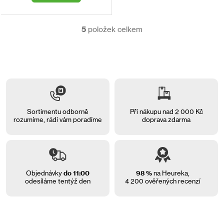
5
položek celkem
O
v
l
á
d
a
c
í
p
Sortimentu odborně
Při nákupu nad 2 000 Kč
r
rozumíme, rádi vám
poradíme
doprava zdarma
v
k
y
v
ý
Objednávky
do 11:00
98 %
na Heureka,
p
odesíláme tentýž den
4 200 ověřených recenzí
i
s
u