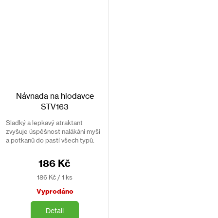
Návnada na hlodavce
STV163
Sladký a lepkavý atraktant
zvyšuje úspěšnost nalákání myší
a potkanů do pastí všech typů.
Neobsahuje toxické ani jedovaté
látky.
186 Kč
Měrná
186 Kč / 1 ks
cena:
Vyprodáno
Detail