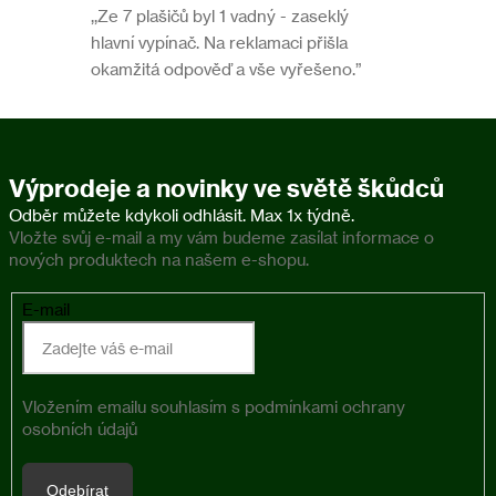
,,Ze 7 plašičů byl 1 vadný - zaseklý
hlavní vypínač. Na reklamaci přišla
okamžitá odpověď a vše vyřešeno.”
Výprodeje a novinky ve světě škůdců
Vložte svůj e-mail a my vám budeme zasílat informace o
nových produktech na našem e-shopu.
E-mail
Vložením emailu souhlasím s
podmínkami ochrany
osobních údajů
Odebírat