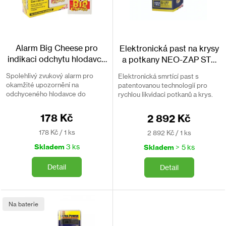
t
ů
Alarm Big Cheese pro
Elektronická past na krysy
indikaci odchytu hlodavce
a potkany NEO-ZAP STV
do pasti STV720
721
Spolehlivý zvukový alarm pro
Elektronická smrtící past s
okamžité upozornění na
patentovanou technologií pro
odchyceného hlodavce do
rychlou likvidaci potkanů a krys.
sklapovací pasti.
50 potkanů na jedny baterie.
178 Kč
2 892 Kč
Měrná
Měrná
178 Kč / 1 ks
2 892 Kč / 1 ks
cena:
cena:
Skladem
3 ks
Skladem
> 5 ks
Detail
Detail
Na baterie