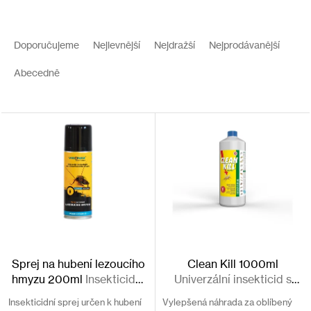
V
ý
Ř
p
a
Doporučujeme
Nejlevnější
Nejdražší
Nejprodávanější
i
z
s
e
Abecedně
p
n
r
í
o
p
d
r
u
o
k
d
t
u
ů
k
t
ů
Sprej na hubení lezoucího
Clean Kill 1000ml
hmyzu 200ml
Insekticidní
Univerzální insekticid s
sprej
dlouhodobou účinností
Insekticidní sprej určen k hubení
Vylepšená náhrada za oblíbený