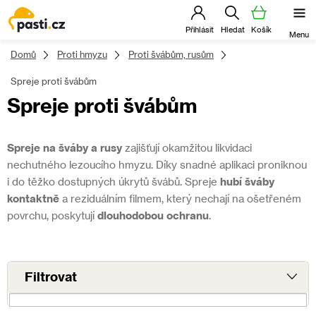
Přejít
na
obsah
Domů
Proti hmyzu
Proti švábům, rusům
Spreje proti švábům
Spreje proti švábům
Spreje na šváby a rusy
zajišťují okamžitou likvidaci
nechutného lezoucího hmyzu. Díky snadné aplikaci proniknou
i do těžko dostupných úkrytů švábů. Spreje
hubí šváby
kontaktně
a reziduálním filmem, který nechají na ošetřeném
povrchu, poskytují
dlouhodobou ochranu
.