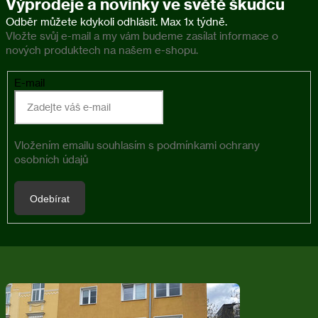
Výprodeje a novinky ve světě škůdců
Vložte svůj e-mail a my vám budeme zasílat informace o
nových produktech na našem e-shopu.
E-mail
Vložením emailu souhlasím s
podmínkami ochrany
osobních údajů
Odebírat
Z
á
p
a
t