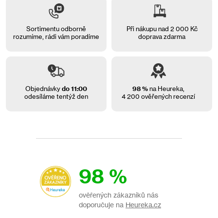
c
í
p
Sortimentu odborně
Při nákupu nad 2 000 Kč
r
rozumíme, rádi vám
poradíme
doprava zdarma
v
k
y
v
ý
Objednávky
do 11:00
98 %
na Heureka,
p
odesíláme tentýž den
4 200 ověřených recenzí
i
s
u
98 %
ověřených zákazníků nás
doporučuje na
Heureka.cz