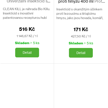
Univerzální insekticid s
proti hmyzu 400 ml
Proti
dlouhodobou účinností
hovadům a obtížnému
CLEAN KILL je náhrada Bio Killu.
Insekticid s okamžitým účinkem
hmyzu
Insekticid s inovativní
proti lezoucímu a létajícímu
patentovanou recepturou hubí
hmyzu, jako jsou hovada, komáři,
široké spektrum hmyzu. Účinnost
vosy, švábi či moli. Má příjemnou
po dobu až 9 týdnů. Nejčastěji se
vůní. Bez DEET.
516 Kč
171 Kč
používá na hubení blech a...
Měrná
Měrná
1 146,67 Kč / 1 l
427,50 Kč / 1 l
cena:
cena:
Skladem
> 5 ks
Skladem
> 5 ks
Detail
Detail