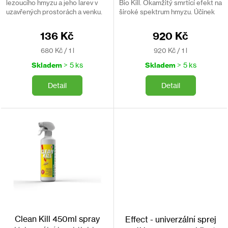
lezoucího hmyzu a jeho larev v
Bio Kill. Okamžitý smrtící efekt na
uzavřených prostorách a venku.
široké spektrum hmyzu. Účinek
Hadička se speciální koncovkou
až 9 týdnů. Nejčastěji se používá
umožňuje aplikovat sprej i do
na hubení blech, štěnic a pisivek.
136 Kč
920 Kč
nepřístupných...
Měrná
Měrná
680 Kč / 1 l
920 Kč / 1 l
cena:
cena:
Skladem
> 5 ks
Skladem
> 5 ks
Detail
Detail
Clean Kill 450ml spray
Effect - univerzální sprej