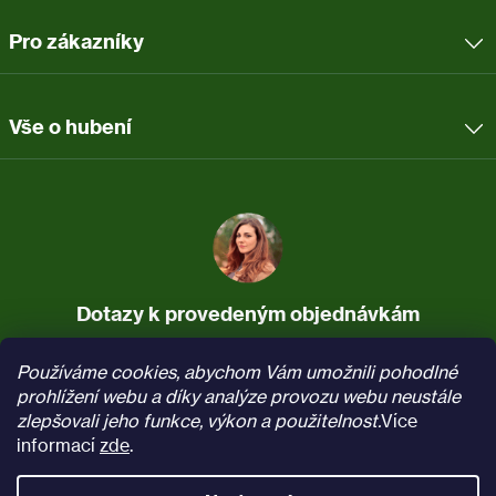
Pro zákazníky
Vše o hubení
Dotazy k provedeným objednávkám
737 037 340
info@pasti.cz
Používáme cookies, abychom Vám umožnili pohodlné
(Po–Pá, 7:30–16)
prohlížení webu a díky analýze provozu webu neustále
zlepšovali jeho funkce, výkon a použitelnost.
Více
Sledujte nás na
Facebooku
informací
zde
.