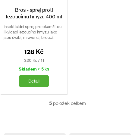
Bros - sprej proti
lezoucímu hmyzu 400 ml
Insekticidní sprej pro okamžitou
likvidaci lezoucího hmyzu jako
jsou švábi, mravenci, brouci,
blechy, rybenky, atd.
128 Kč
Měrná
320 Kč / 1 l
cena:
Skladem
> 5 ks
Detail
5
položek celkem
O
v
l
á
d
a