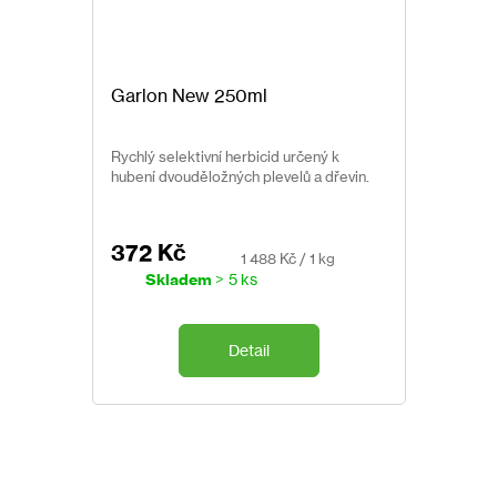
Garlon New 250ml
Rychlý selektivní herbicid určený k
hubení dvouděložných plevelů a dřevin.
372 Kč
Měrná
1 488 Kč / 1 kg
cena:
Skladem
> 5 ks
Detail