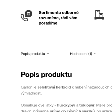
Sortimentu odborně
rozumíme, rádi vám
poradíme
Popis produktu
Hodnocení (1)
Popis produktu
Garlon je
selektivní herbicid
k hubení nežádoucích dř
výmladnosti.
Obsahuje dvě látky -
fluroxypyr
a
triklopyr
, které pro
dřevin, případně
přímo do cévních svazků
, při apli