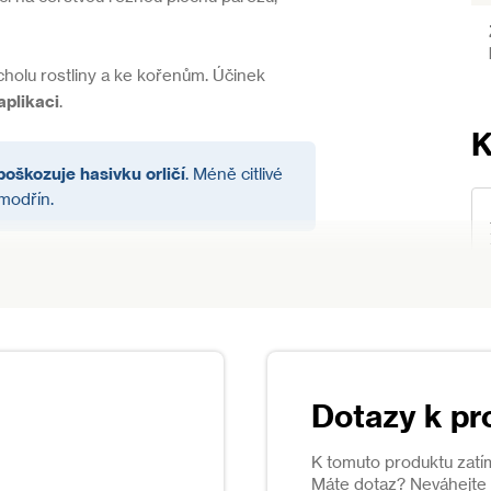
cholu rostliny a ke kořenům. Účinek
aplikaci
.
poškozuje hasivku orličí
. Méně citlivé
 modřín.
Dotazy k pr
K tomuto produktu zatí
u, v tom případě po větru od dalších
Máte dotaz? Neváhejte s