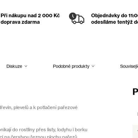
Při nákupu nad 2 000 Kč
Objednávky
do 11:
doprava zdarma
odesíláme tentýž 
Diskuze
Podobné produkty
Souvisejí
P
evin, plevelů a k potlačení pařezové
nikají do rostliny přes listy, lodyhu i borku
kaci na čerstvou řeznou plochu pařezů,