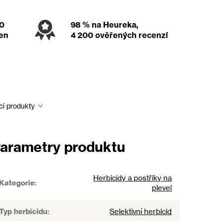
00
98 %
na Heureka,
den
4 200 ověřených recenzí
cí produkty
arametry produktu
Herbicidy a postřiky na
Kategorie
:
plevel
Typ herbicidu
:
Selektivní herbicid