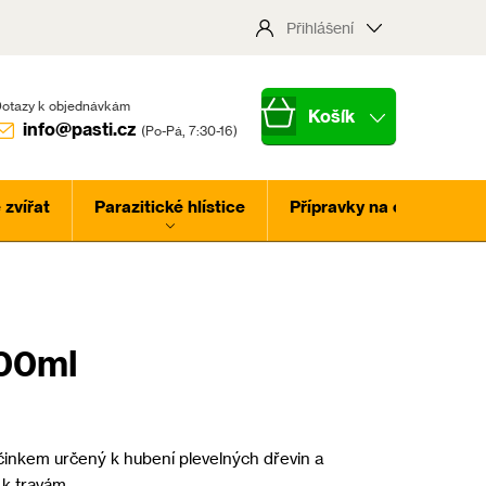
Přihlášení
Nákupní
info@pasti.cz
košík
zvířat
Parazitické hlístice
Přípravky na ochranu ros
00ml
účinkem určený k hubení plevelných dřevin a
 k travám.