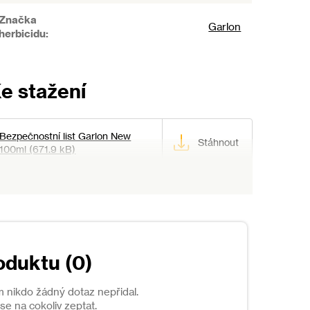
Značka
Garlon
herbicidu
:
Bezpečnostní list Garlon New
100ml (671.9 kB)
oduktu (0)
m nikdo žádný dotaz nepřidal.
e na cokoliv zeptat.