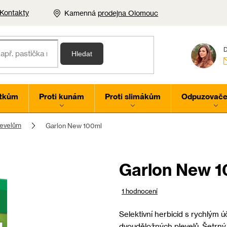
Kontakty
Kamenná
prodejna Olomouc
Hledat
rtkům
Proti kunám
Proti slimákům
Odpuzovače 
levelům
Garlon New 100ml
Garlon New 1
Průměrné
1 hodnocení
hodnocení
produktu
Selektivní herbicid s rychlým 
je
dvouděložných plevelů. Šetrný