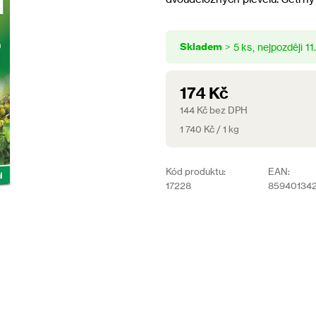
5,0
z
5
Skladem
hvězdiček.
> 5 ks
11
174 Kč
144 Kč bez DPH
Měrná
1 740 Kč / 1 kg
cena:
Kód produktu:
EAN:
17228
859401342