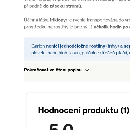
případně
do záseku stromů
.
Účinná látka
triklopyr
je rychle transportována do vr
prostředku na rostliny je patrný již
několik hodin po 
Garlon
neničí jednoděložné rostliny
(trávy) a
ne
plevele: habr, hloh, jasan, ptáčnice (třešeň ptačí),
Pokračovat ve čtení popisu
Balení
100 ml přípravku v plastové lahvi
Bezpečnostní upozornění
5,0
Postřik provádějte jen za bezvětří nebo mírného vánk