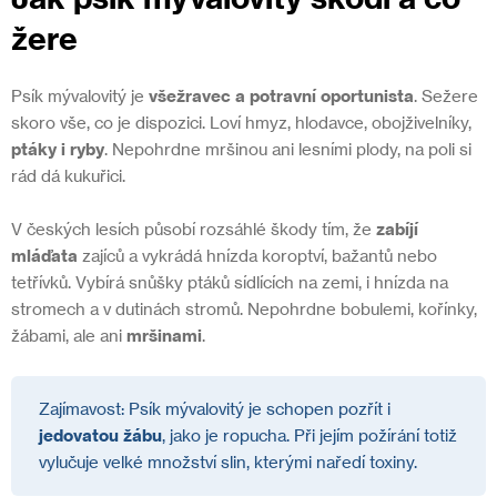
žere
Psík mývalovitý je
všežravec a potravní oportunista
. Sežere
skoro vše, co je dispozici. Loví hmyz, hlodavce, obojživelníky,
ptáky i ryby
. Nepohrdne mršinou ani lesními plody, na poli si
rád dá kukuřici.
V českých lesích působí rozsáhlé škody tím, že
zabíjí
mláďata
zajíců a vykrádá hnízda koroptví, bažantů nebo
tetřívků. Vybírá snůšky ptáků sídlících na zemi, i hnízda na
stromech a v dutinách stromů. Nepohrdne bobulemi, kořínky,
žábami, ale ani
mršinami
.
Zajímavost: Psík mývalovitý je schopen pozřít i
jedovatou žábu
, jako je ropucha. Při jejím požírání totiž
vylučuje velké množství slin, kterými naředí toxiny.