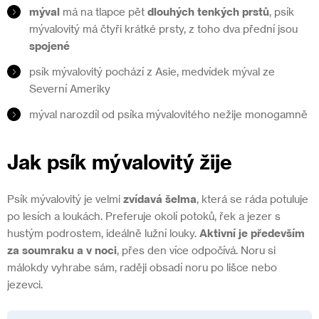
mýval
má na tlapce pět
dlouhých tenkých prstů
, psík
mývalovitý má čtyři krátké prsty, z toho dva přední jsou
spojené
psík mývalovitý pochází z Asie, medvídek mýval ze
Severní Ameriky
mýval narozdíl od psíka mývalovitého nežije monogamně
Jak psík mývalovitý žije
Psík mývalovitý je velmi
zvídavá šelma
, která se ráda potuluje
po lesích a loukách. Preferuje okolí potoků, řek a jezer s
hustým podrostem, ideálně lužní louky.
Aktivní je především
za soumraku a v noci
, přes den více odpočívá. Noru si
málokdy vyhrabe sám, raději obsadí noru po lišce nebo
jezevci.