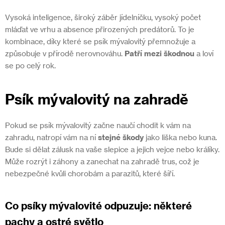
Vysoká inteligence, široký záběr jídelníčku, vysoký počet
mláďat ve vrhu a absence přirozených predátorů. To je
kombinace, díky které se psík mývalovitý přemnožuje a
způsobuje v přírodě nerovnováhu.
Patří mezi škodnou
a loví
se po celý rok.
Psík mývalovitý na zahradě
Pokud se psík mývalovitý začne naučí chodit k vám na
zahradu, natropí vám na ní
stejné škody
jako liška nebo kuna.
Bude si dělat zálusk na vaše slepice a jejich vejce nebo králíky.
Může rozrýt i záhony a zanechat na zahradě trus, což je
nebezpečné kvůli chorobám a parazitů, které šíří.
Co psíky mývalovité odpuzuje: některé
pachy a ostré světlo