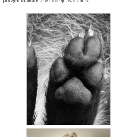
pravým otiskem
a okrouhlejší tvar otisku.