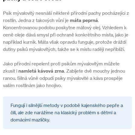
Psík mývalovitý nesnáší některé přírodní pachy pocházející z
rostlin. Jedna z takových vůní je
máta peprná
.
Koncentrovanou podobu poskytne mátový olej. Vzhledem k
ceně oleje dává smysl při ochraně konkrétního místa, jako je
například kurník. Máta však opravdu funguje, protože dráždí
dutiny psíků mývalovitých, takže se k místu raději nepřiblíží.
Jako přírodní repelent proti psíkům mývalovitým můžete
zkusit i
namletá kávová zrna
. Zabijete dvě mouchy jednou
ranou. Silná vůně odpudí psíky mývalovité a káva prospěje
vašim rostlinám jako hnojivo.
Fungují i silnější metody v podobě kajenského pepře a
čili, ale zde narážíme na klasický problém s dětmi a
domácími mazlíčky.