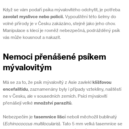
Když se vám podaří psíka mývalovitého odchytit, je potřeba
zavolat myslivce nebo policii.
Vypouštění této šelmy do
volné přírody je v Česku zakázáno, stejně jako jeho chov.
Manipulace s klecí je rovněž nebezpečná, podrážděný psík
vás může kousnout a nakazit.
Nemoci přenášené psíkem
mývalovitým
Má se za to, že psík mývalovitý z Asie zavlekl
klíšťovou
encefalitidu
, zaznamenány byly i případy vztekliny, naštěstí
ne v Česku, ale v sousedních zemích. Psíci mývalovití
přenášejí velké
množství parazitů
.
Nebezpečím je
tasemnice lišcí
neboli měchožil bublinatý
(
Echinococcus multilocularis
). Tato 5 mm velká tasemnice se