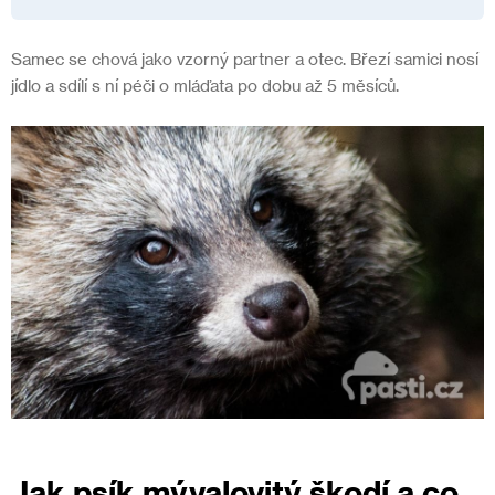
Samec se chová jako vzorný partner a otec. Březí samici nosí
jídlo a sdílí s ní péči o mláďata po dobu až 5 měsíců.
Jak psík mývalovitý škodí a co