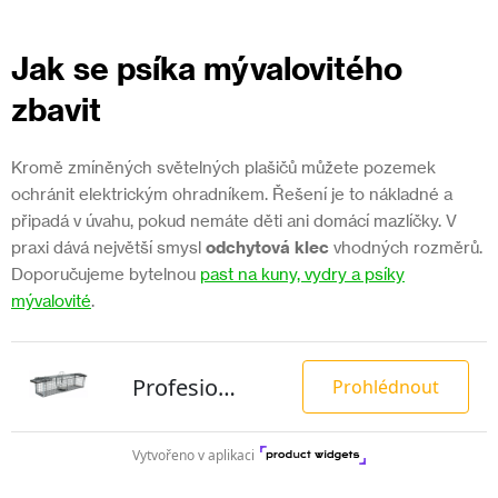
Jak se psíka mývalovitého
zbavit
Kromě zmíněných světelných plašičů můžete pozemek
ochránit elektrickým ohradníkem. Řešení je to nákladné a
připadá v úvahu, pokud nemáte děti ani domácí mazlíčky. V
praxi dává největší smysl
odchytová klec
vhodných rozměrů.
Doporučujeme bytelnou
past na kuny, vydry a psíky
mývalovité
.