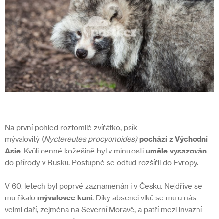
Na první pohled roztomilé zvířátko, psík
mývalovitý (
Nyctereutes procyonoides)
pochází z Východní
Asie
. Kvůli cenné kožešině byl v minulosti
uměle vysazován
do přírody v Rusku. Postupně se odtud rozšířil do Evropy.
V 60. letech byl poprvé zaznamenán i v Česku. Nejdříve se
mu říkalo
mývalovec kuní
.
Díky absenci vlků se mu u nás
velmi daří, zejména na Severní Moravě, a patří mezi invazní