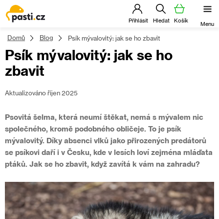
Přejít
na
obsah
Domů
Blog
Psík mývalovitý: jak se ho zbavit
Psík mývalovitý: jak se ho
zbavit
Aktualizováno říjen 2025
Psovitá šelma, která neumí štěkat, nemá s mývalem nic
společného, kromě podobného obličeje. To je psík
mývalovitý. Díky absenci vlků jako přirozených predátorů
se psíkovi daří i v Česku, kde v lesích loví zejména mláďata
ptáků. Jak se ho zbavit, když zavítá k vám na zahradu?