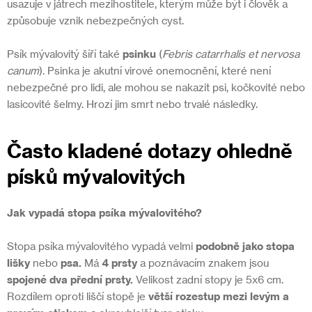
usazuje v játrech mezihostitele, kterým může být i člověk a
způsobuje vznik nebezpečných cyst.
Psík mývalovitý šíří také
psinku
(
Febris catarrhalis et nervosa
canum
). Psinka je akutní virové onemocnění, které není
nebezpečné pro lidi, ale mohou se nakazit psi, kočkovité nebo
lasicovité šelmy. Hrozí jim smrt nebo trvalé následky.
Často kladené dotazy ohledně
písků mývalovitých
Jak vypadá stopa psíka mývalovitého?
Stopa psíka mývalovitého vypadá velmi
podobně jako stopa
lišky
nebo
psa.
Má
4 prsty
a poznávacím znakem jsou
spojené dva přední prsty.
Velikost zadní stopy je 5x6 cm.
Rozdílem oproti liščí stopě je
větší rozestup mezi levým a