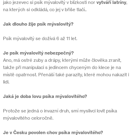
jako jezevec si psík mývalovitý v blízkosti nor
vytváří latríny
,
na kterých si odkládá, co jej v břiše tlačí..
Jak dlouho žije psík mývalovitý?
Psík mývalovitý se dožívá 6 až 11 let.
Je psík mývalovitý nebezpečný?
Ano, má ostré zuby a drápy, kterými může člověka zranit,
takže při manipulaci s jedincem chyceným do klece je na
místě opatrnost. Přenáší také parazity, které mohou nakazit i
lidi.
Jaká je doba lovu psíka mývalovitého?
Protože se jedná o invazní druh, smí myslivci lovit psíka
mývalovitého celoročně.
Je v Česku povolen chov psíka mývalovitého?