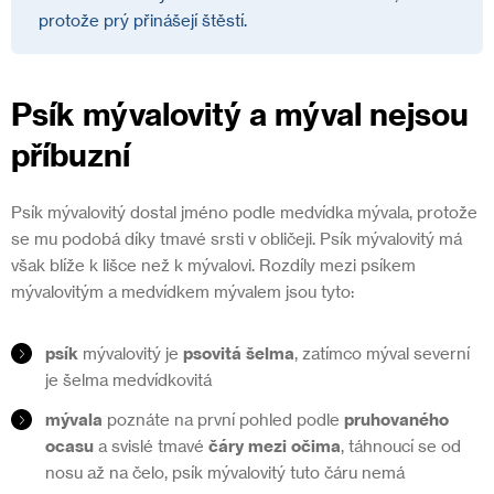
protože prý přinášejí štěstí.
Psík mývalovitý a mýval nejsou
příbuzní
Psík mývalovitý dostal jméno podle medvídka mývala, protože
se mu podobá díky tmavé srsti v obličeji. Psík mývalovitý má
však blíže k lišce než k mývalovi. Rozdíly mezi psíkem
mývalovitým a medvídkem mývalem jsou tyto:
psík
mývalovitý je
psovitá šelma
, zatímco mýval severní
je šelma medvídkovitá
mývala
poznáte na první pohled podle
pruhovaného
ocasu
a svislé tmavé
čáry mezi očima
, táhnoucí se od
nosu až na čelo, psík mývalovitý tuto čáru nemá