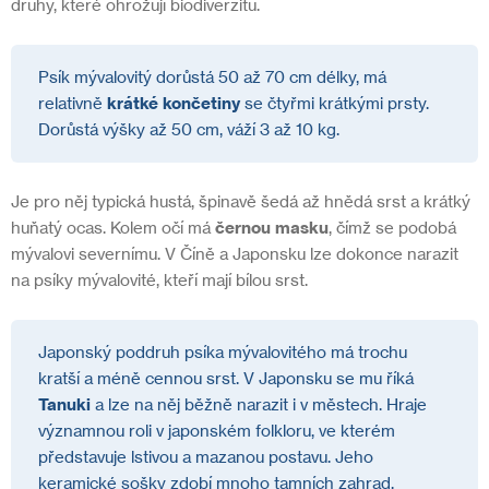
druhy, které ohrožují biodiverzitu.
Psík mývalovitý dorůstá 50 až 70 cm délky, má
relativně
krátké končetiny
se čtyřmi krátkými prsty.
Dorůstá výšky až 50 cm, váží 3 až 10 kg.
Je pro něj typická hustá, špinavě šedá až hnědá
srst a krátký
huňatý ocas. Kolem očí má
černou masku
, čímž se podobá
mývalovi severnímu. V Číně a Japonsku lze dokonce narazit
na psíky mývalovité, kteří mají bílou srst.
Japonský poddruh psíka mývalovitého má trochu
kratší a méně cennou srst. V Japonsku se mu říká
Tanuki
a lze na něj běžně narazit i v městech. Hraje
významnou roli v japonském folkloru, ve kterém
představuje lstivou a mazanou postavu. Jeho
keramické sošky zdobí mnoho tamních zahrad,