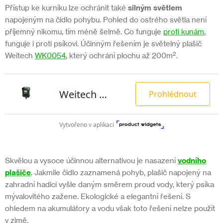
Přístup ke kurníku lze ochránit také
silným světlem
napojeným na čidlo pohybu. Pohled do ostrého světla není
příjemný nikomu, tím méně šelmě. Co funguje
proti kunám
,
funguje i proti psíkovi. Účinným řešením je světelný plašič
2
Weitech
WK0054
, který ochrání plochu až 200m
.
Skvělou a vysoce účinnou alternativou je nasazení
vodního
plašiče
. Jakmile čidlo zaznamená pohyb, plašič napojený na
zahradní hadici vyšle daným směrem proud vody, který psíka
mývalovitého zažene. Ekologické a elegantní řešení. S
ohledem na akumulátory a vodu však toto řešení nelze použít
v zimě.