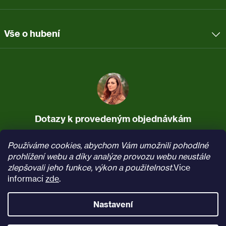
Vše o hubení
Dotazy k provedeným objednávkám
737 037 340
info@pasti.cz
Používáme cookies, abychom Vám umožnili pohodlné
(Po–Pá, 7:30–16)
prohlížení webu a díky analýze provozu webu neustále
zlepšovali jeho funkce, výkon a použitelnost.
Více
Sledujte nás na
Facebooku
informací
zde
.
Nastavení
Vytvořil Shoptet