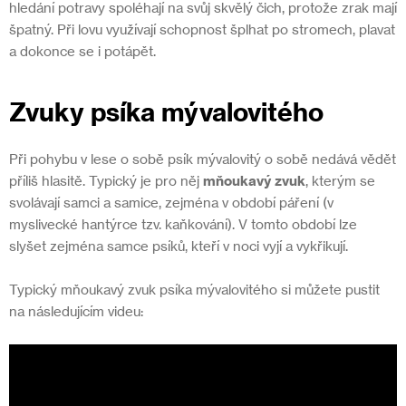
hledání potravy spoléhají na svůj skvělý čich, protože zrak mají
špatný. Při lovu využívají schopnost šplhat po stromech, plavat
a dokonce se i potápět.
Zvuky psíka mývalovitého
Při pohybu v lese o sobě psík mývalovitý o sobě nedává vědět
příliš hlasitě. Typický je pro něj
mňoukavý zvuk
, kterým se
svolávají samci a samice, zejména v období páření (v
myslivecké hantýrce tzv. kaňkování). V tomto období lze
slyšet zejména samce psíků, kteří v noci vyjí a vykřikují.
Typický mňoukavý zvuk psíka mývalovitého si můžete pustit
na následujícím videu: