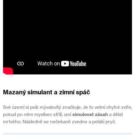
Mazaný simulant a zimní spáč
Své území si psík mývalovitý značkuje. Je to velmi chytré zvíře,
pokud po něm myslivec střílí, umí
simulovat zásah
a dělat
mrtvého. Následně se nečekaně zvedne a peláší pryč.