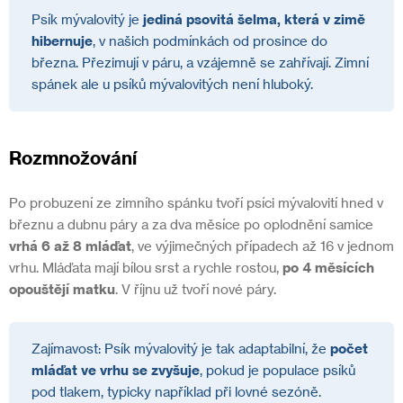
Psík mývalovitý je
jediná psovitá šelma, která v zimě
hibernuje
, v našich podmínkách od prosince do
března. Přezimují v páru, a vzájemně se zahřívají.
Zimní
spánek ale u psíků mývalovitých není hluboký.
Rozmnožování
Po probuzení ze zimního spánku tvoří psíci mývalovití hned v
březnu a dubnu páry a za dva měsíce po oplodnění samice
vrhá 6 až 8 mláďat
, ve výjimečných případech až 16 v jednom
vrhu. Mláďata mají bílou srst a rychle rostou,
po 4 měsících
opouštějí matku
. V říjnu už tvoří nové páry.
Zajímavost: Psík mývalovitý je tak adaptabilní, že
počet
mláďat ve vrhu se zvyšuje
, pokud je populace psíků
pod tlakem, typicky například při lovné sezóně.