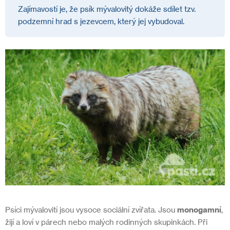
Zajímavostí je, že psík mývalovitý dokáže sdílet tzv.
podzemní hrad s jezevcem, který jej vybudoval.
Psíci mývalovití jsou vysoce sociální zvířata. Jsou
monogamní
,
žijí a loví v párech nebo malých rodinných skupinkách. Při