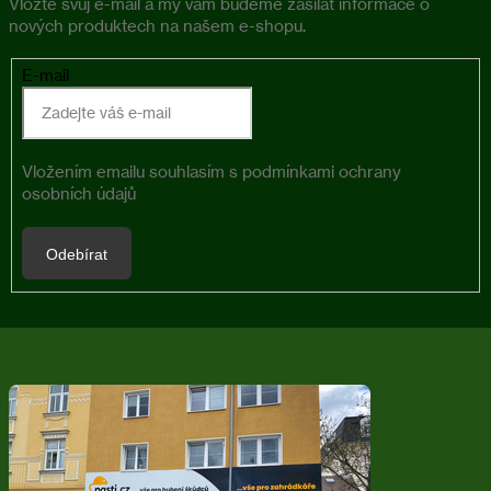
Vložte svůj e-mail a my vám budeme zasílat informace o
nových produktech na našem e-shopu.
E-mail
Vložením emailu souhlasím s
podmínkami ochrany
osobních údajů
Odebírat
Z
á
p
a
t
í