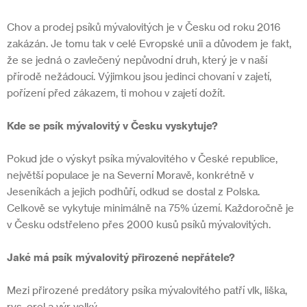
Chov a prodej psíků mývalovitých je v Česku od roku 2016
zakázán. Je tomu tak v celé Evropské unii a důvodem je fakt,
že se jedná o zavlečený nepůvodní druh, který je v naší
přírodě nežádoucí. Výjimkou jsou jedinci chovaní v zajetí,
pořízení před zákazem, ti mohou v zajetí dožít.
Kde se psík mývalovitý v Česku vyskytuje?
Pokud jde o výskyt psíka mývalovitého v České republice,
největší populace je na Severní Moravě, konkrétně v
Jeseníkách a jejich podhůří, odkud se dostal z Polska.
Celkově se vykytuje minimálně na 75% území. Každoročně je
v Česku odstřeleno přes 2000 kusů psíků mývalovitých.
Jaké má psík mývalovitý přirozené nepřátele?
Mezi přirozené predátory psíka mývalovitého patří vlk, liška,
rys, orel a výr velký.