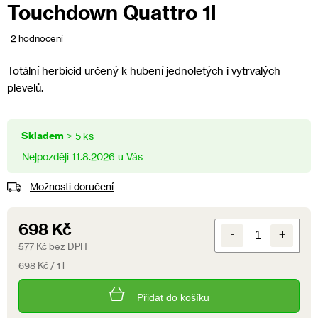
Touchdown Quattro 1l
Průměrné
2 hodnocení
hodnocení
produktu
Totální herbicid určený k hubení jednoletých i vytrvalých
je
plevelů.
5,0
z
5
Skladem
hvězdiček.
> 5 ks
11.8.2026
Možnosti doručení
698 Kč
577 Kč bez DPH
Měrná
698 Kč / 1 l
cena:
Přidat do košíku