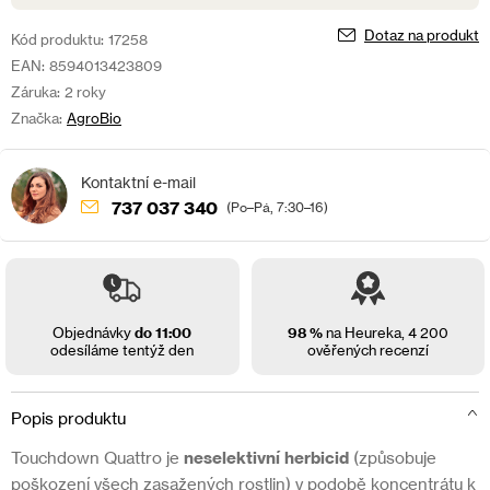
Dotaz na produkt
Kód produktu:
17258
EAN:
8594013423809
Záruka:
2 roky
Značka:
AgroBio
737 037 340
(Po–Pá, 7:30–16)
Objednávky
do 11:00
98 %
na Heureka,
4 200
odesíláme tentýž den
ověřených recenzí
Popis produktu
Touchdown Quattro je
neselektivní herbicid
(způsobuje
poškození všech zasažených rostlin) v podobě koncentrátu k