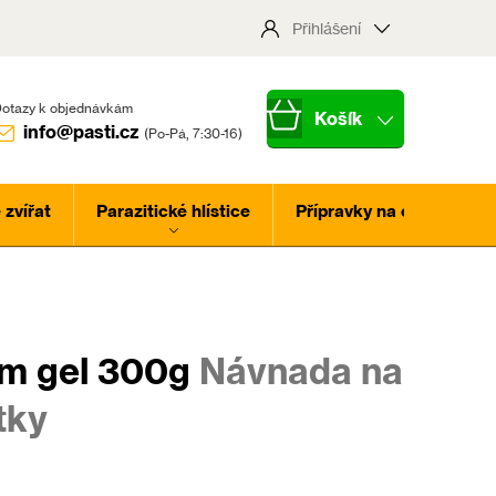
Přihlášení
Nákupní
info@pasti.cz
košík
zvířat
Parazitické hlístice
Přípravky na ochranu ros
m gel 300g
Návnada na
tky