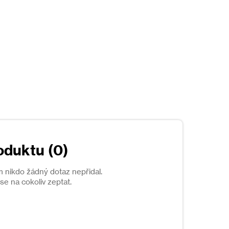
oduktu (0)
m nikdo žádný dotaz nepřidal.
e na cokoliv zeptat.