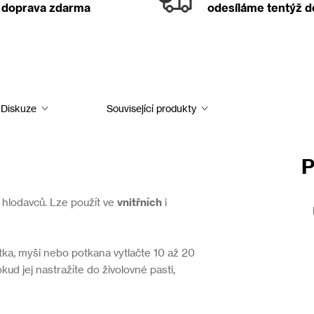
doprava zdarma
odesíláme tentýž 
Diskuze
Související produkty
P
a hlodavců. Lze použít ve
vnitřních
i
tka, myši nebo potkana vytlačte 10 až 20
okud jej nastražíte do živolovné pasti,