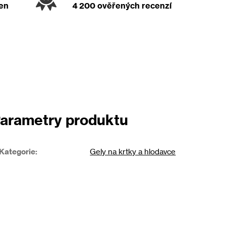
den
4 200 ověřených recenzí
arametry produktu
Kategorie
:
Gely na krtky a hlodavce