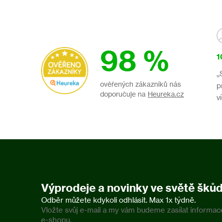
98 %
1
,
ověřených zákazníků nás
p
doporučuje na
Heureka.cz
v
Výprodeje a novinky ve světě šků
Vložte svůj e-mail a my vám budeme zasílat inform
e-shopu.