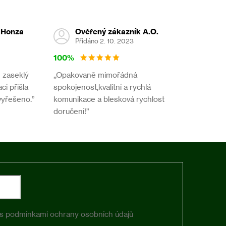
 Honza
Ověřený zákazník A.O.
Přidáno 2. 10. 2023
100%
- zaseklý
,,Opakovaně mimořádná
ci přišla
spokojenost,kvalitní a rychlá
vyřešeno.”
komunikace a blesková rychlost
doručení!”
 s
podmínkami ochrany osobních údajů