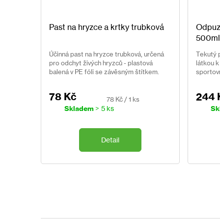
Past na hryzce a krtky trubková
Odpuz
500ml
Účinná past na hryzce trubková, určená
Tekutý p
pro odchyt živých hryzců - plastová
látkou k
balená v PE fóli se závěsným štítkem.
sportovn
plochu 
78 Kč
244 
Měrná
78 Kč / 1 ks
cena:
Skladem
> 5 ks
Sk
Detail