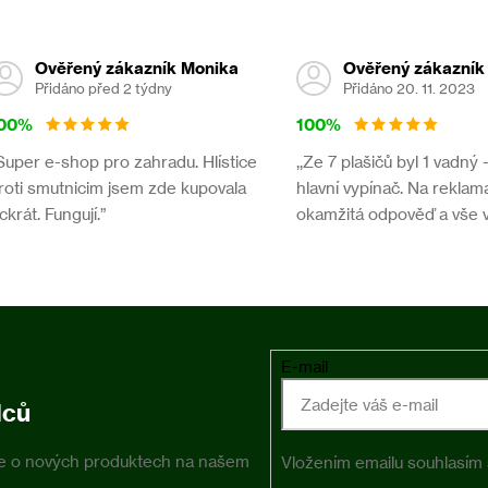
Ověřený zákazník Monika
Ověřený zákazník
Přidáno před 2 týdny
Přidáno 20. 11. 2023
00%
100%
,Super e-shop pro zahradu. Hlístice
,,Ze 7 plašičů byl 1 vadný 
roti smutnicim jsem zde kupovala
hlavní vypínač. Na reklama
íckrát. Fungují.”
okamžitá odpověď a vše 
E-mail
dců
ace o nových produktech na našem
Vložením emailu souhlasím