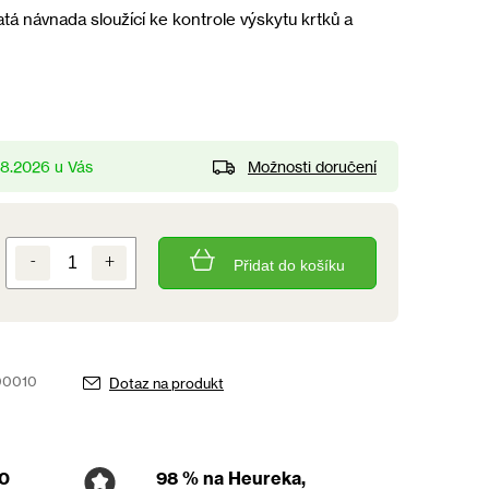
á návnada sloužící ke kontrole výskytu krtků a
Možnosti doručení
.8.2026
Přidat do košíku
00010
Dotaz na produkt
00
98 %
na Heureka,