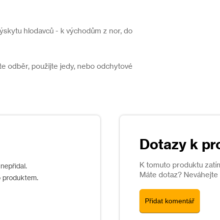
ýskytu hlodavců - k východům z nor, do
e odběr, použijte jedy, nebo odchytové
Dotazy k pr
K tomuto produktu zatí
nepřidal.
Máte dotaz? Neváhejte s
o produktem.
Přidat komentář