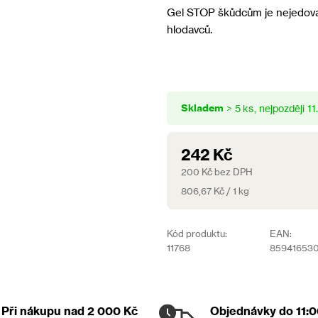
produktu
Gel STOP škůdcům je nejedovat
je
hlodavců.
0,0
z
5
hvězdiček.
Skladem
> 5 ks
11
242 Kč
200 Kč bez DPH
Měrná
806,67 Kč / 1 kg
cena:
Kód produktu:
EAN:
11768
85941653
Při nákupu nad 2 000 Kč
Objednávky
do 11: