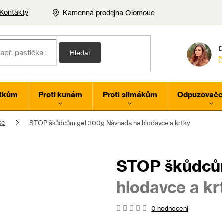
Kontakty
Kamenná
prodejna Olomouc
Hledat
rtkům
Proti kunám
Proti slimákům
Odpuzovače 
ce
STOP škůdcům gel 300g
Návnada na hlodavce a krtky
STOP škůdců
hlodavce a kr
Průměrné
0 hodnocení
hodnocení