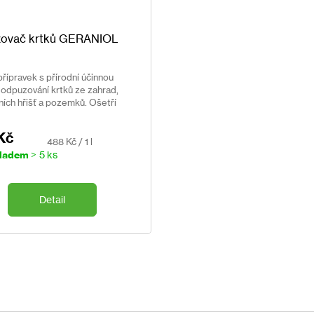
ovač krtků GERANIOL
řípravek s přírodní účinnou
 odpuzování krtků ze zahrad,
ích hřišť a pozemků. Ošetří
500m².
Kč
Měrná
488 Kč / 1 l
cena:
ladem
> 5 ks
Detail