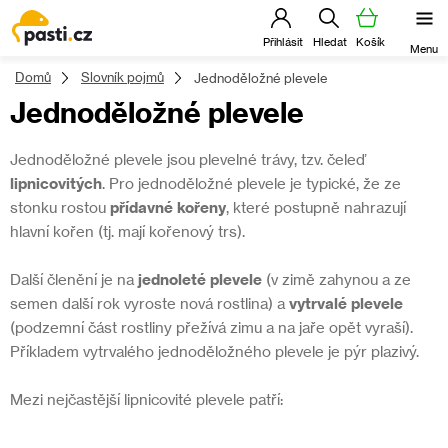
Přejít
na
obsah
Domů
Slovník pojmů
Jednoděložné plevele
Jednoděložné plevele
Jednoděložné plevele jsou plevelné trávy, tzv. čeleď
lipnicovitých
. Pro jednoděložné plevele je typické, že ze
stonku rostou
přídavné kořeny
, které postupně nahrazují
hlavní kořen (tj. mají kořenový trs).
Další členění je na
jednoleté plevele
(v zimě zahynou a ze
semen další rok vyroste nová rostlina) a
vytrvalé plevele
(podzemní část rostliny přežívá zimu a na jaře opět vyraší).
Příkladem vytrvalého jednoděložného plevele je pýr plazivý.
Mezi nejčastější lipnicovité plevele patří: