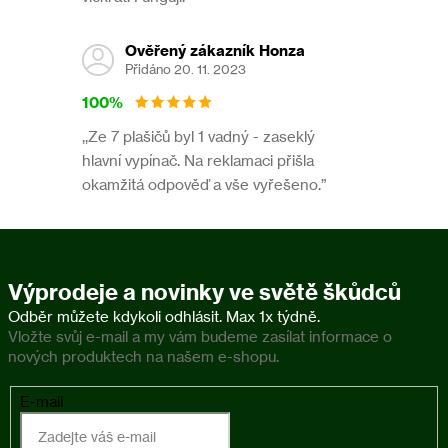
Ověřený zákazník Honza
Přidáno 20. 11. 2023
100%
,,Ze 7 plašičů byl 1 vadný - zaseklý
hlavní vypínač. Na reklamaci přišla
okamžitá odpověď a vše vyřešeno.”
Výprodeje a novinky ve světě škůdců
Vložte svůj e-mail a my vám budeme zasílat informace o
nových produktech na našem e-shopu.
E-mail