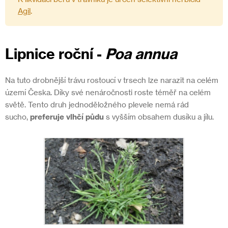
Agil
.
Lipnice roční
-
Poa annua
Na tuto drobnější trávu rostoucí v trsech lze narazit na celém
území Česka. Díky své nenáročnosti roste téměř na celém
světě. Tento druh jednoděložného plevele nemá rád
sucho,
preferuje vlhčí půdu
s vyšším obsahem dusíku a jílu.