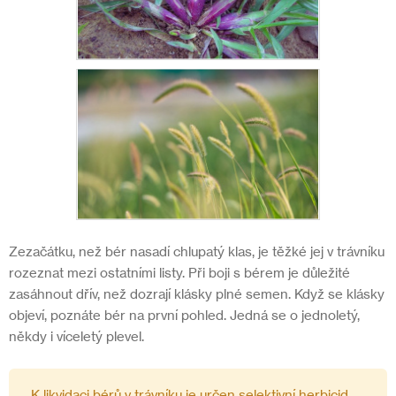
Zezačátku, než bér nasadí chlupatý klas, je těžké jej v trávníku
rozeznat mezi ostatními listy. Při boji s bérem je důležité
zasáhnout dřív, než dozrají klásky plné semen. Když se klásky
objeví, poznáte bér na první pohled. Jedná se o jednoletý,
někdy i víceletý plevel.
K likvidaci bérů v trávníku je určen selektivní herbicid