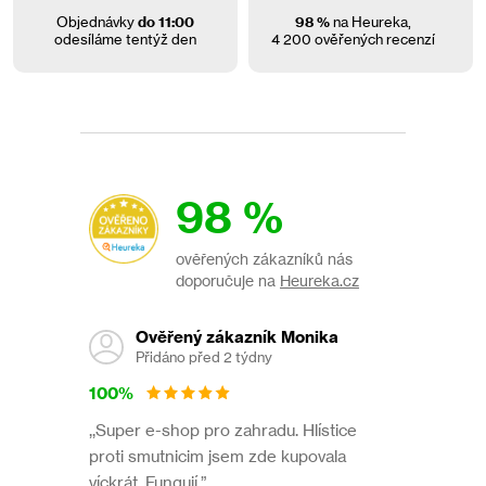
Objednávky
do 11:00
98 %
na Heureka,
odesíláme tentýž den
4 200 ověřených recenzí
98 %
ověřených zákazníků nás
doporučuje na
Heureka.cz
Ověřený zákazník Monika
Přidáno před 2 týdny
100%
,,Super e-shop pro zahradu. Hlístice
proti smutnicim jsem zde kupovala
víckrát. Fungují.”