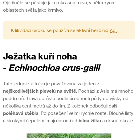
Ojediněle se pěstuje jako okrasná tráva, v některých
oblastech světa jako krmivo.
K likvidaci čiroku se používá selektivní herbicid
Agil
.
Ježatka kuří noha
-
Echinochloa crus-galli
Tato jednoletá tráva je považována za jeden z
nejškodlivějších plevelů na světě
. Pochází z Asie má mnoho
poddruhů. Tráva dorůstá podle úrodnosti půdy do výšky od
několika centimetrů až do 1m. Z kolének odbočují další
poléhavá stébla
. Po posečení velmi rychle roste. Dlouhé listy
s širokými čepelemi mají uprostřed
bílou žilku
a drsné okraje.