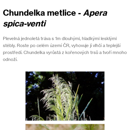
Chundelka metlice
-
Apera
spica-venti
Plevelná jednoletá tráva s 1m dlouhými, hladkými lesklými
stébly. Roste po celém území ČR, vyhovuje jí vlhčí a teplejší
prostředí. Chundelka vyrůstá z kořenových trsů a tvoří mnoho
odnoží.