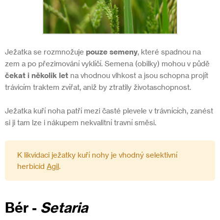
Ježatka se rozmnožuje
pouze semeny
, které spadnou na
zem a po přezimování vyklíčí. Semena (obilky) mohou v půdě
čekat i několik let
na vhodnou vlhkost a jsou schopna projít
trávicím traktem zvířat, aniž by ztratily životaschopnost.
Ježatka kuří noha patří mezi časté plevele v trávnících, zanést
si ji tam lze i nákupem nekvalitní travní směsi.
K likvidaci ježatky kuří nohy je vhodný selektivní
herbicid
Agil
.
Bér
-
Setaria