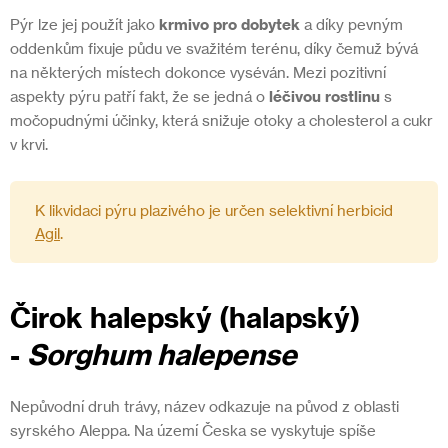
Pýr lze jej použít jako
krmivo pro dobytek
a díky pevným
oddenkům fixuje půdu ve svažitém terénu, díky čemuž bývá
na některých místech dokonce vyséván. Mezi pozitivní
aspekty pýru patří fakt, že se jedná o
léčivou rostlinu
s
močopudnými účinky, která snižuje otoky a cholesterol a cukr
v krvi.
K likvidaci pýru plazivého je určen selektivní herbicid
Agil
.
Čirok halepský (halapský)
-
Sorghum halepense
Nepůvodní druh trávy, název odkazuje na původ z oblasti
syrského Aleppa. Na území Česka se vyskytuje spíše