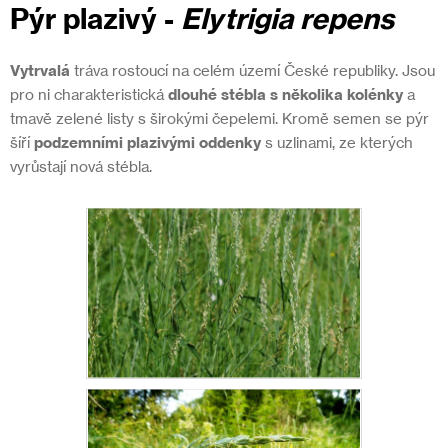
Pýr plazivý
-
Elytrigia repens
Vytrvalá
tráva rostoucí na celém území České republiky. Jsou
pro ni charakteristická
dlouhé stébla s několika kolénky
a
tmavě zelené listy s širokými čepelemi. Kromě semen se pýr
šíří
podzemními plazivými oddenky
s uzlinami, ze kterých
vyrůstají nová stébla.