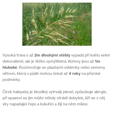
Vysoká tráva s až
2m dlouhými stébly
vypadá při květu velmi
dekorativně, ale je těžko vymýtitelná. Kořeny jsou až
1m
hluboké
. Rozmnožuje se plazivými oddenky nebo semeny
větrem, která v půdě mohou čekat až
4 roky
na příznivé
podmínky.
Čirok halepský je škodlivý vytrvalý plevel, způsobuje alergie,
při spasení se jím může někdy otrávit dobytek, šíří se z něj
viry napadající řepu a kukuřici a žijí na něm mšice.