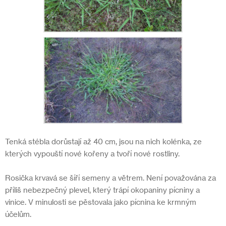
Tenká stébla dorůstají až 40 cm, jsou na nich kolénka, ze
kterých vypouští nové kořeny a tvoří nové rostliny.
Rosička krvavá se šíří semeny a větrem. Není považována za
příliš nebezpečný plevel, který trápí okopaniny pícniny a
vinice. V minulosti se pěstovala jako pícnina ke krmným
účelům.