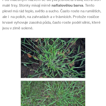
malé trsy. Stonky mívají mírně
nafialovělou barva
. Tento
plevel má rád teplo, světlo a sucho. Často roste na rumištích,
ale i
na polích, na zahradách a v trávnících. Protože rosičce
krvavé vyhovuje zasolná půda, často roste podél silnic, které
jsou v zimě solené.