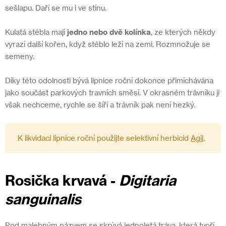
sešlapu. Daří se mu i ve stínu.
Kulatá stébla mají
jedno nebo dvě kolínka
, ze kterých někdy
vyrazí další kořen, když stéblo leží na zemi. Rozmnožuje se
semeny.
Díky této odolnosti bývá lipnice roční dokonce přimíchávána
jako součást parkových travních směsí. V okrasném trávníku ji
však nechceme, rychle se šíří a trávník pak není hezký.
K likvidaci lipnice roční použijte selektivní herbicid
Agil
.
Rosička krvavá
-
Digitaria
sanguinalis
Pod malebným názvem se skrývá jednoletá tráva, která tvoří