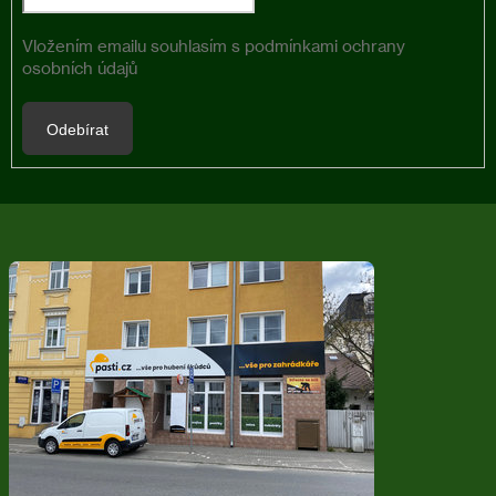
Vložením emailu souhlasím s
podmínkami ochrany
osobních údajů
Odebírat
Z
á
p
a
t
í