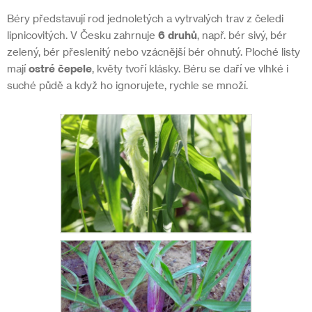
Béry představují rod jednoletých a vytrvalých trav z čeledi
lipnicovitých. V Česku zahrnuje
6 druhů
, např. bér sivý, bér
zelený, bér přeslenitý nebo vzácnější bér ohnutý. Ploché listy
mají
ostré čepele
, květy tvoří klásky. Béru se daří ve vlhké i
suché půdě a když ho ignorujete, rychle se množí.