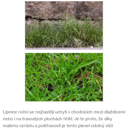
Lipnice roční se nejčastěji uchytí v chodnících mezi dlaždicemi
nebo i na travnatých plochách hřišť. Je to proto, že díky
malému vzrůstu a poléhavosti je tento plevel odolný vůči