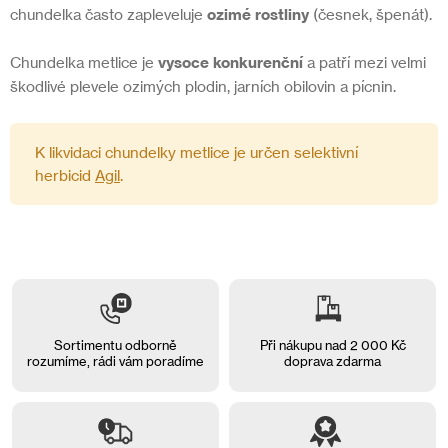
chundelka často zapleveluje
ozimé rostliny
(česnek, špenát).
Chundelka metlice je
vysoce konkurenční
a patří mezi velmi
škodlivé plevele ozimých plodin, jarních obilovin a pícnin.
K likvidaci chundelky metlice je určen selektivní
herbicid
Agil
.
Sortimentu odborně
Při nákupu nad 2 000 Kč
rozumíme, rádi vám
poradíme
doprava zdarma