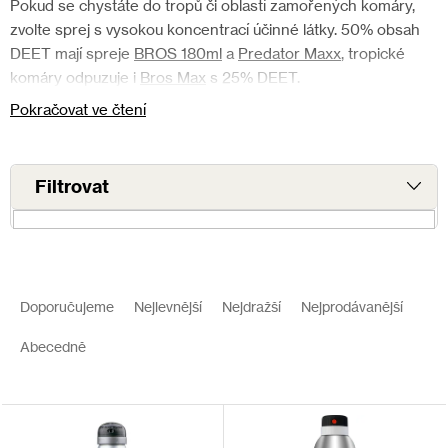
Pokud se chystáte do tropů či oblastí zamořených komáry,
zvolte sprej s vysokou koncentrací účinné látky. 50% obsah
DEET mají spreje
BROS 180ml
a
Predator Maxx
, tropické
komáry odpuzuje i
Bros Max
s 25% DEET.
Pokračovat ve čtení
V
ý
Ř
p
a
Doporučujeme
Nejlevnější
Nejdražší
Nejprodávanější
i
z
s
e
Abecedně
p
n
r
í
o
p
d
r