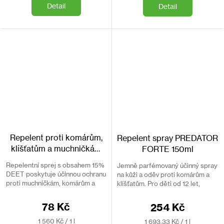
Detail
Detail
Repelent proti komárům,
Repelent spray PREDATOR
klíšťatům a muchničkám
FORTE 150ml
BROS 50 ml
Repelentní sprej s obsahem 15%
Jemně parfémovaný účinný spray
DEET poskytuje účinnou ochranu
na kůži a oděv proti komárům a
proti muchničkám, komárům a
klíšťatům. Pro děti od 12 let,
klíšťatům. Určený na kůži i na
obsahuje 24,9% DEET.
oblečení.
78 Kč
254 Kč
Měrná
Měrná
1 560 Kč / 1 l
1 693,33 Kč / 1 l