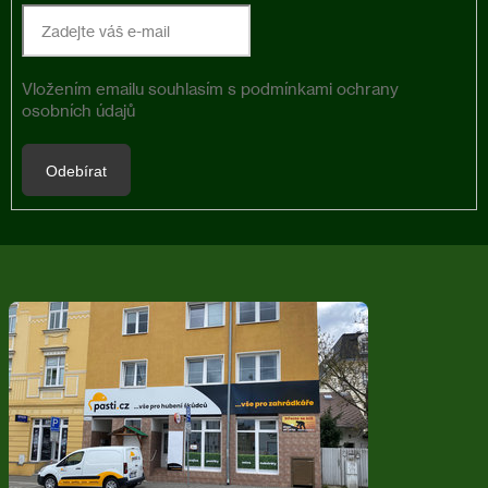
Vložením emailu souhlasím s
podmínkami ochrany
osobních údajů
Odebírat
Z
á
p
a
t
í