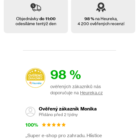
i
s
u
Objednávky
do 11:00
98 %
na Heureka,
odesíláme tentýž den
4 200 ověřených recenzí
98 %
ověřených zákazníků nás
doporučuje na
Heureka.cz
Ověřený zákazník Monika
Přidáno před 2 týdny
100%
,,Super e-shop pro zahradu. Hlístice