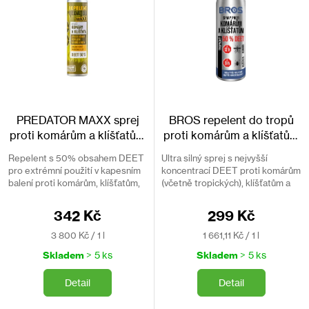
u
o
k
d
t
u
ů
k
t
ů
PREDATOR MAXX sprej
BROS repelent do tropů
proti komárům a klíšťatům
proti komárům a klíšťatům
90ml
50% DEET 180 ml
Repelent s 50% obsahem DEET
Ultra silný sprej s nejvyšší
pro extrémní použití v kapesním
koncentrací DEET proti komárům
balení proti komárům, klíšťatům,
(včetně tropických), klíšťatům a
muchničkám a dalšímu hmyzu.
mouchám. Odolný vůči potu a
vodě. Ochrana až 12 hodin.
342 Kč
299 Kč
Měrná
Měrná
3 800 Kč / 1 l
1 661,11 Kč / 1 l
cena:
cena:
Skladem
> 5 ks
Skladem
> 5 ks
Detail
Detail