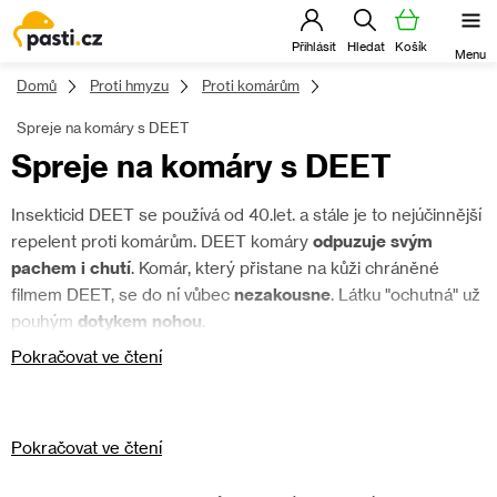
Přejít
na
obsah
Domů
Proti hmyzu
Proti komárům
Spreje na komáry s DEET
Spreje na komáry s DEET
Insekticid DEET se používá od 40.let. a stále je to nejúčinnější
repelent proti komárům. DEET komáry
odpuzuje svým
pachem i chutí
. Komár, který přistane na kůži chráněné
filmem DEET, se do ní vůbec
nezakousne
. Látku "ochutná" už
pouhým
dotykem nohou
.
Pokračovat ve čtení
Pokračovat ve čtení