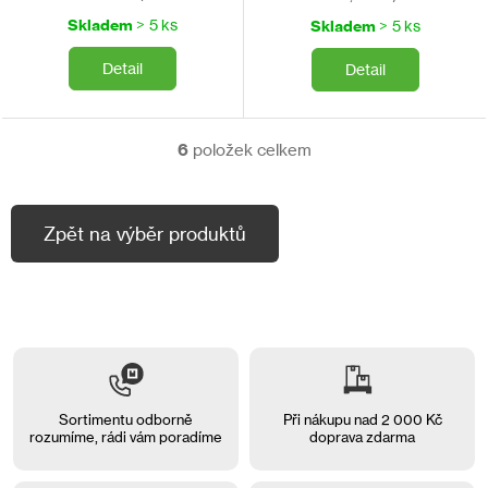
cena:
cena:
Skladem
> 5 ks
Skladem
> 5 ks
Detail
Detail
6
položek celkem
O
v
l
á
Zpět na výběr produktů
d
a
c
í
p
r
v
k
y
Sortimentu odborně
Při nákupu nad 2 000 Kč
v
rozumíme, rádi vám
poradíme
doprava zdarma
ý
p