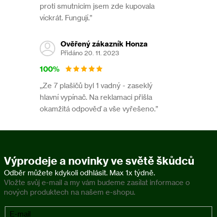
proti smutnicim jsem zde kupovala
víckrát. Fungují.”
Ověřený zákazník Honza
Přidáno 20. 11. 2023
100%
,,Ze 7 plašičů byl 1 vadný - zaseklý
hlavní vypínač. Na reklamaci přišla
okamžitá odpověď a vše vyřešeno.”
Výprodeje a novinky ve světě škůdců
Vložte svůj e-mail a my vám budeme zasílat informace o
nových produktech na našem e-shopu.
E-mail