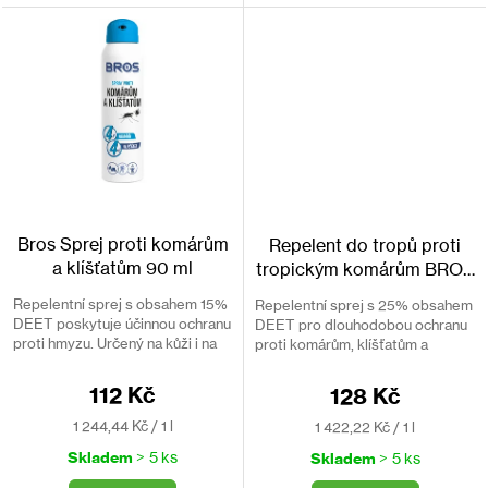
Bros Sprej proti komárům
Repelent do tropů proti
a klíšťatům 90 ml
tropickým komárům BROS
MAX 90ml
Repelentní sprej s obsahem 15%
Repelentní sprej s 25% obsahem
DEET poskytuje účinnou ochranu
DEET pro dlouhodobou ochranu
proti hmyzu. Určený na kůži i na
proti komárům, klíšťatům a
oblečení.
mouchám. Odpuzuje i tropické
moskyty.
112 Kč
128 Kč
Měrná
Měrná
1 244,44 Kč / 1 l
1 422,22 Kč / 1 l
cena:
cena:
Skladem
> 5 ks
Skladem
> 5 ks