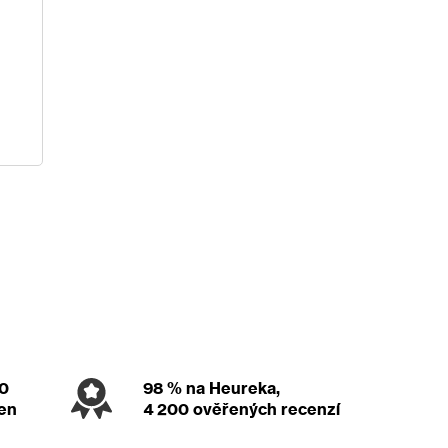
00
98 %
na Heureka,
den
4 200 ověřených recenzí