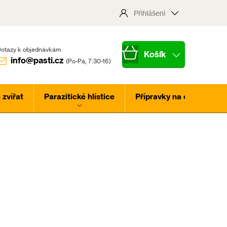
Přihlášení
Nákupní
info@pasti.cz
košík
zvířat
Parazitické hlístice
Přípravky na ochranu ros