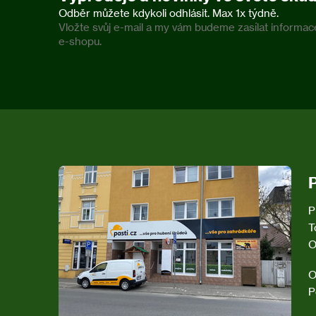
Vložte svůj e-mail a my vám budeme zasílat inform
e-shopu.
Z
á
p
a
t
í
P
T
O
O
P