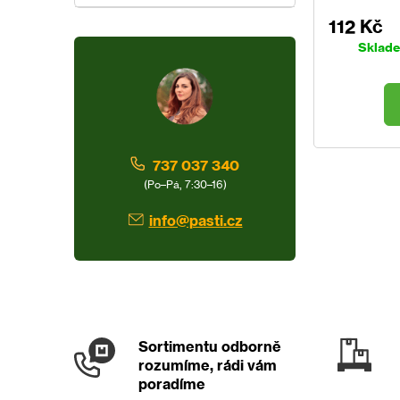
112 Kč
Sklad
737 037 340
(Po–Pá, 7:30–16)
info@pasti.cz
Sortimentu odborně
rozumíme, rádi vám
poradíme