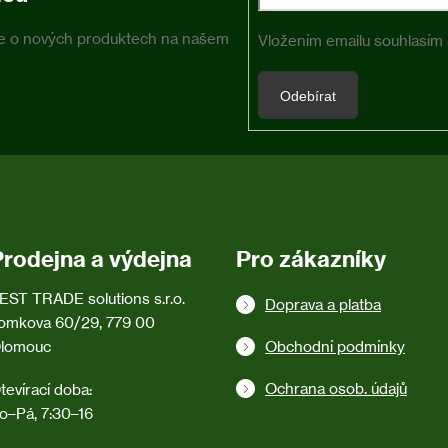
ace o nových produktech na našem
Vložením emailu souhlasím
Odebírat
Prodejna a výdejna
Pro zákazníky
EST TRADE solutions s.r.o.
Doprava a platba
omkova 60/29, 779 00
lomouc
Obchodní podmínky
Ochrana osob. údajů
tevírací doba:
o–Pá, 7:30–16