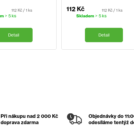
112 Kč
Měrná
Měrná
112 Kč / 1 ks
112 Kč / 1 ks
cena:
cena:
em
> 5 ks
Skladem
> 5 ks
Detail
Detail
O
v
l
á
d
a
c
í
p
r
Při nákupu nad 2 000 Kč
Objednávky
do 11:
v
doprava zdarma
odesíláme tentýž 
k
y