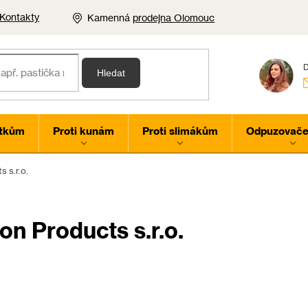
Kontakty
Kamenná
prodejna Olomouc
Hledat
rtkům
Proti kunám
Proti slimákům
Odpuzovače 
 s.r.o.
on Products s.r.o.