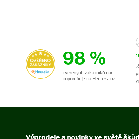
98 %
1
,
ověřených zákazníků nás
p
doporučuje na
Heureka.cz
v
Výprodeje a novinky ve světě šků