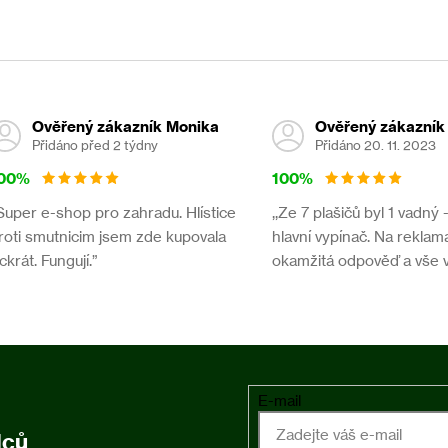
v
ý
p
i
s
u
Ověřený zákazník Monika
Ověřený zákazník
Přidáno před 2 týdny
Přidáno 20. 11. 2023
00%
100%
,Super e-shop pro zahradu. Hlístice
,,Ze 7 plašičů byl 1 vadný 
roti smutnicim jsem zde kupovala
hlavní vypínač. Na reklama
íckrát. Fungují.”
okamžitá odpověď a vše 
E-mail
dců