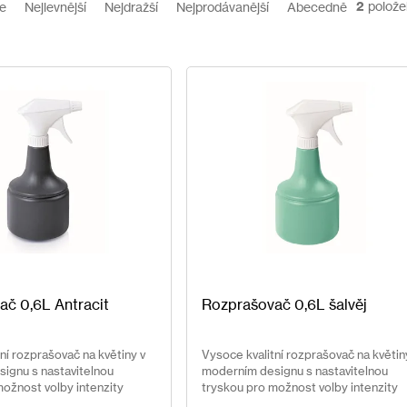
2
polože
e
Nejlevnější
Nejdražší
Nejprodávanější
Abecedně
č 0,6L Antracit
Rozprašovač 0,6L šalvěj
ní rozprašovač na květiny v
Vysoce kvalitní rozprašovač na květin
ignu s nastavitelnou
moderním designu s nastavitelnou
možnost volby intenzity
tryskou pro možnost volby intenzity
postřiku.