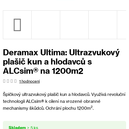
Deramax Ultima: Ultrazvukový
plašič kun a hlodavců s
ALCsim® na 1200m2
Průměrné
1 hodnocení
hodnocení
produktu
Špičkový ultrazvukový plašič kun a hlodavců. Využívá revoluční
je
technologii ALCsim® k cílení na vrozené obranné
1,0
2
mechanismy škůdců. Ochrání plochu 1200m
.
z
5
hvězdiček.
Skladem
> 5 ks