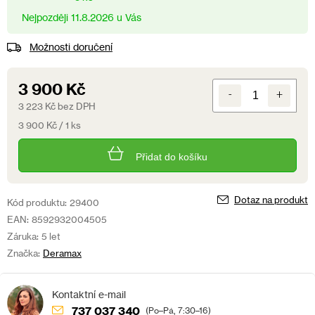
11.8.2026
Možnosti doručení
3 900 Kč
3 223 Kč bez DPH
Měrná
3 900 Kč / 1 ks
cena:
Přidat do košíku
Dotaz na produkt
Kód produktu:
29400
EAN:
8592932004505
Záruka:
5 let
Značka:
Deramax
737 037 340
(Po–Pá, 7:30–16)