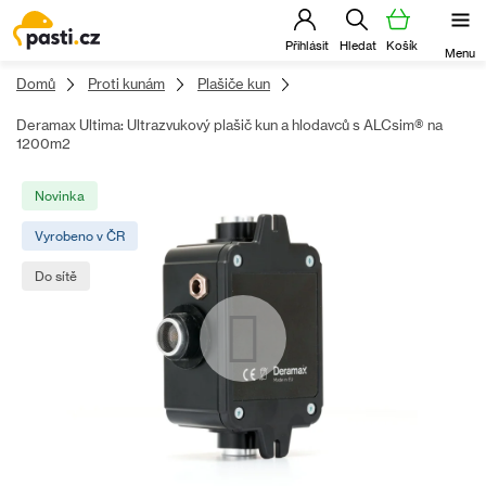
Přejít
na
obsah
Domů
Proti kunám
Plašiče kun
Deramax Ultima: Ultrazvukový plašič kun a hlodavců s ALCsim® na
1200m2
Novinka
Vyrobeno v ČR
Do sítě