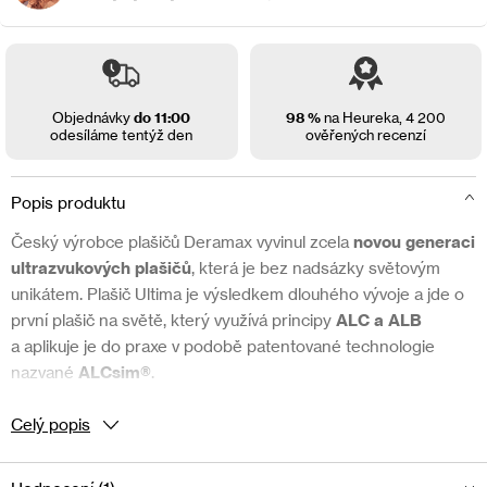
Objednávky
do 11:00
98 %
na Heureka,
4 200
odesíláme tentýž den
ověřených recenzí
Popis produktu
Český výrobce plašičů Deramax vyvinul zcela
novou generaci
ultrazvukových plašičů
, která je bez nadsázky světovým
unikátem. Plašič Ultima je výsledkem dlouhého vývoje a jde o
první plašič na světě, který využívá principy
ALC a ALB
a
aplikuje je do praxe v podobě patentované technologie
nazvané
ALCsim®
.
Celý popis
Co je to ALC a ALB?