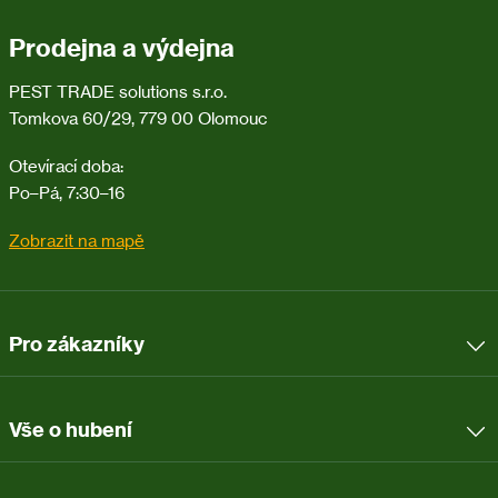
Prohlášení o shodě Deramax Ultima (44.8 kB)
Prodejna a výdejna
Protokol TÜV Deramax Ultima (158.4 kB)
PEST TRADE solutions s.r.o.
Tomkova 60/29, 779 00 Olomouc
Otevírací doba:
Po–Pá, 7:30–16
Zobrazit na mapě
Pro zákazníky
Vše o hubení