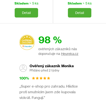
cena:
cena:
extrakt z geraniolu, margosy, levandulový olej
Skladem
> 5 ks
Skladem
> 5 ks
Detail
Detail
Balení
2 x pipeta s obsahem 1,5 ml přípravku (1 dávka = 1 pipeta)
98 %
Skladování
ověřených zákazníků nás
doporučuje na
Heureka.cz
Uchovávejte při pokojové teplotě.
Ověřený zákazník Monika
Bezpečnostní upozornění
Přidáno před 2 týdny
100%
Uchovávejte mimo dosah dětí
. Chraňte před dětmi a
,,Super e-shop pro zahradu. Hlístice
nepoučenými osobami. Pří manipulaci s přípravkem dodržujte
proti smutnicim jsem zde kupovala
pokyny z návodu k použití.
víckrát. Fungují.”
Používejte biocidy bezpečně. Před použitím si vždy přečtěte