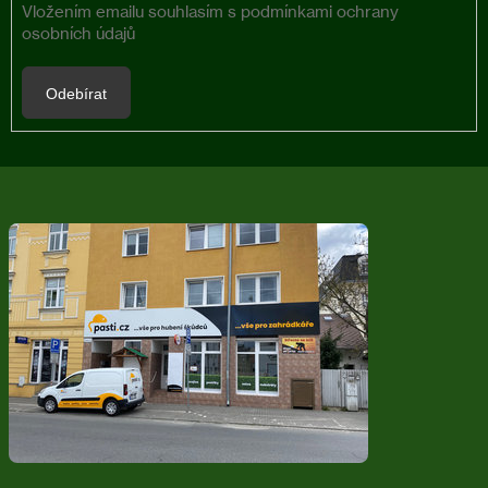
Vložením emailu souhlasím s
podmínkami ochrany
osobních údajů
Odebírat
Z
á
p
a
t
í