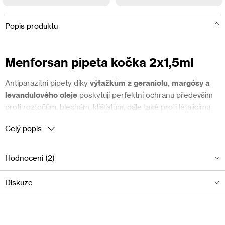
Popis produktu
Menforsan pipeta kočka 2x1,5ml
Antiparazitní pipety díky
výtažkům z geraniolu, margósy a
levandulového oleje
poskytují perfektní ochranu především
proti roztočům, blechám, klíšťatům, dále také proti létajícímu
hmyzu.
Celý popis
Složení pipet je čistě přírodní, takže jejich
použití je možné u
březích koček, koťat a koček s alergií
na běžné insekticidy.
Hodnocení (2)
Pipeta se aplikuje lokálně a poskytuje spolehlivou
ochranu až
na celých 30 dní
.
Diskuze
K používání jsou pipety Menforsan vhodné po celý rok.
Nejsou známé žádné kontraindikace či nežádoucí účinky.