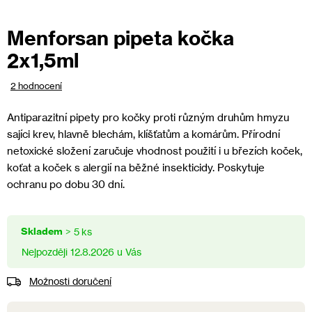
Menforsan pipeta kočka
2x1,5ml
Průměrné
2 hodnocení
hodnocení
produktu
Antiparazitní pipety pro kočky proti různým druhům hmyzu
je
sajíci krev, hlavně blechám, klíšťatům a komárům. Přírodní
4,5
netoxické složení zaručuje vhodnost použití i u březích koček,
z
koťat a koček s alergií na běžné insekticidy. Poskytuje
5
hvězdiček.
ochranu po dobu 30 dní.
Skladem
> 5 ks
12.8.2026
Možnosti doručení