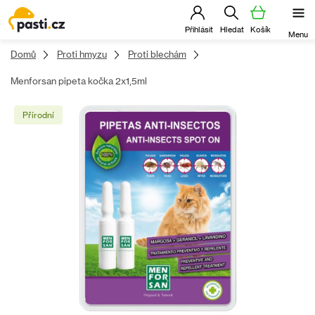
Přejít
na
obsah
Domů
Proti hmyzu
Proti blechám
Menforsan pipeta kočka 2x1,5ml
Přírodní