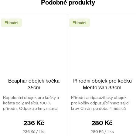
Jak pipetu používat
Přírodní
Přírodní
Podávejte na kůži, na krku a v přední části ramen.
Vyjměte pipetu z ochranného pouzdra.
Držte pipetu vzhůru a odlomte horní část.
Aplikujte na krk. Použijte pipetu přímo na kůži bez masáže a
vyprázdněte obsah na jednom místě.
Nepoužívejte v případě, že zvíře má mokrou srst. Nicméně,
koupání nebo mytí zvířete 2 hodiny po aplikaci léčby
nesnižuje účinnost přípravku.
Beaphar obojek kočka
Přírodní obojek pro kočku
35cm
Menforsan 33cm
Dávkování:
Repelentní obojek pro kočky a
Přírodní antiparazitický obojek
Kočka s váhou do 5 kg – 1 x 1,5 ml pipeta
koťata od 2 měsíců. 100 %
pro kočky odpuzující hmyz sajíci
Kočka s váhou nad 5 kg – 2 x 1,5 ml pipeta
přírodní. Odpuzuje hmyz sající
krev. Chrání po dobu 4 měsíců.
krev, Účinný po dobu 4 měsíců.
Netoxické složení. Vhodný i pro
koťata.
236 Kč
280 Kč
Složení
Měrná
Měrná
236 Kč / 1 ks
280 Kč / 1 ks