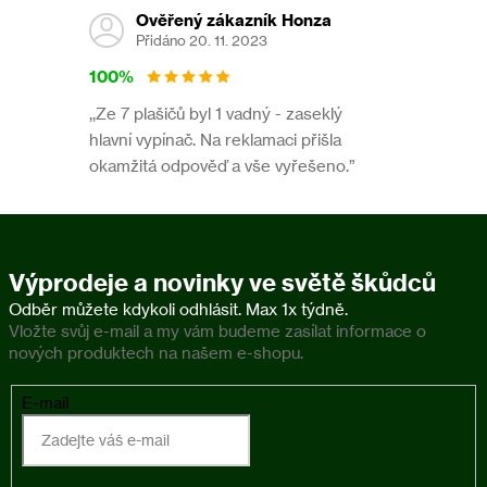
Ověřený zákazník Honza
údaje na obalu a připojené informace na výrobku.
Přidáno 20. 11. 2023
100%
Nekopírujte texty ani fotografie.
Tento text je chráněn autorským zákonem. K jeho použití
,,Ze 7 plašičů byl 1 vadný - zaseklý
potřebujete předchozí písemný souhlas redakce webu
hlavní vypínač. Na reklamaci přišla
okamžitá odpověď a vše vyřešeno.”
www.pasti.cz
Parametry produktu
Výprodeje a novinky ve světě škůdců
Kategorie
:
Proti blechám
Vložte svůj e-mail a my vám budeme zasílat informace o
nových produktech na našem e-shopu.
Druh přípravku
:
Pipeta
E-mail
Zvíře
:
Kočka