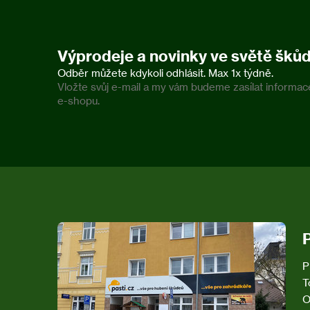
Výprodeje a novinky ve světě šků
Vložte svůj e-mail a my vám budeme zasílat inform
e-shopu.
Z
á
p
a
t
í
P
T
O