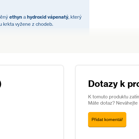
íněný
ethyn
a
hydroxid vápenatý
, který
u krkta vyžene z chodeb.
ní krtků
není karbid schválen
, proto
Dotazy k pr
K tomuto produktu zatí
Máte dotaz? Neváhejte s
Přidat komentář