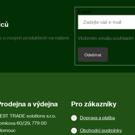
E-mail
dců
ace o nových produktech na našem
Vložením emailu souhlasím
Odebírat
Prodejna a výdejna
Pro zákazníky
EST TRADE solutions s.r.o.
Doprava a platba
omkova 60/29, 779 00
lomouc
Obchodní podmínky