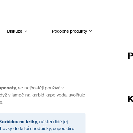
Diskuze
Podobné produkty
P
ápenatý
, se nejčastěji používá v
dyž v lampě na karbid kape voda, uvolňuje
e.
Karbidex na krtky
, někteří lidé jej
hovky do krtčí chodbičky, ucpou díru