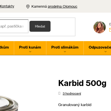
Kontakty
Kamenná
prodejna Olomouc
Hledat
rtkům
Proti kunám
Proti slimákům
Odpuzovače 
Karbid 500g
Průměrné
3 hodnocení
hodnocení
produktu
Granulovaný karbid
je