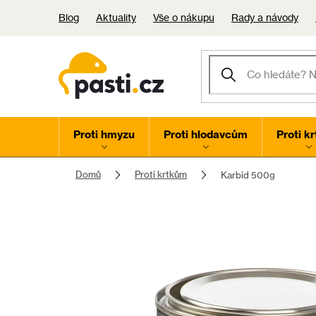
Přejít
Blog
Aktuality
Vše o nákupu
Rady a návody
na
obsah
Proti hmyzu
Proti hlodavcům
Proti k
Domů
Proti krtkům
Karbid 500g