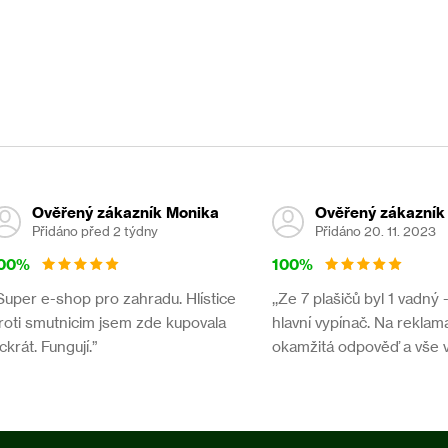
Ověřený zákazník Monika
Ověřený zákazník
Přidáno před 2 týdny
Přidáno 20. 11. 2023
00%
100%
,Super e-shop pro zahradu. Hlístice
,,Ze 7 plašičů byl 1 vadný 
roti smutnicim jsem zde kupovala
hlavní vypínač. Na reklama
íckrát. Fungují.”
okamžitá odpověď a vše 