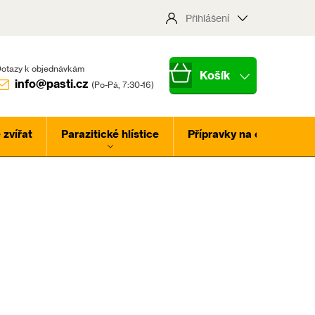
Přihlášení
Nákupní
info@pasti.cz
košík
zvířat
Parazitické hlístice
Přípravky na ochranu ros