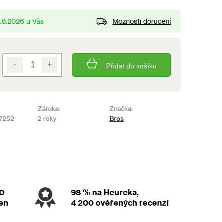
Možnosti doručení
0.8.2026
Přidat do košíku
Záruka:
Značka:
7252
2 roky
Bros
00
98 %
na Heureka,
den
4 200 ověřených recenzí