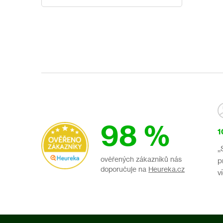
98 %
1
,
ověřených zákazníků nás
p
doporučuje na
Heureka.cz
v