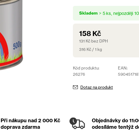
4,3
z
Skladem
> 5 ks
1
5
hvězdiček.
158 Kč
131 Kč bez DPH
Měrná
316 Kč / 1 kg
cena:
Kód produktu:
EAN:
26276
590451718
Dotaz na produkt
Při nákupu nad 2 000 Kč
Objednávky
do 11:
doprava zdarma
odesíláme tentýž 