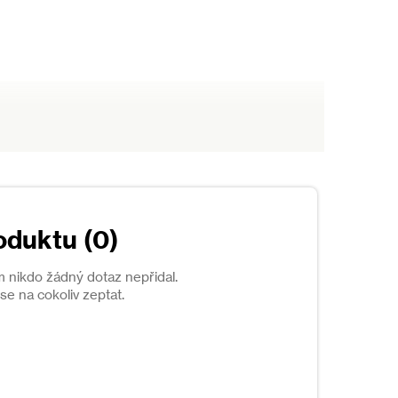
oduktu (0)
m nikdo žádný dotaz nepřidal.
e na cokoliv zeptat.