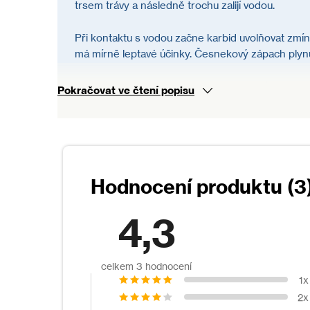
trsem trávy a následně trochu zalijí vodou.
Při kontaktu s vodou začne karbid uvolňovat zm
má mírně leptavé účinky. Česnekový zápach plyn
Použití karbidu na krtky je však nelegální, k hube
Pokračovat ve čtení popisu
vám takové použití důrazně nedoporučujeme.
Složení karbidu
Calcium carbide 006-004-00-9
4,3
Použitelnost
3 hodnocení
1x
Doba použitelnosti 4 roky od data výroby
2x