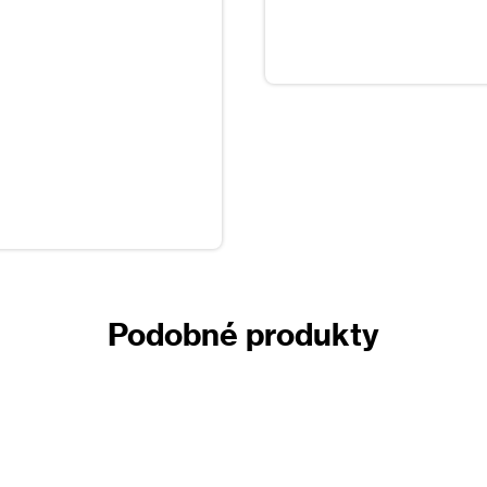
 se mohou samovolně vznítit.