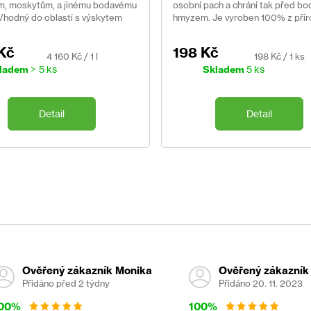
, moskytům, a jinému bodavému
osobní pach a chrání tak před b
Vhodný do oblastí s výskytem
hmyzem. Je vyroben 100% z přír
 Klinicky prokázaná účinnost.
složek.
Kč
198 Kč
Měrná
Měrná
4 160 Kč / 1 l
198 Kč / 1 ks
cena:
cena:
ladem
> 5 ks
Skladem
5 ks
Detail
Detail
Ověřený zákazník Monika
Ověřený zákazník
Přidáno před 2 týdny
Přidáno 20. 11. 2023
00%
100%