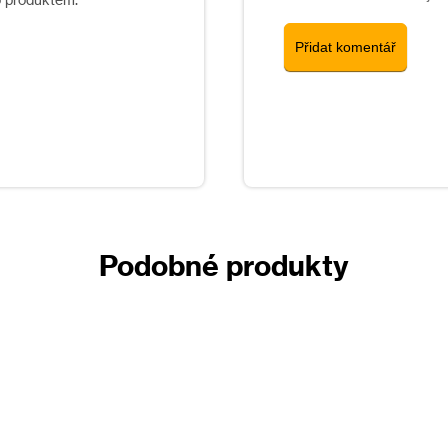
Přidat komentář
okým teplotám.
 zdrojů
trónový eukalyptus, mátový olej