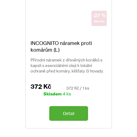
Používejte biocidy bezpečně. Před použitím si vždy p
informace na výrobku.
-27 %
512 Kč
Nekopírujte texty ani fotografie.
Tento text je chráněn autorským zákonem. K jeho po
INCOGNITO náramek proti
souhlas redakce webu
www.pasti.cz
komárům (L)
Přírodní náramek z dřevěných korálků s
kapslí s esenciálními oleji k lokální
ochraně před komáry, klíšťaty či hovady.
Bez chemie. Renomovaná značka
Incognito.
372 Kč
Měrná
372 Kč / 1 ks
cena:
Skladem
4 ks
Detail