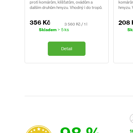
proti komárům, klíšťatům, ovádům a
komárům
dalším druhům hmyzu. Vhodný i do tropů.
hmyzu. 
Neobsahuje DEET.
malárie.
356 Kč
208 
Měrná
3 560 Kč / 1 l
cena:
Skladem
> 5 ks
Sk
Detail
1