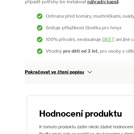
případě potřeby lze instalovat
náhradní kapsli
.
Ochrana před komáry, muchničkami, ovád
Snižuje přitažlivost člověka pro hmyz
100% přírodní, neobsahuje
DEET
ani jiné 
Vhodný
pro děti od 3 let,
pro osoby s citl
Pokračovat ve čtení popisu
Použití
Repelentní náramek připněte k zápěstí nebo ke kotní
nejvíce zaměřují.
Pro kompletní ochranu používejte používejte ve s
Incognito přírodním repelentem
,
Incognito kr
K tomuto produktu zatím nikdo žádné hodnocení 
INCOGNITO Repelentní roll-on.
Buďte první, kdo se podělí se zkušenostmi s tímt