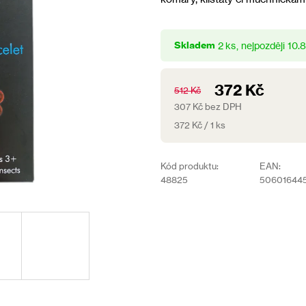
0,0
z
5
Skladem
hvězdiček.
2 ks
10.
372 Kč
512 Kč
307 Kč bez DPH
Měrná
372 Kč / 1 ks
cena:
Kód produktu:
EAN:
48825
50601644