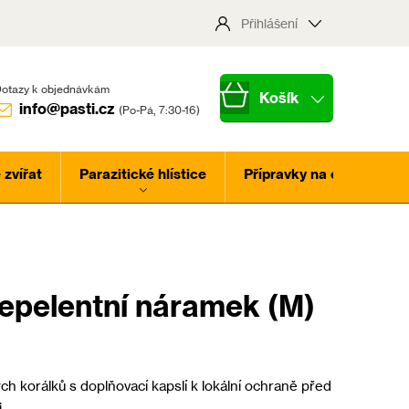
Přihlášení
Nákupní
info@pasti.cz
košík
zvířat
Parazitické hlístice
Přípravky na ochranu ros
pelentní náramek (M)
h korálků s doplňovací kapslí k lokální ochraně před
.