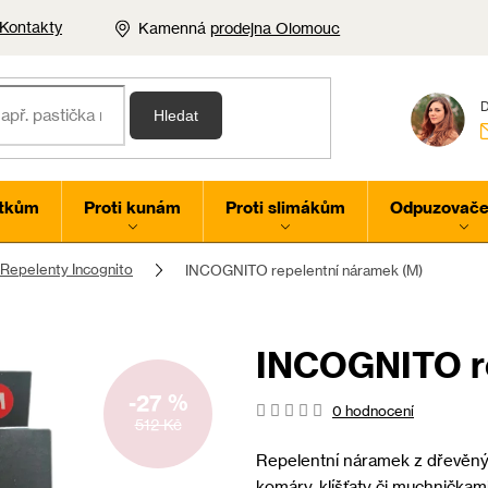
Kontakty
Kamenná
prodejna Olomouc
Hledat
rtkům
Proti kunám
Proti slimákům
Odpuzovače 
Repelenty Incognito
INCOGNITO repelentní náramek (M)
INCOGNITO re
-27 %
Průměrné
0 hodnocení
512 Kč
hodnocení
produktu
Repelentní náramek z dřevěnýc
je
komáry, klíšťaty či muchničkami