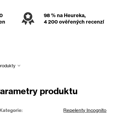
00
98 %
na Heureka,
den
4 200 ověřených recenzí
produkty
arametry produktu
Kategorie
:
Repelenty Incognito