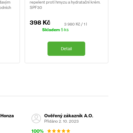
odavým
repelent proti hmyzu a hydratační krém.
odních
SPF30
398 Kč
Měrná
3 980 Kč / 1 l
cena:
Skladem
5 ks
Detail
 Honza
Ověřený zákazník A.O.
Přidáno 2. 10. 2023
100%