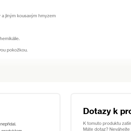
y a jiným kousavým hmyzem
chemikálie.
ivou pokožkou.
ku na noze. Na tyto oblasti se komáři
Dotazy k pr
pojení s
émem
nebo
K tomuto produktu zatí
nepřidal.
Máte dotaz? Neváhejte s
o produktem.