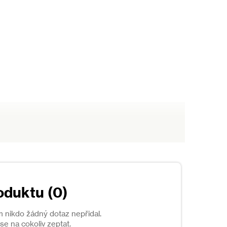
oduktu (0)
m nikdo žádný dotaz nepřidal.
e na cokoliv zeptat.