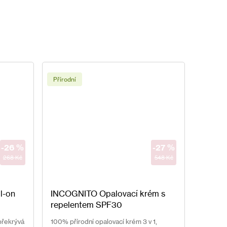
Přírodní
-26 %
-27 %
268 Kč
548 Kč
Další
l-on
INCOGNITO Opalovací krém s
produkt
repelentem SPF30
překrývá
100% přírodní opalovací krém 3 v 1,