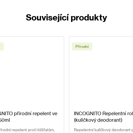
Související produkty
í
Přírodní
ITO přírodní repelent ve
INCOGNITO Repelentní rol
 50ml
(kuličkový deodorant)
rodní repelent proti klíšťatům,
Repelentní kuličkový deodorant 