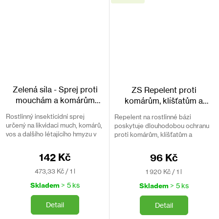
Zelená síla - Sprej proti
ZS Repelent proti
mouchám a komárům
komárům, klíšťatům a
BROS 300ml
muchničkám BROS 50ml
Rostlinný insekticidní sprej
Repelent na rostlinné bázi
Přírodní repelent s aloe
určený na likvidaci much, komárů,
poskytuje dlouhodobou ochranu
vos a dalšího létajícího hmyzu v
proti komárům, klíšťatům a
interiérech. Bez DEET.
muchničkám. Neobsahuje DEET.
142 Kč
96 Kč
Měrná
Měrná
473,33 Kč / 1 l
1 920 Kč / 1 l
cena:
cena:
Skladem
> 5 ks
Skladem
> 5 ks
Detail
Detail