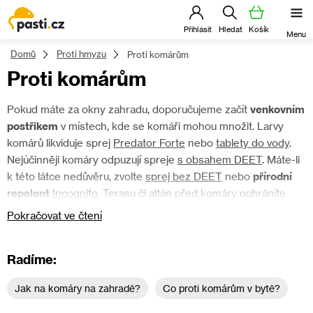
Přejít
na
obsah
Domů
Proti hmyzu
Proti komárům
Proti komárům
Pokud máte za okny zahradu, doporučujeme začít
venkovním
postřikem
v místech, kde se komáři mohou množit. Larvy
komárů likviduje sprej
Predator Forte
nebo
tablety do vody
.
Nejúčinněji komáry odpuzují spreje
s obsahem DEET
. Máte-li
k této látce nedůvěru, zvolte
sprej bez DEET
nebo
přírodní
repelent
Incognito
. Terasu či altán před komáry ochráníte
nejlépe
UV lampou
, pokoje v bytě pak
zvukovým
Pokračovat ve čtení
odpuzovačem
do zásuvky.
Radíme
Jak na komáry na zahradě?
Co proti komárům v bytě?