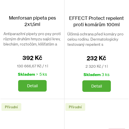
Menforsan pipeta pes
EFFECT Protect repelent
2x1,5ml
proti komárům 100ml
Antiparazitní pipety pro psy proti
Účinná ochrana před komáry pro
různým druhům hmyzu sajíci krev,
celou rodinu. Dermatologicky
blechám, roztočům, klíšťatům a
testovaný repelent s
komárům. Ochrana Na 30 dní.
dlouhodobým účinkem až 6
hodin. Bez DEET. Účinná látka
392 Kč
232 Kč
Ikaridin.
Měrná
Měrná
130 666,67 Kč / 1 l
2 320 Kč / 1 l
cena:
cena:
Skladem
> 5 ks
Skladem
3 ks
Detail
Detail
Přírodní
Přírodní