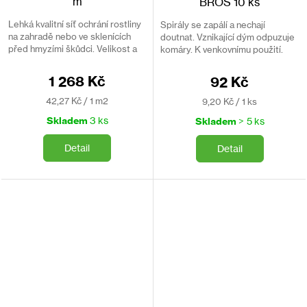
m
BROS 10 ks
Lehká kvalitní síť ochrání rostliny
Spirály se zapálí a nechají
na zahradě nebo ve sklenících
doutnat. Vznikající dým odpuzuje
před hmyzími škůdci. Velikost a
komáry. K venkovnímu použití.
tvar lze snadno upravit.
1 268 Kč
92 Kč
Měrná
Měrná
42,27 Kč / 1 m2
9,20 Kč / 1 ks
cena:
cena:
Skladem
3 ks
Skladem
> 5 ks
Detail
Detail