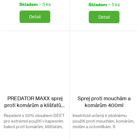
cena:
cena:
Skladem
> 5 ks
Skladem
> 5 ks
Detail
Detail
PREDATOR MAXX sprej
Sprej proti mouchám a
proti komárům a klíšťatům
komárům 400ml
90ml
Repelent s 50% obsahem DEET
Insekticid určený k plošnému
pro extrémní použití v kapesním
použití proti mouchám, komárům,
balení proti komárům, klíšťatům,
molům a octomilkám. S
muchničkám a dalšímu hmyzu.
okamžitým a dlouhotrvajícím
účinkem.