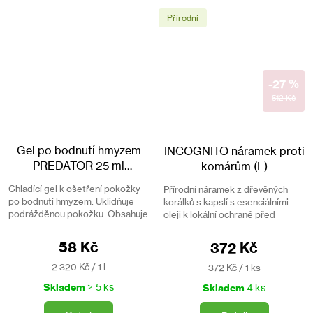
Přírodní
-27 %
512 Kč
Gel po bodnutí hmyzem
INCOGNITO náramek proti
PREDATOR 25 ml
komárům (L)
okamžitý účinek
Chladící gel k ošetření pokožky
Přírodní náramek z dřevěných
po bodnutí hmyzem. Uklidňuje
korálků s kapslí s esenciálními
podrážděnou pokožku. Obsahuje
oleji k lokální ochraně před
mentol, extrakt z černého rybízu,
komáry, klíšťaty či hovady. Bez
rozmarýnu a tea tree olej.
chemie. Renomovaná značka
58 Kč
372 Kč
Incognito.
Měrná
Měrná
2 320 Kč / 1 l
372 Kč / 1 ks
cena:
cena:
Skladem
> 5 ks
Skladem
4 ks