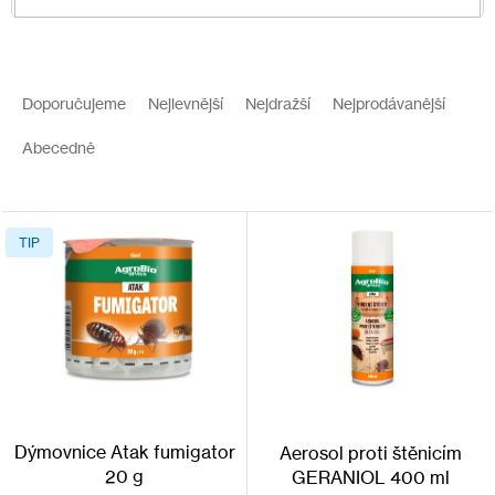
V
ý
Ř
p
a
Doporučujeme
Nejlevnější
Nejdražší
Nejprodávanější
i
z
s
e
Abecedně
p
n
r
í
o
p
d
r
TIP
u
o
k
d
t
u
ů
k
t
ů
Dýmovnice Atak fumigator
Aerosol proti štěnicím
20 g
GERANIOL 400 ml