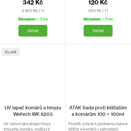
342 Kč
120 Kč
Měrná
Měrná
3 800 Kč / 1 l
300 Kč / 1 l
cena:
cena:
Skladem
> 5 ks
Skladem
> 5 ks
Detail
Detail
Do sítě
UV lapač komárů a hmyzu
ATAK Sada proti klíšťatům
Weitech WK 8203
a komárům 100 + 100ml
UV záření láká létající hmyz
Postřik určený k plošnému hubení
(mouchy, komáry, mušky) k
klíšťat a komárů v zahradách.