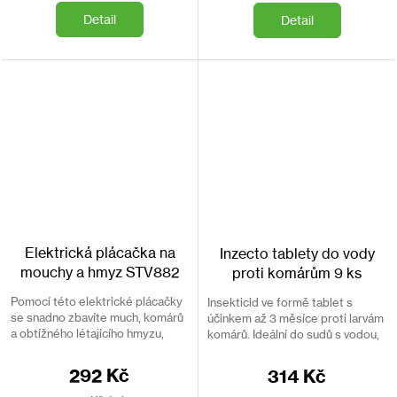
Detail
Detail
Elektrická plácačka na
Inzecto tablety do vody
mouchy a hmyz STV882
proti komárům 9 ks
Pomocí této elektrické plácačky
Insekticid ve formě tablet s
se snadno zbavíte much, komárů
účinkem až 3 měsíce proti larvám
a obtížného létajícího hmyzu,
komárů. Ideální do sudů s vodou,
doma i venku. Aktivuje se pomocí
fontánek, pítek.
tlačítka. Nehrozí žádné skvrny na
292 Kč
314 Kč
zdech.