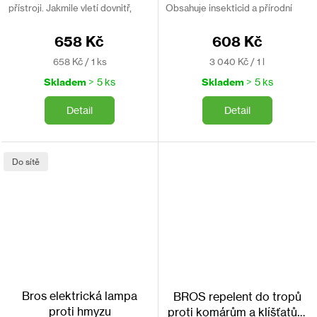
přístroji. Jakmile vletí dovnitř,
Obsahuje insekticid a přírodní
přístroj je okamžitě usmrtí.
smáčedlo. Aplikuje se 2x ročně.
Ochrání 20m².
Ošetří 200 m2.
658 Kč
608 Kč
Měrná
Měrná
658 Kč / 1 ks
3 040 Kč / 1 l
cena:
cena:
Skladem
> 5 ks
Skladem
> 5 ks
Detail
Detail
Do sítě
Bros elektrická lampa
BROS repelent do tropů
proti hmyzu
proti komárům a klíšťatům