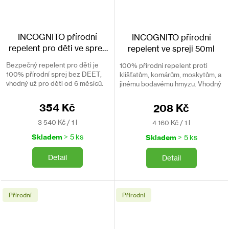
INCOGNITO přírodní
INCOGNITO přírodní
repelent pro děti ve spreji
repelent ve spreji 50ml
100ml
Bezpečný repelent pro děti je
100% přírodní repelent proti
100% přírodní sprej bez DEET,
klíšťatům, komárům, moskytům, a
vhodný už pro děti od 6 měsíců.
jinému bodavému hmyzu. Vhodný
Chrání před komáry, klíšťaty,
do oblastí s výskytem malárie.
ovády a dalším hmyzem.
Klinicky prokázaná účinnost.
354 Kč
208 Kč
Měrná
Měrná
3 540 Kč / 1 l
4 160 Kč / 1 l
cena:
cena:
Skladem
> 5 ks
Skladem
> 5 ks
Detail
Detail
Přírodní
Přírodní