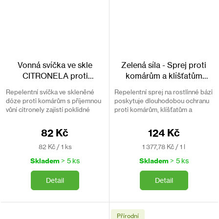
Vonná svíčka ve skle
Zelená síla - Sprej proti
CITRONELA proti
komárům a klíšťatům
komárům
BROS 90ml
Přírodní
Repelentní svíčka ve skleněné
Repelentní sprej na rostlinné bázi
repelent s aloe
dóze proti komárům s příjemnou
poskytuje dlouhodobou ochranu
vůní citronely zajistí poklidné
proti komárům, klíšťatům a
posezeni na terase, balkoně
černým muškám. Neobsahuje
nebo zahradě.
DEET.
82 Kč
124 Kč
Měrná
Měrná
82 Kč / 1 ks
1 377,78 Kč / 1 l
cena:
cena:
Skladem
> 5 ks
Skladem
> 5 ks
Detail
Detail
Přírodní