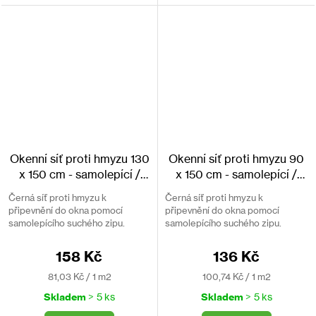
Okenní síť proti hmyzu 130
Okenní síť proti hmyzu 90
x 150 cm - samolepící /
x 150 cm - samolepící /
černá
černá
Černá síť proti hmyzu k
Černá síť proti hmyzu k
připevnění do okna pomocí
připevnění do okna pomocí
samolepícího suchého zipu.
samolepícího suchého zipu.
Snímatelná a přepíratelná.
Snímatelná a přepíratelná.
158 Kč
136 Kč
Měrná
Měrná
81,03 Kč / 1 m2
100,74 Kč / 1 m2
cena:
cena:
Skladem
> 5 ks
Skladem
> 5 ks