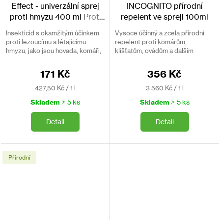
Effect - univerzální sprej
INCOGNITO přírodní
proti hmyzu 400 ml
Proti
repelent ve spreji 100ml
hovadům a obtížnému
Insekticid s okamžitým účinkem
Vysoce účinný a zcela přírodní
hmyzu
proti lezoucímu a létajícímu
repelent proti komárům,
hmyzu, jako jsou hovada, komáři,
klíšťatům, ovádům a dalším
vosy, švábi či moli. Má příjemnou
druhům hmyzu. Vhodný i do
vůní. Bez DEET.
tropů. Neobsahuje DEET.
171 Kč
356 Kč
Měrná
Měrná
427,50 Kč / 1 l
3 560 Kč / 1 l
cena:
cena:
Skladem
> 5 ks
Skladem
> 5 ks
Detail
Detail
Přírodní