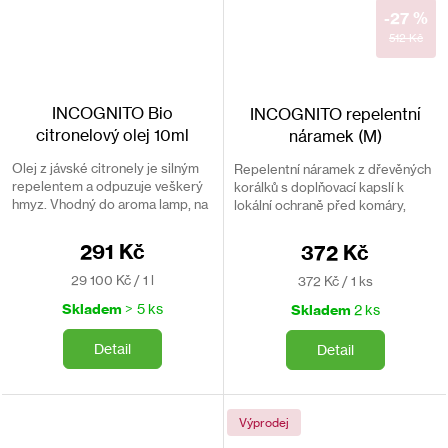
-27 %
512 Kč
INCOGNITO Bio
INCOGNITO repelentní
citronelový olej 10ml
náramek (M)
Olej z jávské citronely je silným
Repelentní náramek z dřevěných
repelentem a odpuzuje veškerý
korálků s doplňovací kapslí k
hmyz. Vhodný do aroma lamp, na
lokální ochraně před komáry,
masáže, do koupele, běžné
klíšťaty či muchničkami.
kosmetiky.
291 Kč
372 Kč
Měrná
Měrná
29 100 Kč / 1 l
372 Kč / 1 ks
cena:
cena:
Skladem
> 5 ks
Skladem
2 ks
Detail
Detail
Výprodej