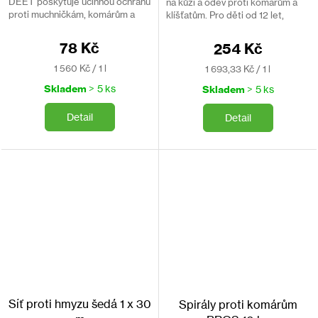
DEET poskytuje účinnou ochranu
na kůži a oděv proti komárům a
proti muchničkám, komárům a
klíšťatům. Pro děti od 12 let,
klíšťatům. Určený na kůži i na
obsahuje 24,9% DEET.
oblečení.
78 Kč
254 Kč
Měrná
Měrná
1 560 Kč / 1 l
1 693,33 Kč / 1 l
cena:
cena:
Skladem
> 5 ks
Skladem
> 5 ks
Detail
Detail
Síť proti hmyzu šedá 1 x 30
Spirály proti komárům