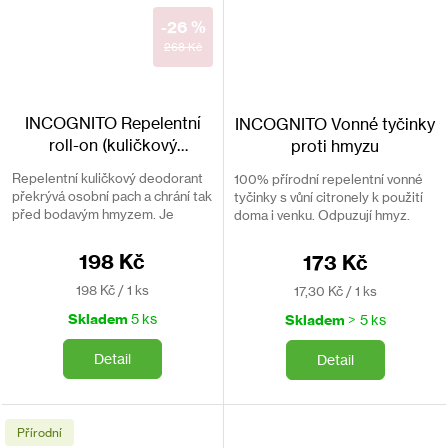
-26 %
268 Kč
INCOGNITO Repelentní
INCOGNITO Vonné tyčinky
roll-on (kuličkový
proti hmyzu
deodorant)
Repelentní kuličkový deodorant
100% přírodní repelentní vonné
překrývá osobní pach a chrání tak
tyčinky s vůní citronely k použití
před bodavým hmyzem. Je
doma i venku. Odpuzují hmyz.
vyroben 100% z přírodních
Hoří 1 hodinu a 20 minut. 10 kusů
složek.
v balení.
198 Kč
173 Kč
Měrná
Měrná
198 Kč / 1 ks
17,30 Kč / 1 ks
cena:
cena:
Skladem
5 ks
Skladem
> 5 ks
Detail
Detail
Přírodní