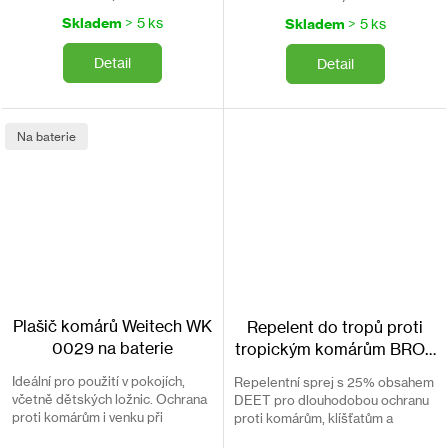
cena:
cena:
Skladem
> 5 ks
Skladem
> 5 ks
Detail
Detail
Na baterie
Plašič komárů Weitech WK
Repelent do tropů proti
0029 na baterie
tropickým komárům BROS
MAX 90ml
Ideální pro použití v pokojích,
Repelentní sprej s 25% obsahem
včetně dětských ložnic. Ochrana
DEET pro dlouhodobou ochranu
proti komárům i venku při
proti komárům, klíšťatům a
grilování, kempování, rybaření (
mouchám. Odpuzuje i tropické