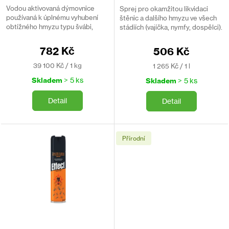
Vodou aktivovaná dýmovnice
Sprej pro okamžitou likvidaci
používaná k úplnému vyhubení
štěnic a dalšího hmyzu ve všech
obtížného hmyzu typu švábi,
stádiích (vajíčka, nymfy, dospělci).
štěnice, mravenci nebo pisivky.
782 Kč
506 Kč
Měrná
Měrná
39 100 Kč / 1 kg
1 265 Kč / 1 l
cena:
cena:
Skladem
> 5 ks
Skladem
> 5 ks
Detail
Detail
Přírodní