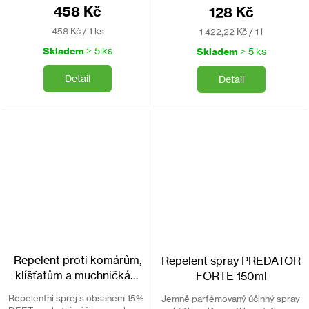
přístroj není vodotěsný).
moskyty.
458 Kč
128 Kč
Naprosto nezávadný - bez...
Měrná
Měrná
458 Kč / 1 ks
1 422,22 Kč / 1 l
cena:
cena:
Skladem
> 5 ks
Skladem
> 5 ks
Detail
Detail
Repelent proti komárům,
Repelent spray PREDATOR
klíšťatům a muchničkám
FORTE 150ml
BROS 50 ml
Repelentní sprej s obsahem 15%
Jemně parfémovaný účinný spray