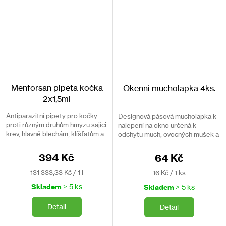
Menforsan pipeta kočka
Okenní mucholapka 4ks.
2x1,5ml
Antiparazitní pipety pro kočky
Designová pásová mucholapka k
proti různým druhům hmyzu sajíci
nalepení na okno určená k
krev, hlavně blechám, klíšťatům a
odchytu much, ovocných mušek a
komárům. Přírodní netoxické
jiných druhů létajícího hmyzu.
složení zaručuje vhodnost použití
394 Kč
64 Kč
i u březích...
Měrná
Měrná
131 333,33 Kč / 1 l
16 Kč / 1 ks
cena:
cena:
Skladem
> 5 ks
Skladem
> 5 ks
Detail
Detail