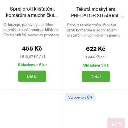
Sprej proti klíšťatům,
Tekutá moskytiéra
komárům a muchničkám
PREDATOR 3D 500ml
i
Predator 300ml
proti larvám komárů
Odpuzuje, paralyzuje a během
Sprej s repelentním účinkem
okamžiku hubí komáry a klíšťata.
proti komárům a jejich larvám,
Chrání vnitřní i venkovní prostory.
klíšťatům, muchničkám a jinému
Bez DEET.
hmyzu. Ochrání vás po dobu až
24h.
455 Kč
622 Kč
Měrná
Měrná
1 516,67 Kč / 1 l
1 244 Kč / 1 l
cena:
cena:
Skladem
> 5 ks
Skladem
5 ks
Detail
Detail
Vyrobeno v ČR
-27 %