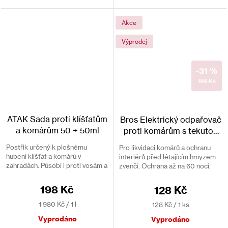
Akce
Výprodej
-31 %
186 Kč
ATAK Sada proti klíšťatům
Bros Elektrický odpařovač
a komárům 50 + 50ml
proti komárům s tekutou
náplní 40 ml
Postřik určený k plošnému
Pro likvidaci komárů a ochranu
hubení klíšťat a komárů v
interiérů před létajícím hmyzem
zahradách. Působí i proti vosám a
zvenčí. Ochrana až na 60 nocí.
sršním. Pozor, škodí včelám.
Ochrání místnost o ploše 20 m².
198 Kč
128 Kč
Měrná
Měrná
1 980 Kč / 1 l
128 Kč / 1 ks
cena:
cena:
Vyprodáno
Vyprodáno