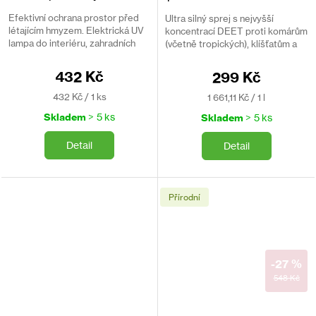
50% DEET 180 ml
Efektivní ochrana prostor před
Ultra silný sprej s nejvyšší
létajícím hmyzem. Elektrická UV
koncentrací DEET proti komárům
lampa do interiéru, zahradních
(včetně tropických), klíšťatům a
altánů a malých zemědělských
mouchám. Odolný vůči potu a
budov.
vodě. Ochrana až 12 hodin.
432 Kč
299 Kč
Měrná
Měrná
432 Kč / 1 ks
1 661,11 Kč / 1 l
cena:
cena:
Skladem
> 5 ks
Skladem
> 5 ks
Detail
Detail
Přírodní
-27 %
548 Kč