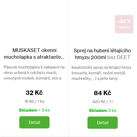
-33 %
126 Kč
MUSKASET okenní
Sprej na hubení létajícího
mucholapka s atraktantem
hmyzu 200ml
bez DEET
2ks
Pásová mucholapka k nalepení na
Insekticidní sprej na létající hmyz
okno určená k odchytu much,
(mouchy, komáři, noční motýli,
ovocných mušek, komárů, vos a
muchničky,....) a jeho larvy.
jiného létajícího hmyzu.
Aplikační hadička pro nepřístupná
místa.
32 Kč
84 Kč
Měrná
Měrná
16 Kč / 1 ks
420 Kč / 1 l
cena:
cena:
Skladem
> 5 ks
Skladem
5 ks
Detail
Detail