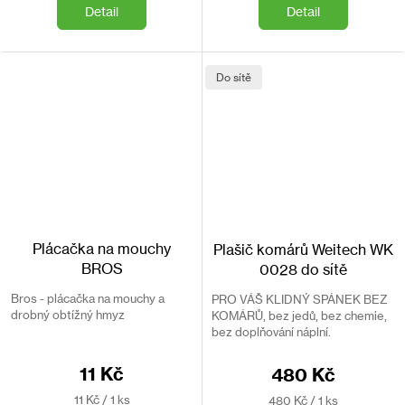
Detail
Detail
Do sítě
Plácačka na mouchy
Plašič komárů Weitech WK
BROS
0028 do sítě
Bros - plácačka na mouchy a
PRO VÁŠ KLIDNÝ SPÁNEK BEZ
drobný obtížný hmyz
KOMÁRŮ, bez jedů, bez chemie,
bez doplňování náplní.
11 Kč
480 Kč
Měrná
Měrná
11 Kč / 1 ks
480 Kč / 1 ks