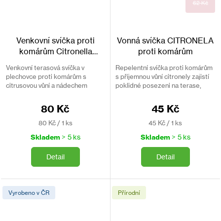
62 Kč
Venkovní svíčka proti
Vonná svíčka CITRONELA
komárům Citronella
proti komárům
Garden - rajče
Venkovní terasová svíčka v
Repelentní svíčka proti komárům
plechovce proti komárům s
s příjemnou vůní citronely zajistí
citrusovou vůní a nádechem
poklidné posezeni na terase,
rajčete.
balkoně nebo zahradě.
80 Kč
45 Kč
Měrná
Měrná
80 Kč / 1 ks
45 Kč / 1 ks
cena:
cena:
Skladem
> 5 ks
Skladem
> 5 ks
Detail
Detail
Vyrobeno v ČR
Přírodní