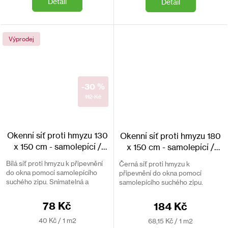
Detail
Detail
Výprodej
-30 %
112 Kč
Okenní síť proti hmyzu 130
Okenní síť proti hmyzu 180
x 150 cm - samolepící /
x 150 cm - samolepící /
bílá
černá
Bílá síť proti hmyzu k připevnění
Černá síť proti hmyzu k
do okna pomocí samolepícího
připevnění do okna pomocí
suchého zipu. Snímatelná a
samolepícího suchého zipu.
přepíratelná.
Snímatelná a přepíratelná.
78 Kč
184 Kč
Měrná
Měrná
40 Kč / 1 m2
68,15 Kč / 1 m2