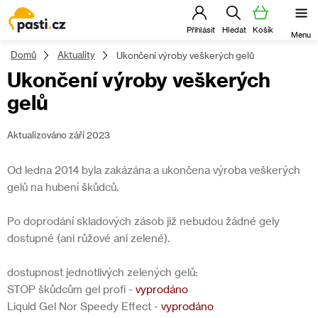
Přejít
na
obsah
Domů
Aktuality
Ukončení výroby veškerých gelů
Ukončení výroby veškerých
gelů
Aktualizováno září 2023
Od ledna 2014 byla zakázána a ukončena výroba veškerých
gelů na hubení škůdců.
Po doprodání skladových zásob již nebudou žádné gely
dostupné (ani růžové ani zelené).
dostupnost jednotlivých zelených gelů:
STOP škůdcům gel profi -
vyprodáno
Liquid Gel Nor Speedy Effect -
vyprodáno