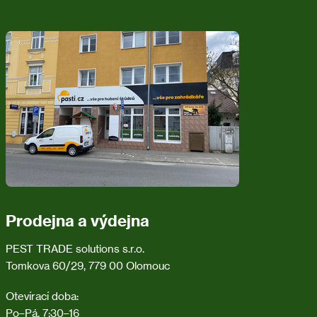
Z
á
p
a
t
í
Prodejna a výdejna
PEST TRADE solutions s.r.o.
Tomkova 60/29, 779 00 Olomouc
Otevírací doba:
Po–Pá, 7:30–16