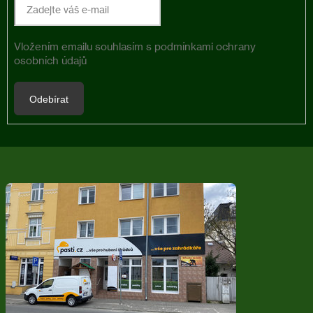
Vložením emailu souhlasím s
podmínkami ochrany
osobních údajů
Odebírat
Z
á
p
a
t
í