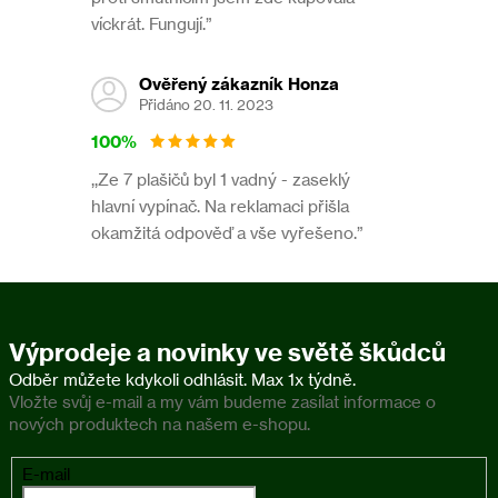
víckrát. Fungují.”
Ověřený zákazník Honza
Přidáno 20. 11. 2023
100%
,,Ze 7 plašičů byl 1 vadný - zaseklý
hlavní vypínač. Na reklamaci přišla
okamžitá odpověď a vše vyřešeno.”
Výprodeje a novinky ve světě škůdců
Vložte svůj e-mail a my vám budeme zasílat informace o
nových produktech na našem e-shopu.
E-mail