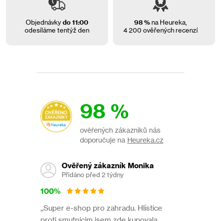
Objednávky
do 11:00
98 %
na Heureka,
odesíláme tentýž den
4 200 ověřených recenzí
98 %
ověřených zákazníků nás
doporučuje na
Heureka.cz
Ověřený zákazník Monika
Přidáno před 2 týdny
100%
,,Super e-shop pro zahradu. Hlístice
proti smutnicim jsem zde kupovala